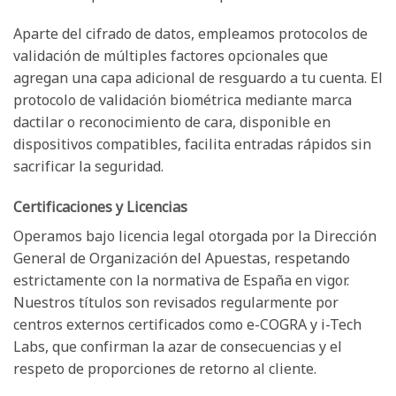
Aparte del cifrado de datos, empleamos protocolos de
validación de múltiples factores opcionales que
agregan una capa adicional de resguardo a tu cuenta. El
protocolo de validación biométrica mediante marca
dactilar o reconocimiento de cara, disponible en
dispositivos compatibles, facilita entradas rápidos sin
sacrificar la seguridad.
Certificaciones y Licencias
Operamos bajo licencia legal otorgada por la Dirección
General de Organización del Apuestas, respetando
estrictamente con la normativa de España en vigor.
Nuestros títulos son revisados regularmente por
centros externos certificados como e-COGRA y i-Tech
Labs, que confirman la azar de consecuencias y el
respeto de proporciones de retorno al cliente.