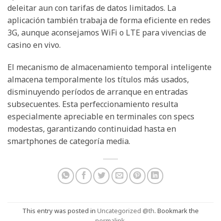
deleitar aun con tarifas de datos limitados. La
aplicación también trabaja de forma eficiente en redes
3G, aunque aconsejamos WiFi o LTE para vivencias de
casino en vivo.
El mecanismo de almacenamiento temporal inteligente
almacena temporalmente los títulos más usados,
disminuyendo períodos de arranque en entradas
subsecuentes. Esta perfeccionamiento resulta
especialmente apreciable en terminales con specs
modestas, garantizando continuidad hasta en
smartphones de categoría media.
This entry was posted in
Uncategorized @th
. Bookmark the
permalink
.