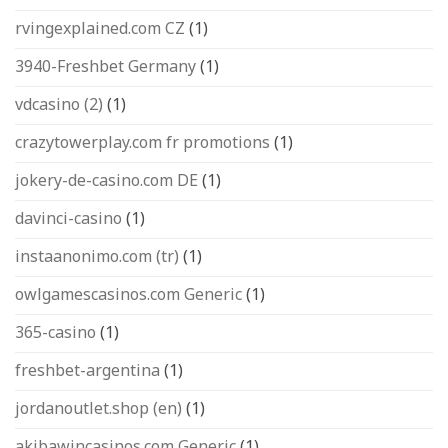
rvingexplained.com CZ
(1)
3940-Freshbet Germany
(1)
vdcasino (2)
(1)
crazytowerplay.com fr promotions
(1)
jokery-de-casino.com DE
(1)
davinci-casino
(1)
instaanonimo.com (tr)
(1)
owlgamescasinos.com Generic
(1)
365-casino
(1)
freshbet-argentina
(1)
jordanoutlet.shop (en)
(1)
akibawincasinos.com Generic
(1)