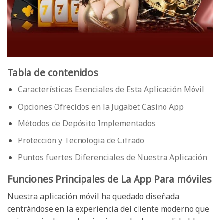
Tabla de contenidos
Características Esenciales de Esta Aplicación Móvil
Opciones Ofrecidos en la Jugabet Casino App
Métodos de Depósito Implementados
Protección y Tecnología de Cifrado
Puntos fuertes Diferenciales de Nuestra Aplicación
Funciones Principales de La App Para móviles
Nuestra aplicación móvil ha quedado diseñada
centrándose en la experiencia del cliente moderno que