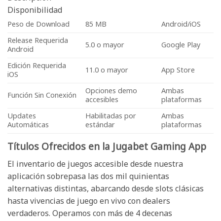
Disponibilidad
Peso de Download
85 MB
Android/iOS
Release Requerida
5.0 o mayor
Google Play
Android
Edición Requerida
11.0 o mayor
App Store
iOS
Opciones demo
Ambas
Función Sin Conexión
accesibles
plataformas
Updates
Habilitadas por
Ambas
Automáticas
estándar
plataformas
Títulos Ofrecidos en la Jugabet Gaming App
El inventario de juegos accesible desde nuestra
aplicación sobrepasa las dos mil quinientas
alternativas distintas, abarcando desde slots clásicas
hasta vivencias de juego en vivo con dealers
verdaderos. Operamos con más de 4 decenas