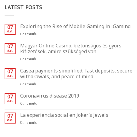
LATEST POSTS
Exploring the Rise of Mobile Gaming in iGaming
07
ส.ค.
บน
ปิดความเห็น
Exploring
the
Magyar Online Casino: biztonságos és gyors
07
Rise
ส.ค.
kifizetések, amire szükséged van
of
บน
ปิดความเห็น
Mobile
Magyar
Gaming
Online
Casea payments simplified: Fast deposits, secure
in
07
Casino:
iGaming
ส.ค.
withdrawals, and peace of mind
biztonságos
บน
ปิดความเห็น
és
Casea
gyors
payments
Coronavirus disease 2019
kifizetések,
07
simplified:
amire
ส.ค.
บน
ปิดความเห็น
Fast
szükséged
Coronavirus
deposits,
van
disease
La experiencia social en Joker’s Jewels
07
secure
2019
ส.ค.
withdrawals,
บน
ปิดความเห็น
and
La
peace
experiencia
of