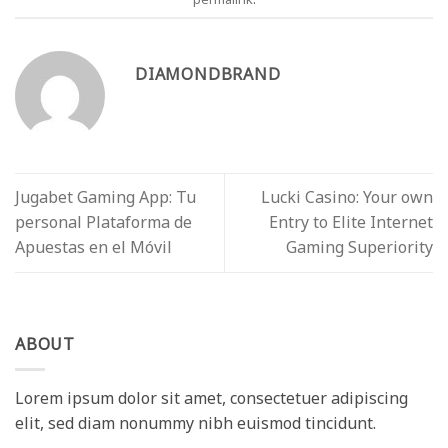
DIAMONDBRAND
Jugabet Gaming App: Tu
Lucki Casino: Your own
personal Plataforma de
Entry to Elite Internet
Apuestas en el Móvil
Gaming Superiority
ABOUT
Lorem ipsum dolor sit amet, consectetuer adipiscing
elit, sed diam nonummy nibh euismod tincidunt.