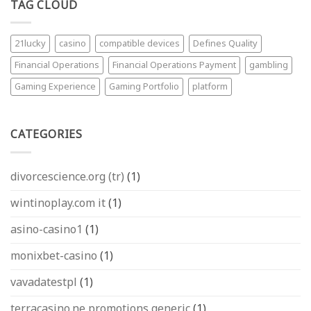
social
TAG CLOUD
mind
en
Joker’s
Jewels
21lucky
casino
compatible devices
Defines Quality
Financial Operations
Financial Operations Payment
gambling
Gaming Experience
Gaming Portfolio
platform
CATEGORIES
divorcescience.org (tr)
(1)
wintinoplay.com it
(1)
asino-casino1
(1)
monixbet-casino
(1)
vavadatestpl
(1)
terracasino.ne promotions generic
(1)