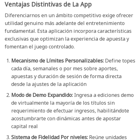
Ventajas Distintivas de La App
Diferenciarnos en un ámbito competitivo exige ofrecer
utilidad genuino más adelante del entretenimiento
fundamental. Esta aplicación incorpora características
exclusivas que optimizan la experiencia de apuesta y
fomentan el juego controlado.
Mecanismo de Límites Personalizables:
Define topes
cada día, semanales o por mes sobre aportes,
apuestas y duración de sesión de forma directa
desde la ajustes de la aplicación
Modo de Demo Expandido:
Ingresa a ediciones demo
de virtualmente la mayoría de los títulos sin
requerimiento de efectuar ingresos, habilitándote
acostumbrarte con dinámicas antes de apostar
capital real
Sistema de Fidelidad Por niveles:
Reúne unidades