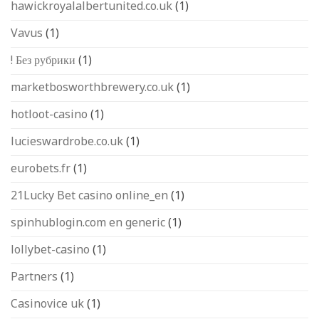
hawickroyalalbertunited.co.uk
(1)
Vavus
(1)
! Без рубрики
(1)
marketbosworthbrewery.co.uk
(1)
hotloot-casino
(1)
lucieswardrobe.co.uk
(1)
eurobets.fr
(1)
21Lucky Bet casino online_en
(1)
spinhublogin.com en generic
(1)
lollybet-casino
(1)
Partners
(1)
Casinovice uk
(1)