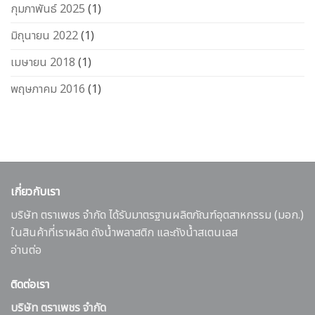
กุมภาพันธ์ 2025
(1)
มิถุนายน 2022
(1)
เมษายน 2018
(1)
พฤษภาคม 2016
(1)
เกี่ยวกับเรา
บริษัท ตราเพชร จำกัด ได้รับมาตรฐานผลิตภัณฑ์อุตสาหกรรม (มอก.)
ในสินค้าที่เราผลิต ถังน้ำพลาสติก และถังน้ำสเตนเลส
อ่านต่อ
ติดต่อเรา
บริษัท ตราเพชร จำกัด