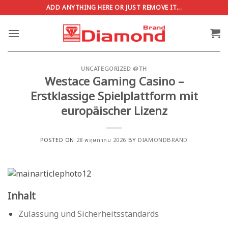
ข้าม
ADD ANYTHING HERE OR JUST REMOVE IT...
ไป
ยัง
เนื้อหา
UNCATEGORIZED @TH
Westace Gaming Casino –
Erstklassige Spielplattform mit
europäischer Lizenz
POSTED ON
28 พฤษภาคม 2026
BY
DIAMONDBRAND
Inhalt
Zulassung und Sicherheitsstandards