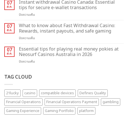
the
Instant withdrawal Casino Canada: Essential
offer
07
best
the
ส.ค.
tips for secure e-wallet transactions
real
most
บน
ปิดความเห็น
money
value
Instant
games
to
withdrawal
What to know about Fast Withdrawal Casino:
at
07
players?
Casino
Rocket
ส.ค.
Rewards, instant payouts, and safe gaming
Canada:
Casino
บน
ปิดความเห็น
Essential
Australia:
What
tips
Your
to
Essential tips for playing real money pokies at
for
07
guide
know
secure
ส.ค.
Neosurf Casinos Australia in 2026
to
about
e-
exciting
บน
ปิดความเห็น
Fast
wallet
Essential
Withdrawal
transactions
tips
Casino:
for
TAG CLOUD
Rewards,
playing
instant
real
payouts,
money
and
21lucky
casino
compatible devices
Defines Quality
pokies
safe
at
gaming
Financial Operations
Financial Operations Payment
gambling
Neosurf
Casinos
Gaming Experience
Gaming Portfolio
platform
Australia
in
2026