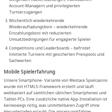
Account-Managern und privilegierten
Turnierzugängen
Wöchentlich wiederkehrende
Wiederaufladungsboni – wiederkehrende
Einzahlungsboni mit reduzierten
Umsatzbedingungen für engagierte Spieler
Competitions und Leaderboards – befristet
limitierte Turniere mit gesicherten Preispools und
Sachwerten
Mobile Spielerfahrung
Unsere Smartphone- Variante von Westace Spielcasino
wurde mit HTML5-Framework erstellt und läuft
webbasiert auf sämtlichen üblichen Smartphones und
Tablet-PCs. Eine zusätzliche native App-Installation ist
keineswegs nötig, was unmittelbaren Zugriff ohne
Herunterladen erlaubt. Die anpassungsfähige