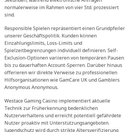
Sekunden, während elektronische Anfragen
normalerweise im Rahmen von vier Std. prozessiert
sind.
Responsible Spielen repräsentiert einen Grundpfeiler
unserer Geschäftspolitik. Kunden können
Einzahlungslimits, Loss-Limits und
Spielzeitbegrenzungen individuell definieren. Self-
Exclusion-Optionen variieren von temporären Pausen
bis zu dauerhaften Account-Sperren. Darüber hinaus
offerieren wir direkte Verweise zu professionellen
Hilfsorganisationen wie GamCare UK und Gamblers
Anonymous Anonymous.
Westace Gaming Casino implementiert aktuelle
Technik zur Früherkennung bedenklichen
Nutzerverhaltens und erreicht potentiell gefährdete
Nutzer proaktiv mit Unterstützungsangeboten.
Jugendschutz wird durch strikte Altersverifizierung