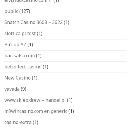
elvisluckcasino.com fr
(1)
public
(127)
Snatch Casino 3608 – 3622
(1)
slottica pl test
(1)
Pin-up AZ
(1)
bar-salsa.com
(1)
betcollect-casino
(1)
New Casino
(1)
vavada
(9)
www.sklep.drew – handel.pl
(1)
m9wincasino.com en generic
(1)
casino-extra
(1)