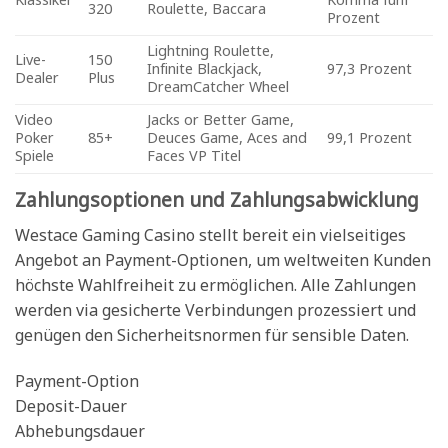
Klassiker
Komma fünf
320
Roulette, Baccara
Prozent
Lightning Roulette,
Live-
150
Infinite Blackjack,
97,3 Prozent
Dealer
Plus
DreamCatcher Wheel
Video
Jacks or Better Game,
Poker
85+
Deuces Game, Aces and
99,1 Prozent
Spiele
Faces VP Titel
Zahlungsoptionen und Zahlungsabwicklung
Westace Gaming Casino stellt bereit ein vielseitiges
Angebot an Payment-Optionen, um weltweiten Kunden
höchste Wahlfreiheit zu ermöglichen. Alle Zahlungen
werden via gesicherte Verbindungen prozessiert und
genügen den Sicherheitsnormen für sensible Daten.
Payment-Option
Deposit-Dauer
Abhebungsdauer