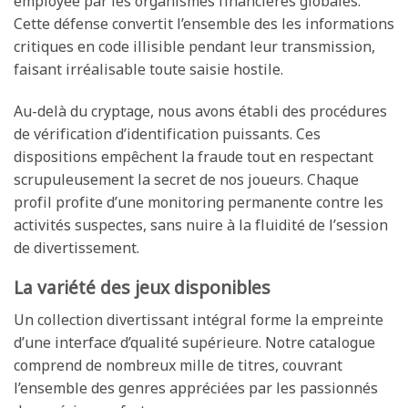
employée par les organismes financières globales.
Cette défense convertit l’ensemble des les informations
critiques en code illisible pendant leur transmission,
faisant irréalisable toute saisie hostile.
Au-delà du cryptage, nous avons établi des procédures
de vérification d’identification puissants. Ces
dispositions empêchent la fraude tout en respectant
scrupuleusement la secret de nos joueurs. Chaque
profil profite d’une monitoring permanente contre les
activités suspectes, sans nuire à la fluidité de l’session
de divertissement.
La variété des jeux disponibles
Un collection divertissant intégral forme la empreinte
d’une interface d’qualité supérieure. Notre catalogue
comprend de nombreux mille de titres, couvrant
l’ensemble des genres appréciées par les passionnés