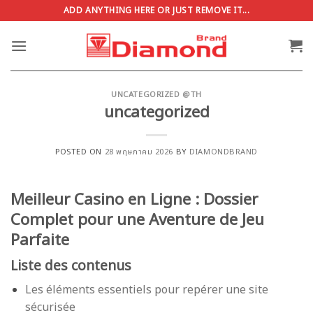
ข้าม
ADD ANYTHING HERE OR JUST REMOVE IT...
ไป
ยัง
เนื้อหา
UNCATEGORIZED @TH
uncategorized
POSTED ON
28 พฤษภาคม 2026
BY
DIAMONDBRAND
Meilleur Casino en Ligne : Dossier
Complet pour une Aventure de Jeu
Parfaite
Liste des contenus
Les éléments essentiels pour repérer une site
sécurisée