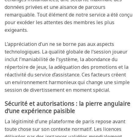
données privées et une aisance de parcours
remarquable. Tout élément de notre service a été conçu
pour excéder les attentes des membres les plus
exigeants.
L’appréciation d’un ne se borne pas aux aspects
technologiques. La qualité globale de l’session joueur
inclut l’maniabilité de l’système, la abondance du
répertoire de jeux, la adéquation des promotions et la
réactivité du service d’assistance. Ces facteurs créent
un environnement harmonieux qui change une simple
session de divertissement en moment spécial.
Sécurité et autorisations : la pierre angulaire
d’une expérience paisible
La légitimité d’une plateforme de paris repose avant
toute chose sur son contexte normatif. Les licences