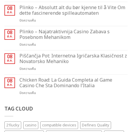
Dragonia
online
Plinko – Absolutt alt du bør kjenne til å Vite Om
08
casino:
ส.ค.
dette fascinerende spilleautomaten
ontdek
บน
ปิดความเห็น
de
Plinko
beste
–
Plinko – Najatraktivnija Casino Zabava s
welkomstbonussen
08
Absolutt
en
ส.ค.
Posebnom Mehanikom
alt
gratis
บน
ปิดความเห็น
du
spins
Plinko
bør
–
Piščančja Pot: Internetna Igričarska Klasičnost z
kjenne
08
Najatraktivnija
til
ส.ค.
Novatorsko Mehaniko
Casino
å
บน
ปิดความเห็น
Zabava
Vite
Piščančja
s
Om
Pot:
Chicken Road: La Guida Completa al Game
Posebnom
08
dette
Internetna
Mehanikom
ส.ค.
Casino Che Sta Dominando l’Italia
fascinerende
Igričarska
spilleautomaten
บน
ปิดความเห็น
Klasičnost
Chicken
z
Road:
Novatorsko
La
TAG CLOUD
Mehaniko
Guida
Completa
al
21lucky
casino
compatible devices
Defines Quality
Game