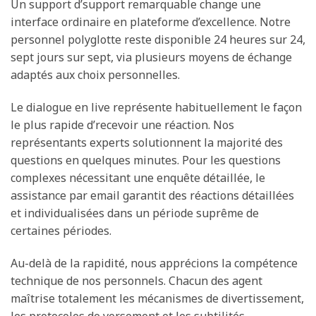
Un support d’support remarquable change une
interface ordinaire en plateforme d’excellence. Notre
personnel polyglotte reste disponible 24 heures sur 24,
sept jours sur sept, via plusieurs moyens de échange
adaptés aux choix personnelles.
Le dialogue en live représente habituellement le façon
le plus rapide d’recevoir une réaction. Nos
représentants experts solutionnent la majorité des
questions en quelques minutes. Pour les questions
complexes nécessitant une enquête détaillée, le
assistance par email garantit des réactions détaillées
et individualisées dans un période suprême de
certaines périodes.
Au-delà de la rapidité, nous apprécions la compétence
technique de nos personnels. Chacun des agent
maîtrise totalement les mécanismes de divertissement,