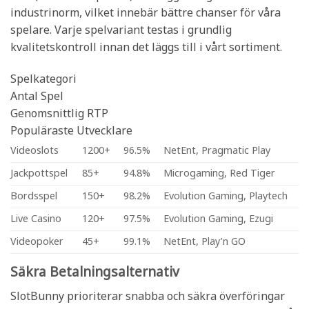
industrinorm, vilket innebär bättre chanser för våra
spelare. Varje spelvariant testas i grundlig
kvalitetskontroll innan det läggs till i vårt sortiment.
Spelkategori
Antal Spel
Genomsnittlig RTP
Populäraste Utvecklare
Videoslots
1200+
96.5%
NetEnt, Pragmatic Play
Jackpottspel
85+
94.8%
Microgaming, Red Tiger
Bordsspel
150+
98.2%
Evolution Gaming, Playtech
Live Casino
120+
97.5%
Evolution Gaming, Ezugi
Videopoker
45+
99.1%
NetEnt, Play’n GO
Säkra Betalningsalternativ
SlotBunny prioriterar snabba och säkra överföringar