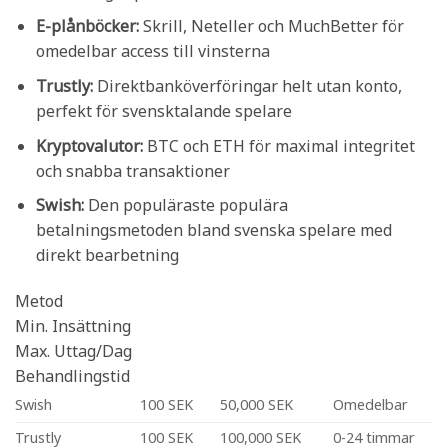
E-plånböcker:
Skrill, Neteller och MuchBetter för
omedelbar access till vinsterna
Trustly:
Direktbanköverföringar helt utan konto,
perfekt för svensktalande spelare
Kryptovalutor:
BTC och ETH för maximal integritet
och snabba transaktioner
Swish:
Den populäraste populära
betalningsmetoden bland svenska spelare med
direkt bearbetning
Metod
Min. Insättning
Max. Uttag/Dag
Behandlingstid
Swish
100 SEK
50,000 SEK
Omedelbar
Trustly
100 SEK
100,000 SEK
0-24 timmar