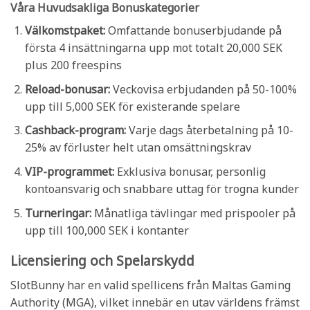
Våra Huvudsakliga Bonuskategorier
Välkomstpaket:
Omfattande bonuserbjudande på
första 4 insättningarna upp mot totalt 20,000 SEK
plus 200 freespins
Reload-bonusar:
Veckovisa erbjudanden på 50-100%
upp till 5,000 SEK för existerande spelare
Cashback-program:
Varje dags återbetalning på 10-
25% av förluster helt utan omsättningskrav
VIP-programmet:
Exklusiva bonusar, personlig
kontoansvarig och snabbare uttag för trogna kunder
Turneringar:
Månatliga tävlingar med prispooler på
upp till 100,000 SEK i kontanter
Licensiering och Spelarskydd
SlotBunny har en valid spellicens från Maltas Gaming
Authority (MGA), vilket innebär en utav världens främst