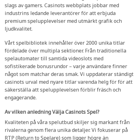
slags av gamers. Casinots webbplats jobbar med
industrins ledande leverantörer för att erbjuda
premium spelupplevelser med utmärkt grafik och
ljudkvalitet.
Vårt spelbibliotek innehåller över 2000 unika titlar
fördelade över multipla sektioner. Från traditionella
spelautomater till samtida videoslots med
sofistikerade bonusrundor – varje användare finner
något som matchar deras smak. Vi uppdaterar ständigt
casinots urval med nyare titlar varenda helg för för att
säkerställa att spelupplevelsen förblir fräsch och
engagerande.
Av vilken anledning Välja Casinots Spel?
Kvaliteten på våra spelutbud skiljer sig markant från
rivalerna genom flera unika detaljer. Vi fokuserar på
RTP (Return to Spelare) som ligger högre än