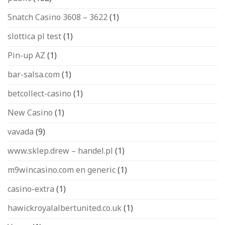
Snatch Casino 3608 – 3622
(1)
slottica pl test
(1)
Pin-up AZ
(1)
bar-salsa.com
(1)
betcollect-casino
(1)
New Casino
(1)
vavada
(9)
www.sklep.drew – handel.pl
(1)
m9wincasino.com en generic
(1)
casino-extra
(1)
hawickroyalalbertunited.co.uk
(1)