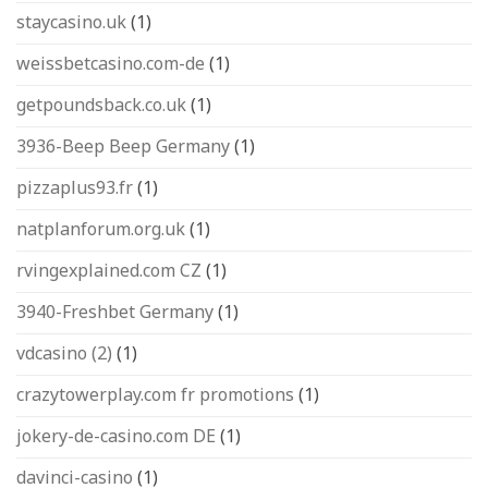
staycasino.uk
(1)
weissbetcasino.com-de
(1)
getpoundsback.co.uk
(1)
3936-Beep Beep Germany
(1)
pizzaplus93.fr
(1)
natplanforum.org.uk
(1)
rvingexplained.com CZ
(1)
3940-Freshbet Germany
(1)
vdcasino (2)
(1)
crazytowerplay.com fr promotions
(1)
jokery-de-casino.com DE
(1)
davinci-casino
(1)