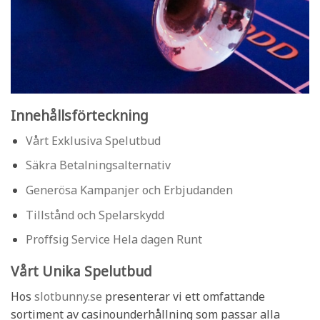
Innehållsförteckning
Vårt Exklusiva Spelutbud
Säkra Betalningsalternativ
Generösa Kampanjer och Erbjudanden
Tillstånd och Spelarskydd
Proffsig Service Hela dagen Runt
Vårt Unika Spelutbud
Hos
slotbunny.se
presenterar vi ett omfattande
sortiment av casinounderhållning som passar alla