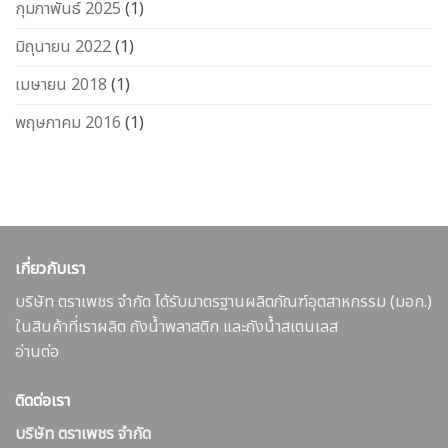
กุมภาพันธ์ 2025
(1)
มิถุนายน 2022
(1)
เมษายน 2018
(1)
พฤษภาคม 2016
(1)
เกี่ยวกับเรา
บริษัท ตราเพชร จำกัด ได้รับมาตรฐานผลิตภัณฑ์อุตสาหกรรม (มอก.)
ในสินค้าที่เราผลิต ถังน้ำพลาสติก และถังน้ำสเตนเลส
อ่านต่อ
ติดต่อเรา
บริษัท ตราเพชร จำกัด