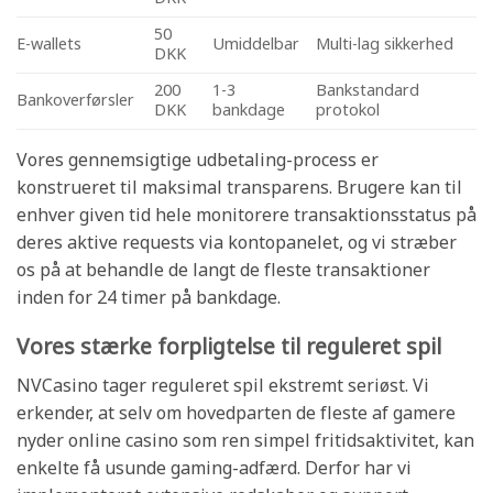
50
E-wallets
Umiddelbar
Multi-lag sikkerhed
DKK
200
1-3
Bankstandard
Bankoverførsler
DKK
bankdage
protokol
Vores gennemsigtige udbetaling-process er
konstrueret til maksimal transparens. Brugere kan til
enhver given tid hele monitorere transaktionsstatus på
deres aktive requests via kontopanelet, og vi stræber
os på at behandle de langt de fleste transaktioner
inden for 24 timer på bankdage.
Vores stærke forpligtelse til reguleret spil
NVCasino tager reguleret spil ekstremt seriøst. Vi
erkender, at selv om hovedparten de fleste af gamere
nyder online casino som ren simpel fritidsaktivitet, kan
enkelte få usunde gaming-adfærd. Derfor har vi