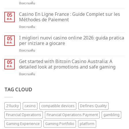
บน
ปิดความเห็น
Ihr
Gioco
umfassender
sicuro:
Casino En Ligne France : Guide Complet sur les
Leitfaden
05
i
für
ส.ค.
Méthodes de Paiement
migliori
zeitgemäße
บน
ปิดความเห็น
metodi
Glücksspielplattformen
Casino
di
En
I migliori nuovi casino online 2026: guida pratica
pagamento
05
Ligne
nei
ส.ค.
per iniziare a giocare
France
Migliori
บน
ปิดความเห็น
:
Siti
I
Guide
Slot
migliori
Get started with Bitcoin Casino Australia: A
Complet
05
Online
nuovi
sur
ส.ค.
detailed look at promotions and safe gaming
casino
les
บน
ปิดความเห็น
online
Méthodes
Get
2026:
de
started
guida
Paiement
with
TAG CLOUD
pratica
Bitcoin
per
Casino
iniziare
Australia:
a
21lucky
casino
compatible devices
Defines Quality
A
giocare
detailed
Financial Operations
Financial Operations Payment
gambling
look
at
Gaming Experience
Gaming Portfolio
platform
promotions