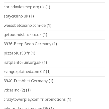
chrisdaviesmep.org.uk
(1)
staycasino.uk
(1)
weissbetcasino.com-de
(1)
getpoundsback.co.uk
(1)
3936-Beep Beep Germany
(1)
pizzaplus93.fr
(1)
natplanforum.org.uk
(1)
rvingexplained.com CZ
(1)
3940-Freshbet Germany
(1)
vdcasino (2)
(1)
crazytowerplay.com fr promotions
(1)
jokery-de-casino.com DE
(1)