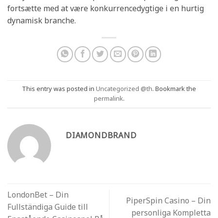
fortsætte med at være konkurrencedygtige i en hurtig
dynamisk branche.
This entry was posted in
Uncategorized @th
. Bookmark the
permalink
.
DIAMONDBRAND
LondonBet – Din
PiperSpin Casino – Din
Fullständiga Guide till
personliga Kompletta