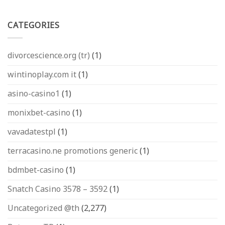
and
safe
gaming
CATEGORIES
divorcescience.org (tr)
(1)
wintinoplay.com it
(1)
asino-casino1
(1)
monixbet-casino
(1)
vavadatestpl
(1)
terracasino.ne promotions generic
(1)
bdmbet-casino
(1)
Snatch Casino 3578 – 3592
(1)
Uncategorized @th
(2,277)