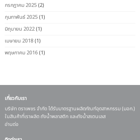
กรกฎาคม 2025
(2)
กุมภาพันธ์ 2025
(1)
มิถุนายน 2022
(1)
เมษายน 2018
(1)
พฤษภาคม 2016
(1)
เกี่ยวกับเรา
บริษัท ตราเพชร จำกัด ได้รับมาตรฐานผลิตภัณฑ์อุตสาหกรรม (มอก.)
ในสินค้าที่เราผลิต ถังน้ำพลาสติก และถังน้ำสเตนเลส
อ่านต่อ
ติดต่อเรา