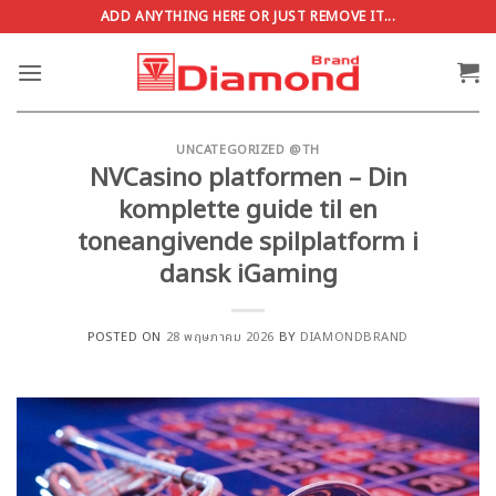
ข้าม
ADD ANYTHING HERE OR JUST REMOVE IT...
ไป
ยัง
เนื้อหา
UNCATEGORIZED @TH
NVCasino platformen – Din
komplette guide til en
toneangivende spilplatform i
dansk iGaming
POSTED ON
28 พฤษภาคม 2026
BY
DIAMONDBRAND