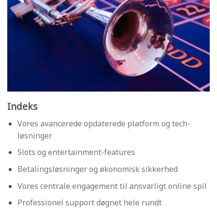
Indeks
Vores avancerede opdaterede platform og tech-
løsninger
Slots og entertainment-features
Betalingsløsninger og økonomisk sikkerhed
Vores centrale engagement til ansvarligt online spil
Professionel support døgnet hele rundt