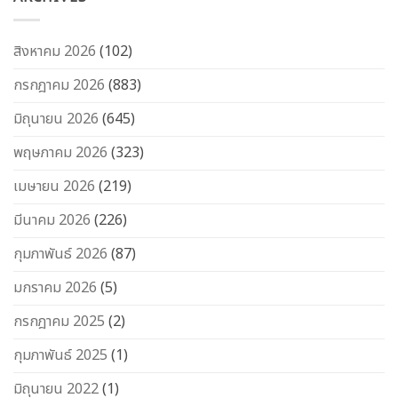
สิงหาคม 2026
(102)
กรกฎาคม 2026
(883)
มิถุนายน 2026
(645)
พฤษภาคม 2026
(323)
เมษายน 2026
(219)
มีนาคม 2026
(226)
กุมภาพันธ์ 2026
(87)
มกราคม 2026
(5)
กรกฎาคม 2025
(2)
กุมภาพันธ์ 2025
(1)
มิถุนายน 2022
(1)