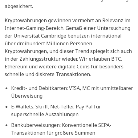
abgesichert.
Kryptowährungen gewinnen vermehrt an Relevanz im
Internet-Gaming-Bereich. Gemäß einer Untersuchung
der Universität Cambridge benutzen international
über dreihundert Millionen Personen
Kryptowährungen, und dieser Trend spiegelt sich auch
in der Zahlungsstruktur wieder. Wir erlauben BTC,
Ethereum und weitere digitale Coins für besonders
schnelle und diskrete Transaktionen.
Kredit- und Debitkarten: VISA, MC mit unmittelbarer
Überweisung
E-Wallets: Skrill, Net-Teller, Pay Pal für
superschnelle Auszahlungen
Banküberweisungen: Konventionelle SEPA-
Transaktionen für größere Summen