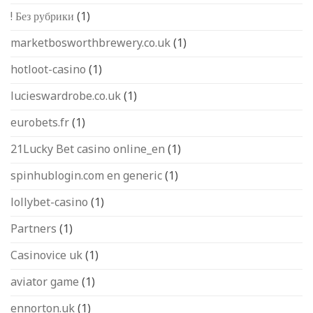
! Без рубрики
(1)
marketbosworthbrewery.co.uk
(1)
hotloot-casino
(1)
lucieswardrobe.co.uk
(1)
eurobets.fr
(1)
21Lucky Bet casino online_en
(1)
spinhublogin.com en generic
(1)
lollybet-casino
(1)
Partners
(1)
Casinovice uk
(1)
aviator game
(1)
ennorton.uk
(1)