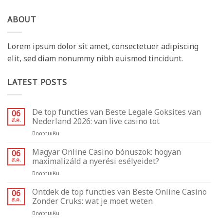
ABOUT
Lorem ipsum dolor sit amet, consectetuer adipiscing
elit, sed diam nonummy nibh euismod tincidunt.
LATEST POSTS
De top functies van Beste Legale Goksites van
06
ส.ค.
Nederland 2026: van live casino tot
บน
ปิดความเห็น
De
top
Magyar Online Casino bónuszok: hogyan
06
functies
ส.ค.
maximalizáld a nyerési esélyeidet?
van
บน
ปิดความเห็น
Beste
Magyar
Legale
Online
Ontdek de top functies van Beste Online Casino
Goksites
06
Casino
van
ส.ค.
Zonder Cruks: wat je moet weten
bónuszok:
Nederland
บน
ปิดความเห็น
hogyan
2026: