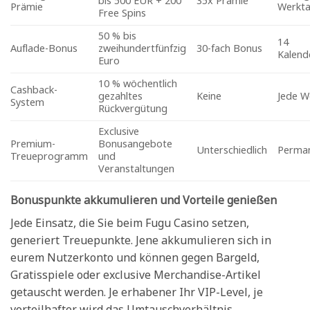
bis 500 EUR + 200
35x Prämie
Prämie
Werkt
Free Spins
50 % bis
14
Auflade-Bonus
zweihundertfünfzig
30-fach Bonus
Kalend
Euro
10 % wöchentlich
Cashback-
gezahltes
Keine
Jede W
System
Rückvergütung
Exclusive
Premium-
Bonusangebote
Unterschiedlich
Perma
Treueprogramm
und
Veranstaltungen
Bonuspunkte akkumulieren und Vorteile genießen
Jede Einsatz, die Sie beim Fugu Casino setzen,
generiert Treuepunkte. Jene akkumulieren sich in
eurem Nutzerkonto und können gegen Bargeld,
Gratisspiele oder exclusive Merchandise-Artikel
getauscht werden. Je erhabener Ihr VIP-Level, je
vorteilhafter wird das Umtauschverhältnis.