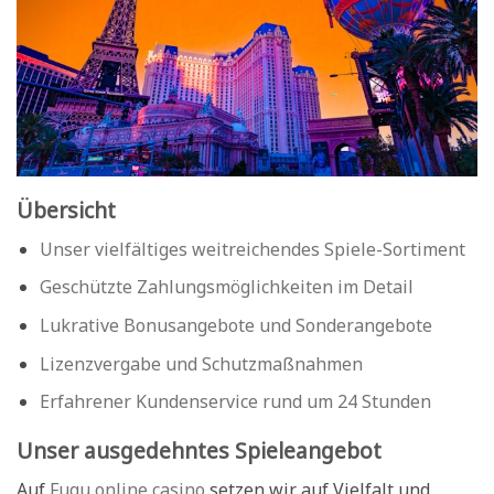
Übersicht
Unser vielfältiges weitreichendes Spiele-Sortiment
Geschützte Zahlungsmöglichkeiten im Detail
Lukrative Bonusangebote und Sonderangebote
Lizenzvergabe und Schutzmaßnahmen
Erfahrener Kundenservice rund um 24 Stunden
Unser ausgedehntes Spieleangebot
Auf
Fugu online casino
setzen wir auf Vielfalt und