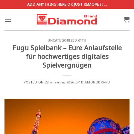
ข้าม
ADD ANYTHING HERE OR JUST REMOVE IT...
ไป
ยัง
เนื้อหา
UNCATEGORIZED @TH
Fugu Spielbank – Eure Anlaufstelle
für hochwertiges digitales
Spielvergnügen
POSTED ON
28 พฤษภาคม 2026
BY
DIAMONDBRAND