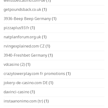
weissbetcasino.com-de
(1)
getpoundsback.co.uk
(1)
3936-Beep Beep Germany
(1)
pizzaplus93.fr
(1)
natplanforum.org.uk
(1)
rvingexplained.com CZ
(1)
3940-Freshbet Germany
(1)
vdcasino (2)
(1)
crazytowerplay.com fr promotions
(1)
jokery-de-casino.com DE
(1)
davinci-casino
(1)
instaanonimo.com (tr)
(1)