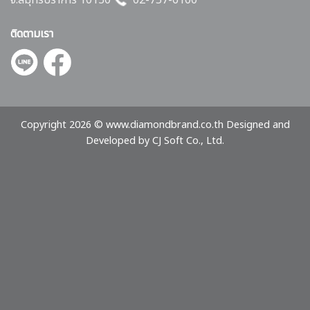
ติดตามเรา
Copyright 2026 © www.diamondbrand.co.th Designed and
Developed by
CJ Soft Co., Ltd.