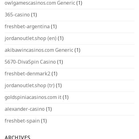
owlgamescasinos.com Generic
(1)
365-casino
(1)
freshbet-argentina
(1)
jordanoutlet.shop (en)
(1)
akibawincasinos.com Generic
(1)
5670-DivaSpin Casino
(1)
freshbet-denmark2
(1)
jordanoutlet.shop (tr)
(1)
goldspiniacasinos.com it
(1)
alexander-casino
(1)
freshbet-spain
(1)
ARCHIVES