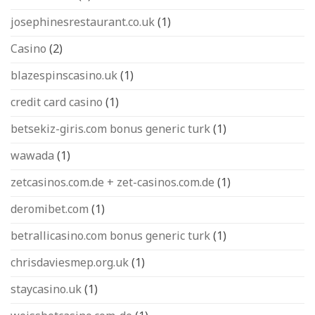
josephinesrestaurant.co.uk
(1)
Casino
(2)
blazespinscasino.uk
(1)
credit card casino
(1)
betsekiz-giris.com bonus generic turk
(1)
wawada
(1)
zetcasinos.com.de + zet-casinos.com.de
(1)
deromibet.com
(1)
betrallicasino.com bonus generic turk
(1)
chrisdaviesmep.org.uk
(1)
staycasino.uk
(1)