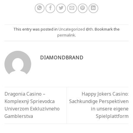
This entry was posted in
Uncategorized @th
. Bookmark the
permalink
.
DIAMONDBRAND
Dragonia Casino –
Happy Jokers Casino:
Komplexný Sprievodca
Sachkundige Perspektiven
Univerzom Exkluzívneho
in unsere eigene
Gamblerstva
Spielplattform