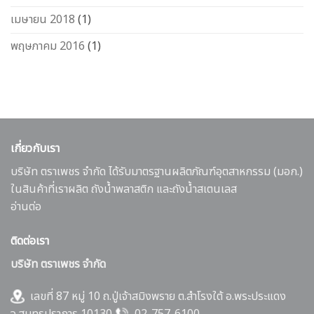
เมษายน 2018
(1)
พฤษภาคม 2016
(1)
เกี่ยวกับเรา
บริษัท ตราเพชร จำกัด ได้รับมาตรฐานผลิตภัณฑ์อุตสาหกรรม (มอก.)
ในสินค้าที่เราผลิต ถังน้ำพลาสติก และถังน้ำสเตนเลส
อ่านต่อ
ติดต่อเรา
บริษัท ตราเพชร จำกัด
เลขที่ 87 หมู่ 10 ถ.ปู่เจ้าสมิงพราย ต.สำโรงใต้ อ.พระประแดง
จ.สมุทรปราการ 10130
02-757-6100