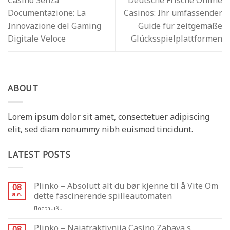
Casinò Senza
Deutsche Frische Online
Documentazione: La
Casinos: Ihr umfassender
Innovazione del Gaming
Guide für zeitgemäße
Digitale Veloce
Glücksspielplattformen
ABOUT
Lorem ipsum dolor sit amet, consectetuer adipiscing
elit, sed diam nonummy nibh euismod tincidunt.
LATEST POSTS
Plinko – Absolutt alt du bør kjenne til å Vite Om
08
ส.ค.
dette fascinerende spilleautomaten
บน
ปิดความเห็น
Plinko
–
Plinko – Najatraktivnija Casino Zabava s