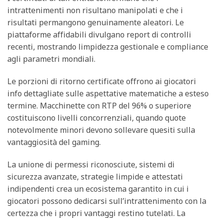
intrattenimenti non risultano manipolati e che i
risultati permangono genuinamente aleatori. Le
piattaforme affidabili divulgano report di controlli
recenti, mostrando limpidezza gestionale e compliance
agli parametri mondiali.
Le porzioni di ritorno certificate offrono ai giocatori
info dettagliate sulle aspettative matematiche a esteso
termine. Macchinette con RTP del 96% o superiore
costituiscono livelli concorrenziali, quando quote
notevolmente minori devono sollevare quesiti sulla
vantaggiosità del gaming.
La unione di permessi riconosciute, sistemi di
sicurezza avanzate, strategie limpide e attestati
indipendenti crea un ecosistema garantito in cui i
giocatori possono dedicarsi sull’intrattenimento con la
certezza che i propri vantaggi restino tutelati. La