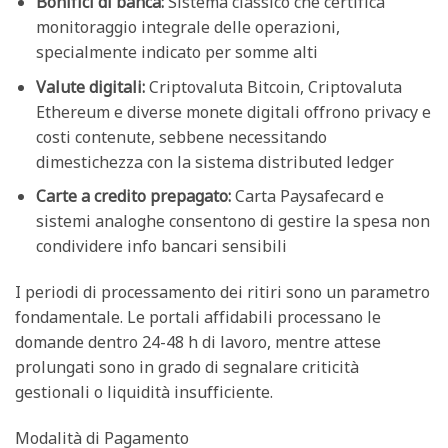
Bonifici di banca:
Sistema classico che certifica
monitoraggio integrale delle operazioni,
specialmente indicato per somme alti
Valute digitali:
Criptovaluta Bitcoin, Criptovaluta
Ethereum e diverse monete digitali offrono privacy e
costi contenute, sebbene necessitando
dimestichezza con la sistema distributed ledger
Carte a credito prepagato:
Carta Paysafecard e
sistemi analoghe consentono di gestire la spesa non
condividere info bancari sensibili
I periodi di processamento dei ritiri sono un parametro
fondamentale. Le portali affidabili processano le
domande dentro 24-48 h di lavoro, mentre attese
prolungati sono in grado di segnalare criticità
gestionali o liquidità insufficiente.
Modalità di Pagamento