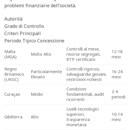
problemi finanziarie dell’società.
Autorità
Grado di Controllo
Criteri Principali
Periodo Tipico Concessione
Controlli al mese,
Malta
12-18
Molto Alto
risorse segregati,
(MGA)
mesi
RTP certificato
Regno
Controlli rigorosi,
Particolarmente
16-24
Britannico
salvaguardia giovani,
Elevato
mesi
(UKGC)
restrizioni richiesti
Condizioni
2-4
Curaçao
Medio
fondamentali, audit
periodi
ricorrenti
Livelli tecnologici
superiori,
10-14
Gibilterra
Alto
trasparenza
mesi
monetaria