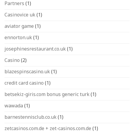
Partners
(1)
Casinovice uk
(1)
aviator game
(1)
ennorton.uk
(1)
josephinesrestaurant.co.uk
(1)
Casino
(2)
blazespinscasino.uk
(1)
credit card casino
(1)
betsekiz-giris.com bonus generic turk
(1)
wawada
(1)
barnestennisclub.co.uk
(1)
zetcasinos.com.de + zet-casinos.com.de
(1)