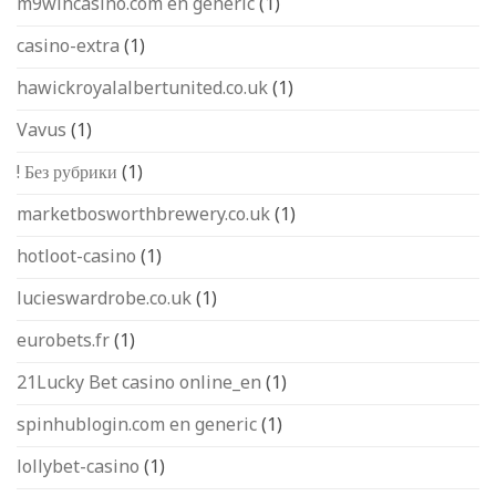
m9wincasino.com en generic
(1)
casino-extra
(1)
hawickroyalalbertunited.co.uk
(1)
Vavus
(1)
! Без рубрики
(1)
marketbosworthbrewery.co.uk
(1)
hotloot-casino
(1)
lucieswardrobe.co.uk
(1)
eurobets.fr
(1)
21Lucky Bet casino online_en
(1)
spinhublogin.com en generic
(1)
lollybet-casino
(1)