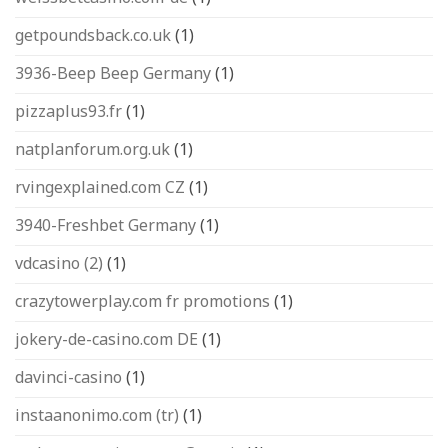
getpoundsback.co.uk
(1)
3936-Beep Beep Germany
(1)
pizzaplus93.fr
(1)
natplanforum.org.uk
(1)
rvingexplained.com CZ
(1)
3940-Freshbet Germany
(1)
vdcasino (2)
(1)
crazytowerplay.com fr promotions
(1)
jokery-de-casino.com DE
(1)
davinci-casino
(1)
instaanonimo.com (tr)
(1)