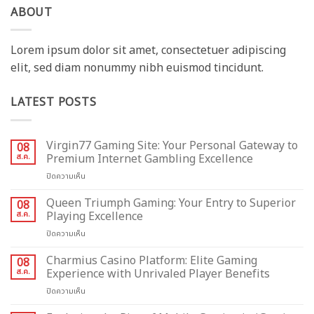
ABOUT
Lorem ipsum dolor sit amet, consectetuer adipiscing
elit, sed diam nonummy nibh euismod tincidunt.
LATEST POSTS
Virgin77 Gaming Site: Your Personal Gateway to
08
ส.ค.
Premium Internet Gambling Excellence
บน
ปิดความเห็น
Virgin77
Gaming
Queen Triumph Gaming: Your Entry to Superior
08
Site:
ส.ค.
Playing Excellence
Your
บน
ปิดความเห็น
Personal
Queen
Gateway
Triumph
Charmius Casino Platform: Elite Gaming
to
08
Gaming:
Premium
ส.ค.
Experience with Unrivaled Player Benefits
Your
Internet
บน
ปิดความเห็น
Entry
Gambling
Charmius
to
Excellence