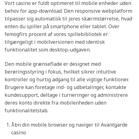
Vort casino er fuldt optimeret til mobile enheder uden
behov for app-download. Den responsive webplatform
tilpasser sig automatisk til jeres skærmstørrelse, hvad
enten du spiller på smartphone eller tablet. Over
femogfirs procent af vores spillebibliotek er
tilgængeligt i mobilversionen med identisk
funktionalitet som desktop-udgaven.
Den mobile grænseflade er designet med
berøringsstyring i fokus, hvilket sikrer intuitive
kontroller og hurtig adgang til alle vigtige funktioner.
Brugere kan foretage ind- og udbetalinger, kontakte
kundesupport, deltage i turneringer og administrere
deres konto direkte fra mobilenheden uden
funktionalitetstab.
Åbn din mobile browser og naviger til Avantgarde
casino