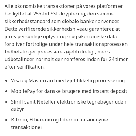
Alle økonomiske transaktioner på vores platform er
beskyttet af 256-bit SSL-kryptering, den samme
sikkerhedsstandard som globale banker anvender.
Dette verificerede sikkerhedsniveau garanterer, at
jeres personlige oplysninger og økonomiske data
forbliver fortrolige under hele transaktionsprocessen.
Indbetalinger processeres øjeblikkeligt, mens
udbetalinger normalt gennemføres inden for 24 timer
efter verifikation.
Visa og Mastercard med øjeblikkelig processering
MobilePay for danske brugere med instant deposit
Skrill samt Neteller elektroniske tegnebøger uden
gebyr
Bitcoin, Ethereum og Litecoin for anonyme
transaktioner