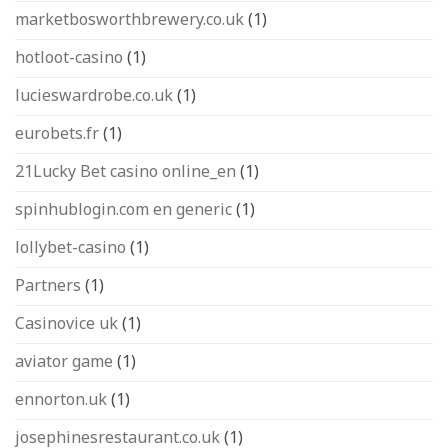
marketbosworthbrewery.co.uk
(1)
hotloot-casino
(1)
lucieswardrobe.co.uk
(1)
eurobets.fr
(1)
21Lucky Bet casino online_en
(1)
spinhublogin.com en generic
(1)
lollybet-casino
(1)
Partners
(1)
Casinovice uk
(1)
aviator game
(1)
ennorton.uk
(1)
josephinesrestaurant.co.uk
(1)