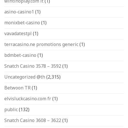
wintinoplay.com it
(1)
asino-casino1
(1)
monixbet-casino
(1)
vavadatestpl
(1)
terracasino.ne promotions generic
(1)
bdmbet-casino
(1)
Snatch Casino 3578 – 3592
(1)
Uncategorized @th
(2,315)
Betwoon TR
(1)
elvisluckcasino.com fr
(1)
public
(132)
Snatch Casino 3608 – 3622
(1)