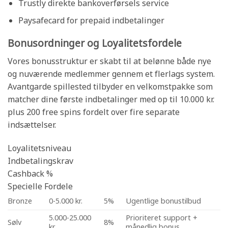
Trustly direkte bankoverførsels service
Paysafecard for prepaid indbetalinger
Bonusordninger og Loyalitetsfordele
Vores bonusstruktur er skabt til at belønne både nye
og nuværende medlemmer gennem et flerlags system.
Avantgarde spillested tilbyder en velkomstpakke som
matcher dine første indbetalinger med op til 10.000 kr.
plus 200 free spins fordelt over fire separate
indsættelser.
Loyalitetsniveau
Indbetalingskrav
Cashback %
Specielle Fordele
Bronze
0-5.000 kr.
5%
Ugentlige bonustilbud
5.000-25.000
Prioriteret support +
Sølv
8%
kr.
månedlig bonus