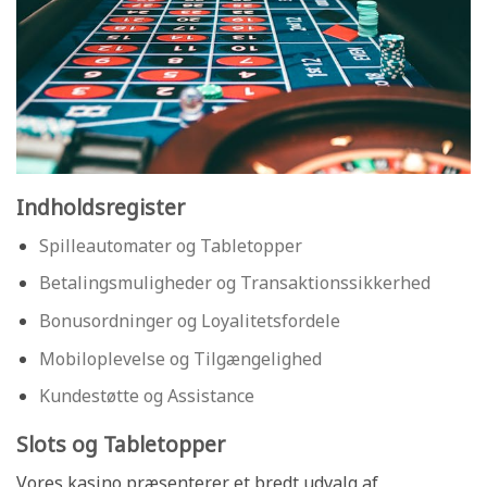
Indholdsregister
Spilleautomater og Tabletopper
Betalingsmuligheder og Transaktionssikkerhed
Bonusordninger og Loyalitetsfordele
Mobiloplevelse og Tilgængelighed
Kundestøtte og Assistance
Slots og Tabletopper
Vores kasino præsenterer et bredt udvalg af