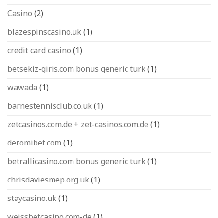
Casino
(2)
blazespinscasino.uk
(1)
credit card casino
(1)
betsekiz-giris.com bonus generic turk
(1)
wawada
(1)
barnestennisclub.co.uk
(1)
zetcasinos.com.de + zet-casinos.com.de
(1)
deromibet.com
(1)
betrallicasino.com bonus generic turk
(1)
chrisdaviesmep.org.uk
(1)
staycasino.uk
(1)
weissbetcasino.com-de
(1)