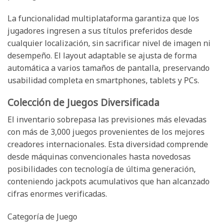
La funcionalidad multiplataforma garantiza que los
jugadores ingresen a sus títulos preferidos desde
cualquier localización, sin sacrificar nivel de imagen ni
desempeño. El layout adaptable se ajusta de forma
automática a varios tamaños de pantalla, preservando
usabilidad completa en smartphones, tablets y PCs.
Colección de Juegos Diversificada
El inventario sobrepasa las previsiones más elevadas
con más de 3,000 juegos provenientes de los mejores
creadores internacionales. Esta diversidad comprende
desde máquinas convencionales hasta novedosas
posibilidades con tecnología de última generación,
conteniendo jackpots acumulativos que han alcanzado
cifras enormes verificadas.
Categoría de Juego