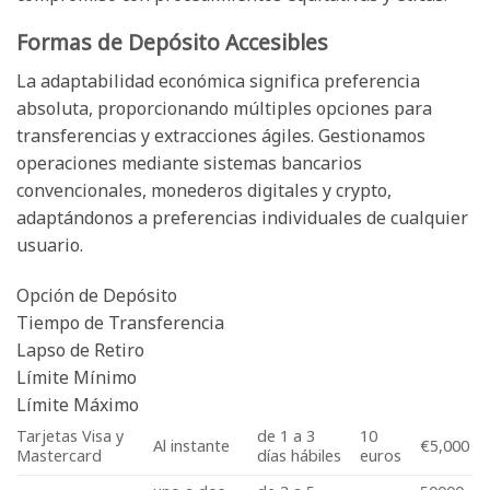
Formas de Depósito Accesibles
La adaptabilidad económica significa preferencia
absoluta, proporcionando múltiples opciones para
transferencias y extracciones ágiles. Gestionamos
operaciones mediante sistemas bancarios
convencionales, monederos digitales y crypto,
adaptándonos a preferencias individuales de cualquier
usuario.
Opción de Depósito
Tiempo de Transferencia
Lapso de Retiro
Límite Mínimo
Límite Máximo
Tarjetas Visa y
de 1 a 3
10
Al instante
€5,000
Mastercard
días hábiles
euros