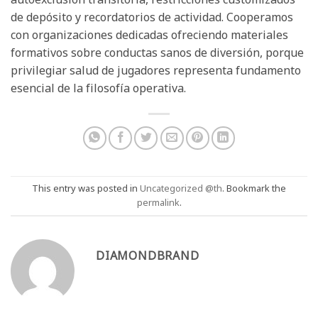
autoexclusión transitoria, restricciones customizados
de depósito y recordatorios de actividad. Cooperamos
con organizaciones dedicadas ofreciendo materiales
formativos sobre conductas sanos de diversión, porque
privilegiar salud de jugadores representa fundamento
esencial de la filosofía operativa.
This entry was posted in
Uncategorized @th
. Bookmark the
permalink
.
DIAMONDBRAND