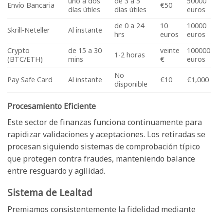
uno a dos
de 3 a 5
50000
Envío Bancaria
€50
días útiles
días útiles
euros
de 0 a 24
10
10000
Skrill-Neteller
Al instante
hrs
euros
euros
Crypto
de 15 a 30
veinte
100000
1-2 horas
(BTC/ETH)
mins
€
euros
No
Pay Safe Card
Al instante
€10
€1,000
disponible
Procesamiento Eficiente
Este sector de finanzas funciona continuamente para
rapidizar validaciones y aceptaciones. Los retiradas se
procesan siguiendo sistemas de comprobación típico
que protegen contra fraudes, manteniendo balance
entre resguardo y agilidad.
Sistema de Lealtad
Premiamos consistentemente la fidelidad mediante