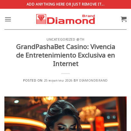
ข้าม
ADD ANYTHING HERE OR JUST REMOVE IT...
ไป
ยัง
เนื้อหา
UNCATEGORIZED @TH
GrandPashaBet Casino: Vivencia
de Entretenimiento Exclusiva en
Internet
POSTED ON
25 พฤษภาคม 2026
BY
DIAMONDBRAND