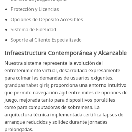
Protección y Licencias
Opciones de Depósito Accesibles
Sistema de Fidelidad
Soporte al Cliente Especializado
Infraestructura Contemporánea y Alcanzable
Nuestra sistema representa la evolución del
entretenimiento virtual, desarrollada expresamente
para colmar las demandas de usuarios exigentes.
grandpashabet giriş
proporciona una entorno intuitivo
que permite navegación ágil entre miles de opciones de
juego, mejorada tanto para dispositivos portátiles
como para computadoras de sobremesa. La
arquitectura técnica implementada certifica lapsos de
arranque reducidos y solidez durante jornadas
prolongadas.