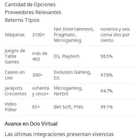
Cantidad de Opciones
Proveedores Relevantes
Retorno Típico
Net Entertainment,
noventa y seis
Máquinas
2100+
Pragmatic,
coma dos por
Microgaming
ciento
Juegos de
más de
Table
EG, Playtech
98.5%
450
Games
Casino en
Evolution Gaming,
300+
97.8%
Live
Ezi
Jackpots
ochenta
Microgaming,
94.7%
Crecientes
y cinco+
NetEnt
Video
65+
Bet Soft, PNG
99.1%
Póker
Avance en Ocio Virtual
Las últimas integraciones presentan vivencias