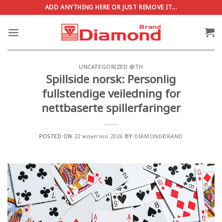
ข้าม
ADD ANYTHING HERE OR JUST REMOVE IT...
ไป
ยัง
เนื้อหา
UNCATEGORIZED @TH
Spillside norsk: Personlig
fullstendige veiledning for
nettbaserte spillerfaringer
POSTED ON
22 พฤษภาคม 2026
BY
DIAMONDBRAND