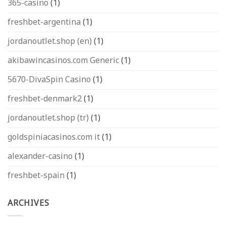
365-casino
(1)
freshbet-argentina
(1)
jordanoutlet.shop (en)
(1)
akibawincasinos.com Generic
(1)
5670-DivaSpin Casino
(1)
freshbet-denmark2
(1)
jordanoutlet.shop (tr)
(1)
goldspiniacasinos.com it
(1)
alexander-casino
(1)
freshbet-spain
(1)
ARCHIVES