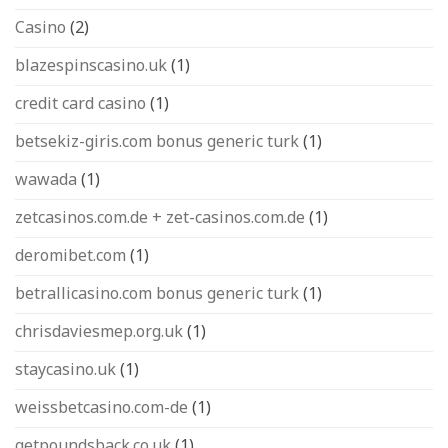
Casino
(2)
blazespinscasino.uk
(1)
credit card casino
(1)
betsekiz-giris.com bonus generic turk
(1)
wawada
(1)
zetcasinos.com.de + zet-casinos.com.de
(1)
deromibet.com
(1)
betrallicasino.com bonus generic turk
(1)
chrisdaviesmep.org.uk
(1)
staycasino.uk
(1)
weissbetcasino.com-de
(1)
getpoundsback.co.uk
(1)