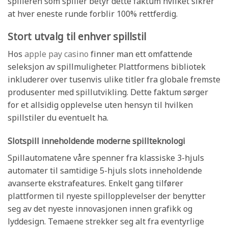
spilleren som spiller betyr dette faktum hvilket sikrer
at hver eneste runde forblir 100% rettferdig.
Stort utvalg til enhver spillstil
Hos
apple pay casino
finner man ett omfattende
seleksjon av spillmuligheter. Plattformens bibliotek
inkluderer over tusenvis ulike titler fra globale fremste
produsenter med spillutvikling. Dette faktum sørger
for et allsidig opplevelse uten hensyn til hvilken
spillstiler du eventuelt ha.
Slotspill inneholdende moderne spillteknologi
Spillautomatene våre spenner fra klassiske 3-hjuls
automater til samtidige 5-hjuls slots inneholdende
avanserte ekstrafeatures. Enkelt gang tilfører
plattformen til nyeste spillopplevelser der benytter
seg av det nyeste innovasjonen innen grafikk og
lyddesign. Temaene strekker seg alt fra eventyrlige