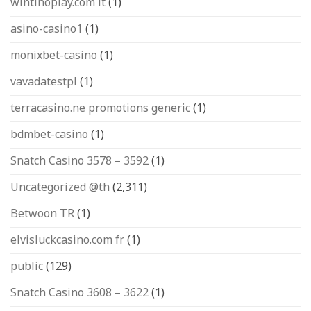
wintinoplay.com it
(1)
asino-casino1
(1)
monixbet-casino
(1)
vavadatestpl
(1)
terracasino.ne promotions generic
(1)
bdmbet-casino
(1)
Snatch Casino 3578 – 3592
(1)
Uncategorized @th
(2,311)
Betwoon TR
(1)
elvisluckcasino.com fr
(1)
public
(129)
Snatch Casino 3608 – 3622
(1)