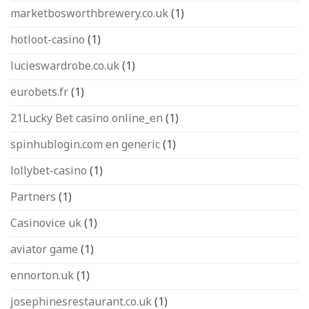
marketbosworthbrewery.co.uk
(1)
hotloot-casino
(1)
lucieswardrobe.co.uk
(1)
eurobets.fr
(1)
21Lucky Bet casino online_en
(1)
spinhublogin.com en generic
(1)
lollybet-casino
(1)
Partners
(1)
Casinovice uk
(1)
aviator game
(1)
ennorton.uk
(1)
josephinesrestaurant.co.uk
(1)