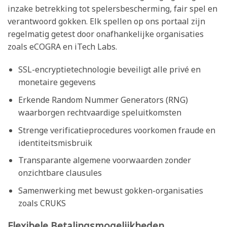
inzake betrekking tot spelersbescherming, fair spel en
verantwoord gokken. Elk spellen op ons portaal zijn
regelmatig getest door onafhankelijke organisaties
zoals eCOGRA en iTech Labs.
SSL-encryptietechnologie beveiligt alle privé en
monetaire gegevens
Erkende Random Nummer Generators (RNG)
waarborgen rechtvaardige speluitkomsten
Strenge verificatieprocedures voorkomen fraude en
identiteitsmisbruik
Transparante algemene voorwaarden zonder
onzichtbare clausules
Samenwerking met bewust gokken-organisaties
zoals CRUKS
Flexibele Betalingsmogelijkheden