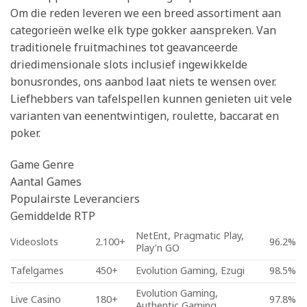
Om die reden leveren we een breed assortiment aan
categorieën welke elk type gokker aanspreken. Van
traditionele fruitmachines tot geavanceerde
driedimensionale slots inclusief ingewikkelde
bonusrondes, ons aanbod laat niets te wensen over.
Liefhebbers van tafelspellen kunnen genieten uit vele
varianten van eenentwintigen, roulette, baccarat en
poker.
Game Genre
Aantal Games
Populairste Leveranciers
Gemiddelde RTP
NetEnt, Pragmatic Play,
Videoslots
2.100+
96.2%
Play’n GO
Tafelgames
450+
Evolution Gaming, Ezugi
98.5%
Evolution Gaming,
Live Casino
180+
97.8%
Authentic Gaming