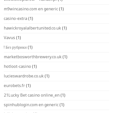
m9wincasino.com en generic
(1)
casino-extra
(1)
hawickroyalalbertunited.co.uk
(1)
Vavus
(1)
! Без рубрики
(1)
marketbosworthbrewery.co.uk
(1)
hotloot-casino
(1)
lucieswardrobe.co.uk
(1)
eurobets.fr
(1)
21Lucky Bet casino online_en
(1)
spinhublogin.com en generic
(1)