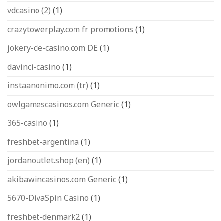
vdcasino (2)
(1)
crazytowerplay.com fr promotions
(1)
jokery-de-casino.com DE
(1)
davinci-casino
(1)
instaanonimo.com (tr)
(1)
owlgamescasinos.com Generic
(1)
365-casino
(1)
freshbet-argentina
(1)
jordanoutlet.shop (en)
(1)
akibawincasinos.com Generic
(1)
5670-DivaSpin Casino
(1)
freshbet-denmark2
(1)