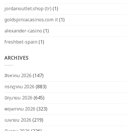
jordanoutlet.shop (tr)
(1)
goldspiniacasinos.com it
(1)
alexander-casino
(1)
freshbet-spain
(1)
ARCHIVES
สิงหาคม 2026
(147)
กรกฎาคม 2026
(883)
มิถุนายน 2026
(645)
พฤษภาคม 2026
(323)
เมษายน 2026
(219)