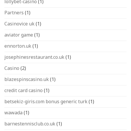
lollybet-casino
(1)
Partners
(1)
Casinovice uk
(1)
aviator game
(1)
ennorton.uk
(1)
josephinesrestaurant.co.uk
(1)
Casino
(2)
blazespinscasino.uk
(1)
credit card casino
(1)
betsekiz-giris.com bonus generic turk
(1)
wawada
(1)
barnestennisclub.co.uk
(1)