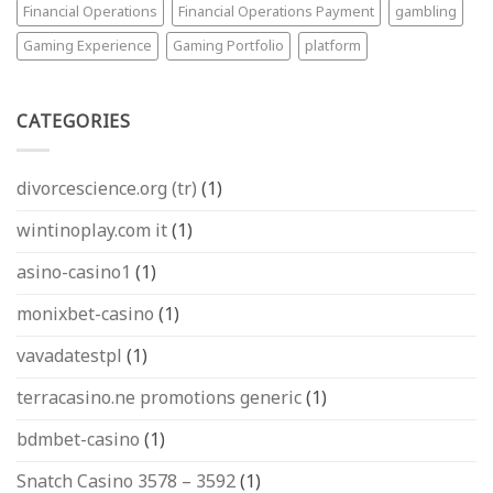
für
Financial Operations
Financial Operations Payment
gambling
intelligente
Spieler
Gaming Experience
Gaming Portfolio
platform
CATEGORIES
divorcescience.org (tr)
(1)
wintinoplay.com it
(1)
asino-casino1
(1)
monixbet-casino
(1)
vavadatestpl
(1)
terracasino.ne promotions generic
(1)
bdmbet-casino
(1)
Snatch Casino 3578 – 3592
(1)