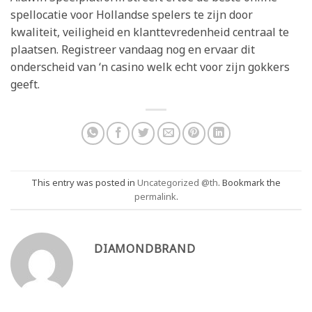
spellocatie voor Hollandse spelers te zijn door
kwaliteit, veiligheid en klanttevredenheid centraal te
plaatsen. Registreer vandaag nog en ervaar dit
onderscheid van ‘n casino welk echt voor zijn gokkers
geeft.
This entry was posted in
Uncategorized @th
. Bookmark the
permalink
.
DIAMONDBRAND