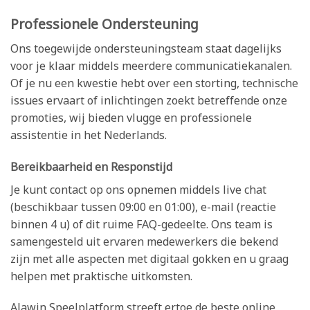
Professionele Ondersteuning
Ons toegewijde ondersteuningsteam staat dagelijks
voor je klaar middels meerdere communicatiekanalen.
Of je nu een kwestie hebt over een storting, technische
issues ervaart of inlichtingen zoekt betreffende onze
promoties, wij bieden vlugge en professionele
assistentie in het Nederlands.
Bereikbaarheid en Responstijd
Je kunt contact op ons opnemen middels live chat
(beschikbaar tussen 09:00 en 01:00), e-mail (reactie
binnen 4 u) of dit ruime FAQ-gedeelte. Ons team is
samengesteld uit ervaren medewerkers die bekend
zijn met alle aspecten met digitaal gokken en u graag
helpen met praktische uitkomsten.
Alawin Speelplatform streeft ertoe de beste online