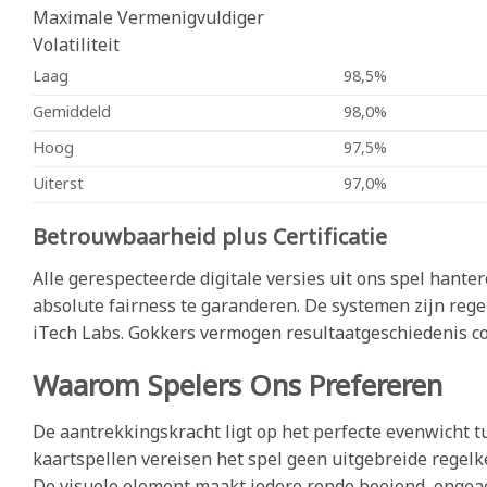
Maximale Vermenigvuldiger
Volatiliteit
Laag
98,5%
Gemiddeld
98,0%
Hoog
97,5%
Uiterst
97,0%
Betrouwbaarheid plus Certificatie
Alle gerespecteerde digitale versies uit ons spel han
absolute fairness te garanderen. De systemen zijn reg
iTech Labs. Gokkers vermogen resultaatgeschiedenis con
Waarom Spelers Ons Prefereren
De aantrekkingskracht ligt op het perfecte evenwicht t
kaartspellen vereisen het spel geen uitgebreide regelk