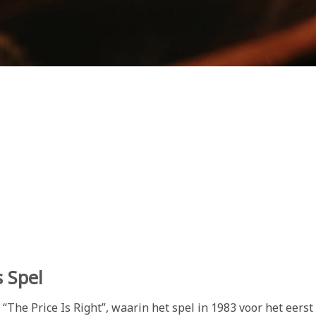
 Spel
e Price Is Right”, waarin het spel in 1983 voor het eerst 