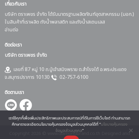
เกี่ยวกับเรา
บริษัท ตราเพชร จำกัด ได้รับมาตรฐานผลิตภัณฑ์อุตสาหกรรม (มอก.)
ในสินค้าที่เราผลิต ถังน้ำพลาสติก และถังน้ำสเตนเลส
อ่านต่อ
ติดต่อเรา
บริษัท ตราเพชร จำกัด
เลขที่ 87 หมู่ 10 ถ.ปู่เจ้าสมิงพราย ต.สำโรงใต้ อ.พระประแดง
จ.สมุทรปราการ 10130
02-757-6100
ติดตามเรา
เราใช้คุกกี้เพื่อเพิ่มประสิทธิภาพและประสบการณ์ที่ดีในการใช้เว็บไซต์ ท่านสามารถ
ศึกษารายละเอียดนโยบายคุ้มครองข้อมูลส่วนบุคคลได้ที่ “
นโยบายคุ้มครอง
ข้อมูลส่วนบุคคล
”
Copyright 2026 © www.diamondbrand.co.th Designed and