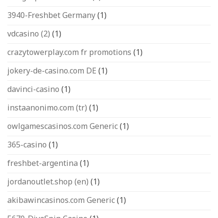
3940-Freshbet Germany
(1)
vdcasino (2)
(1)
crazytowerplay.com fr promotions
(1)
jokery-de-casino.com DE
(1)
davinci-casino
(1)
instaanonimo.com (tr)
(1)
owlgamescasinos.com Generic
(1)
365-casino
(1)
freshbet-argentina
(1)
jordanoutlet.shop (en)
(1)
akibawincasinos.com Generic
(1)