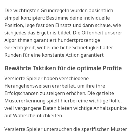
Die wichtigsten Grundregeln wurden absichtlich
simpel konzipiert: Bestimme deine individuelle
Position, lege fest den Einsatz und dann schaue, wie
sich jedes das Ergebnis bildet. Die Offenheit unserer
Algorithmen garantiert hundertprozentige
Gerechtigkeit, wobei die hohe Schnelligkeit aller
Runden für eine konstante Action garantiert.
Bewährte Taktiken für die optimale Profite
Versierte Spieler haben verschiedene
Herangehensweisen erarbeitet, um ihre ihre
Erfolgschancen zu steigern erhöhen. Die gezielte
Mustererkennung spielt hierbei eine wichtige Rolle,
weil vergangene Daten bieten wichtige Anhaltspunkte
auf Wahrscheinlichkeiten.
Versierte Spieler untersuchen die spezifischen Muster