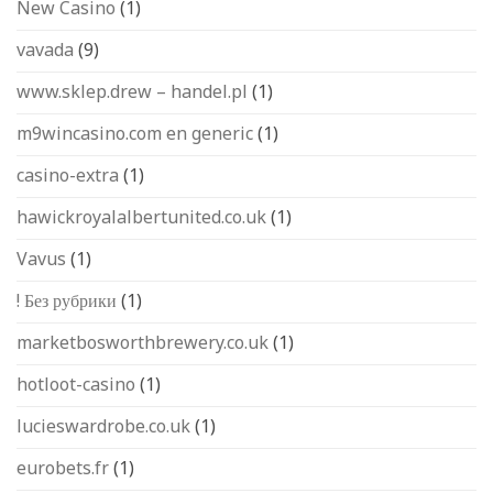
New Casino
(1)
vavada
(9)
www.sklep.drew – handel.pl
(1)
m9wincasino.com en generic
(1)
casino-extra
(1)
hawickroyalalbertunited.co.uk
(1)
Vavus
(1)
! Без рубрики
(1)
marketbosworthbrewery.co.uk
(1)
hotloot-casino
(1)
lucieswardrobe.co.uk
(1)
eurobets.fr
(1)