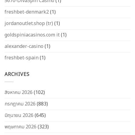
5670-DivaSpin Casino
(1)
freshbet-denmark2
(1)
jordanoutlet.shop (tr)
(1)
goldspiniacasinos.com it
(1)
alexander-casino
(1)
freshbet-spain
(1)
ARCHIVES
สิงหาคม 2026
(102)
กรกฎาคม 2026
(883)
มิถุนายน 2026
(645)
พฤษภาคม 2026
(323)