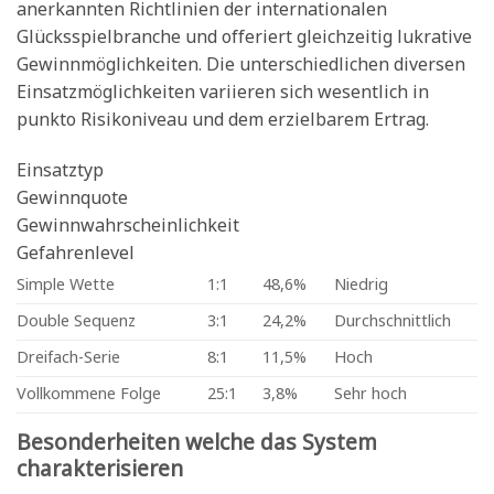
anerkannten Richtlinien der internationalen
Glücksspielbranche und offeriert gleichzeitig lukrative
Gewinnmöglichkeiten. Die unterschiedlichen diversen
Einsatzmöglichkeiten variieren sich wesentlich in
punkto Risikoniveau und dem erzielbarem Ertrag.
Einsatztyp
Gewinnquote
Gewinnwahrscheinlichkeit
Gefahrenlevel
Simple Wette
1:1
48,6%
Niedrig
Double Sequenz
3:1
24,2%
Durchschnittlich
Dreifach-Serie
8:1
11,5%
Hoch
Vollkommene Folge
25:1
3,8%
Sehr hoch
Besonderheiten welche das System
charakterisieren