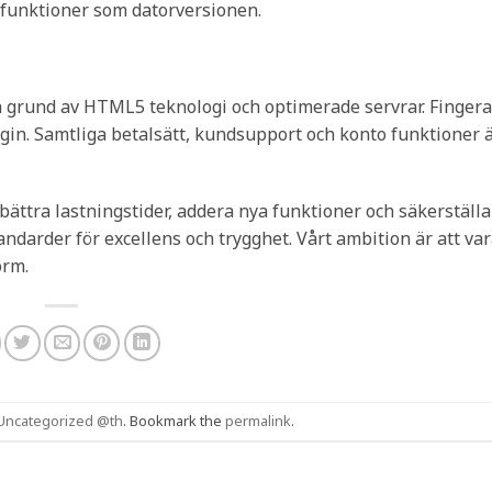
 funktioner som datorversionen.
å grund av HTML5 teknologi och optimerade servrar. Fingera
in. Samtliga betalsätt, kundsupport och konto funktioner ä
örbättra lastningstider, addera nya funktioner och säkerställa
arder för excellens och trygghet. Vårt ambition är att var
orm.
Uncategorized @th
. Bookmark the
permalink
.