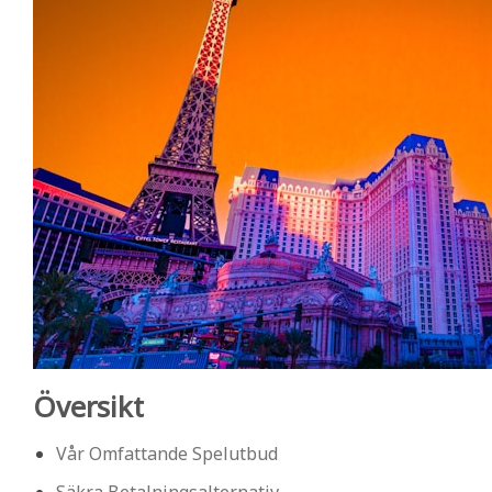
Översikt
Vår Omfattande Spelutbud