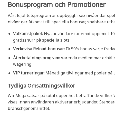
Bonusprogram och Promotioner
Vårt lojalitetsprogram är uppbyggt i sex nivåer där spe
nivåer ger åtkomst till speciella bonusar, snabbare utb
Välkomstpaket:
Nya användare tar emot uppemot 10,00
gratissnurr på speciella slots
Veckovisa Reload-bonusar:
Få 50% bonus varje freda
Återbetalningsprogram:
Varenda medlemmar erhåller
wagering
VIP turneringar:
Månatliga tävlingar med pooler på 
Tydliga Omsättningsvillkor
WinMega satsar på total öppenhet beträffande villkor.
visas innan användaren aktiverar erbjudandet. Standar
branschgenomsnittet.