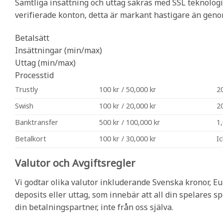
Samtliga insättning och uttag säkras med SSL teknologi
verifierade konton, detta är markant hastigare än genom
Betalsätt
Insättningar (min/max)
Uttag (min/max)
Processtid
Trustly
100 kr / 50,000 kr
2
Swish
100 kr / 20,000 kr
20
Banktransfer
500 kr / 100,000 kr
1
Betalkort
100 kr / 30,000 kr
Ic
Valutor och Avgiftsregler
Vi godtar olika valutor inkluderande Svenska kronor, E
deposits eller uttag, som innebär att all din spelares s
din betalningspartner, inte från oss själva.