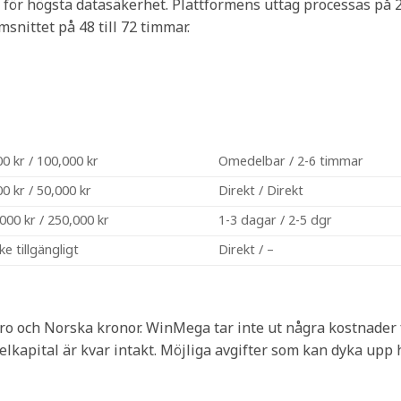
 för högsta datasäkerhet. Plattformens uttag processas på 2
snittet på 48 till 72 timmar.
00 kr / 100,000 kr
Omedelbar / 2-6 timmar
0 kr / 50,000 kr
Direkt / Direkt
,000 kr / 250,000 kr
1-3 dagar / 2-5 dgr
ke tillgängligt
Direkt / –
uro och Norska kronor. WinMega tar inte ut några kostnader 
pelkapital är kvar intakt. Möjliga avgifter som kan dyka upp 