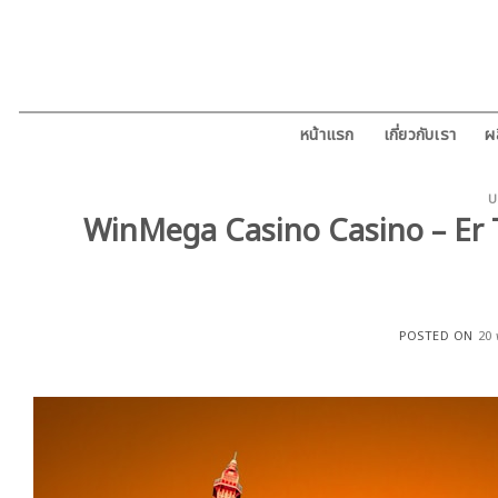
ข้าม
ไป
ยัง
เนื้อหา
หน้าแรก
เกี่ยวกับเรา
ผ
U
WinMega Casino Casino – Er 
POSTED ON
20