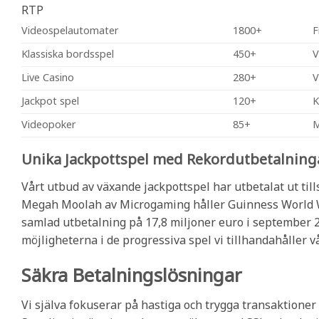
RTP
Videospelautomater
1800+
F
Klassiska bordsspel
450+
V
Live Casino
280+
V
Jackpot spel
120+
K
Videopoker
85+
M
Unika Jackpottspel med Rekordutbetalning
Vårt utbud av växande jackpottspel har utbetalat ut ti
Megah Moolah av Microgaming håller Guinness World Wo
samlad utbetalning på 17,8 miljoner euro i september
möjligheterna i de progressiva spel vi tillhandahåller 
Säkra Betalningslösningar
Vi själva fokuserar på hastiga och trygga transaktion