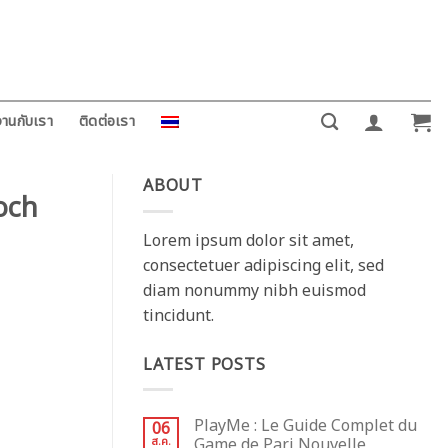
งานกับเรา
ติดต่อเรา
ABOUT
och
Lorem ipsum dolor sit amet,
consectetuer adipiscing elit, sed
diam nonummy nibh euismod
tincidunt.
LATEST POSTS
PlayMe : Le Guide Complet du
06
ส.ค.
Game de Pari Nouvelle