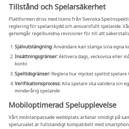
Tillstånd och Spelarsäkerhet
Plattformen drivs med licens från Svenska Spelinspekti
reglering för spelarskydd och ansvarsfullt spelande. Vå
genomgår regelbundna revisioner för till att säkerställa
Självutstängning:
Användare kan stänga sina egna ko
Insättningsgränser:
Aktivera dags, veckovisa eller m
konto
Speltidsgränser:
Reglera hur mycket speltid spelare 
Verifikationsprocess:
Alla spelare ska validera sin e
minderårig spelande
Mobiloptimerad Spelupplevelse
Vårt mobilanpassade webbplats arbetar smidigt på samtl
spelurvalet är fullständigt kompatibelt med smartphones