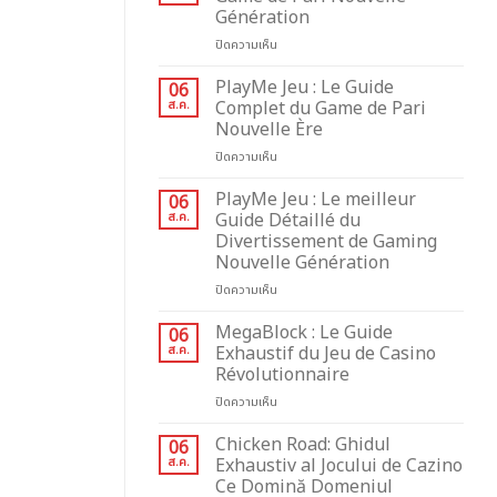
Génération
บน
ปิดความเห็น
PlayMe
:
PlayMe Jeu : Le Guide
06
Le
ส.ค.
Complet du Game de Pari
Guide
Nouvelle Ère
Complet
บน
ปิดความเห็น
du
PlayMe
Game
Jeu
de
PlayMe Jeu : Le meilleur
06
:
Pari
ส.ค.
Guide Détaillé du
Le
Nouvelle
Divertissement de Gaming
Guide
Génération
Nouvelle Génération
Complet
du
บน
ปิดความเห็น
Game
PlayMe
de
Jeu
MegaBlock : Le Guide
06
Pari
:
ส.ค.
Exhaustif du Jeu de Casino
Nouvelle
Le
Révolutionnaire
Ère
meilleur
บน
ปิดความเห็น
Guide
MegaBlock
Détaillé
:
du
Chicken Road: Ghidul
06
Le
Divertissement
ส.ค.
Exhaustiv al Jocului de Cazino
Guide
de
Ce Domină Domeniul
Exhaustif
Gaming