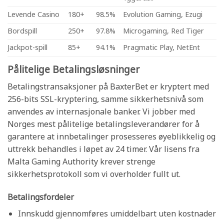
Levende Casino
180+
98.5%
Evolution Gaming, Ezugi
Bordspill
250+
97.8%
Microgaming, Red Tiger
Jackpot-spill
85+
94.1%
Pragmatic Play, NetEnt
Pålitelige Betalingsløsninger
Betalingstransaksjoner på BaxterBet er kryptert med
256-bits SSL-kryptering, samme sikkerhetsnivå som
anvendes av internasjonale banker. Vi jobber med
Norges mest pålitelige betalingsleverandører for å
garantere at innbetalinger prosesseres øyeblikkelig og
uttrekk behandles i løpet av 24 timer. Vår lisens fra
Malta Gaming Authority krever strenge
sikkerhetsprotokoll som vi overholder fullt ut.
Betalingsfordeler
Innskudd gjennomføres umiddelbart uten kostnader