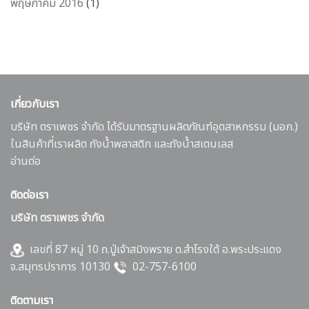
พฤษภาคม 2016
(1)
เกี่ยวกับเรา
บริษัท ตราเพชร จำกัด ได้รับมาตรฐานผลิตภัณฑ์อุตสาหกรรม (มอก.)
ในสินค้าที่เราผลิต ถังน้ำพลาสติก และถังน้ำสเตนเลส
อ่านต่อ
ติดต่อเรา
บริษัท ตราเพชร จำกัด
เลขที่ 87 หมู่ 10 ถ.ปู่เจ้าสมิงพราย ต.สำโรงใต้ อ.พระประแดง
จ.สมุทรปราการ 10130
02-757-6100
ติดตามเรา