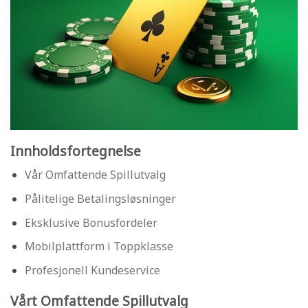
Innholdsfortegnelse
Vår Omfattende Spillutvalg
Pålitelige Betalingsløsninger
Eksklusive Bonusfordeler
Mobilplattform i Toppklasse
Profesjonell Kundeservice
Vårt Omfattende Spillutvalg