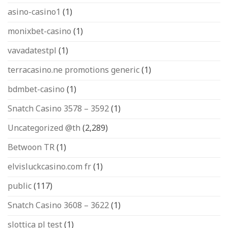
asino-casino1
(1)
monixbet-casino
(1)
vavadatestpl
(1)
terracasino.ne promotions generic
(1)
bdmbet-casino
(1)
Snatch Casino 3578 – 3592
(1)
Uncategorized @th
(2,289)
Betwoon TR
(1)
elvisluckcasino.com fr
(1)
public
(117)
Snatch Casino 3608 – 3622
(1)
slottica pl test
(1)