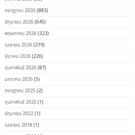
กรกฎาคม 2026
(883)
มิถุนายน 2026
(645)
พฤษภาคม 2026
(323)
เมษายน 2026
(219)
มีนาคม 2026
(226)
กุมภาพันธ์ 2026
(87)
มกราคม 2026
(5)
กรกฎาคม 2025
(2)
กุมภาพันธ์ 2025
(1)
มิถุนายน 2022
(1)
เมษายน 2018
(1)