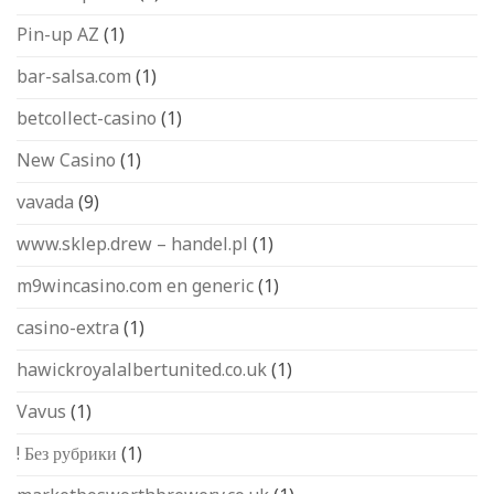
Pin-up AZ
(1)
bar-salsa.com
(1)
betcollect-casino
(1)
New Casino
(1)
vavada
(9)
www.sklep.drew – handel.pl
(1)
m9wincasino.com en generic
(1)
casino-extra
(1)
hawickroyalalbertunited.co.uk
(1)
Vavus
(1)
! Без рубрики
(1)