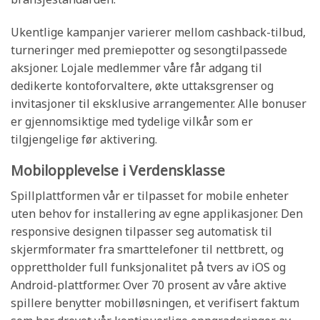
Ukentlige kampanjer varierer mellom cashback-tilbud,
turneringer med premiepotter og sesongtilpassede
aksjoner. Lojale medlemmer våre får adgang til
dedikerte kontoforvaltere, økte uttaksgrenser og
invitasjoner til eksklusive arrangementer. Alle bonuser
er gjennomsiktige med tydelige vilkår som er
tilgjengelige før aktivering.
Mobilopplevelse i Verdensklasse
Spillplattformen vår er tilpasset for mobile enheter
uten behov for installering av egne applikasjoner. Den
responsive designen tilpasser seg automatisk til
skjermformater fra smarttelefoner til nettbrett, og
opprettholder full funksjonalitet på tvers av iOS og
Android-plattformer. Over 70 prosent av våre aktive
spillere benytter mobilløsningen, et verifisert faktum