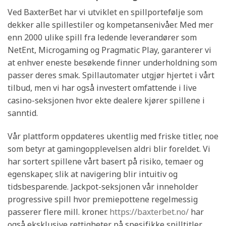
Ved BaxterBet har vi utviklet en spillportefølje som
dekker alle spillestiler og kompetansenivåer. Med mer
enn 2000 ulike spill fra ledende leverandører som
NetEnt, Microgaming og Pragmatic Play, garanterer vi
at enhver eneste besøkende finner underholdning som
passer deres smak. Spillautomater utgjør hjertet i vårt
tilbud, men vi har også investert omfattende i live
casino-seksjonen hvor ekte dealere kjører spillene i
sanntid.
Vår plattform oppdateres ukentlig med friske titler, noe
som betyr at gamingopplevelsen aldri blir foreldet. Vi
har sortert spillene vårt basert på risiko, temaer og
egenskaper, slik at navigering blir intuitiv og
tidsbesparende. Jackpot-seksjonen vår inneholder
progressive spill hvor premiepottene regelmessig
passerer flere mill. kroner.
https://baxterbet.no/
har
også eksklusive rettigheter på spesifikke spilltitler