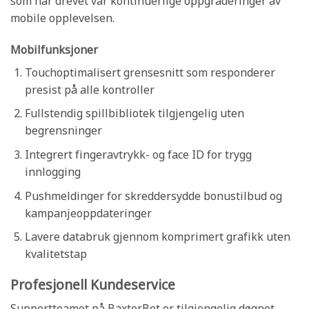
som har drevet vår kontinuerlige oppgraderinger av
mobile opplevelsen.
Mobilfunksjoner
Touchoptimalisert grensesnitt som responderer
presist på alle kontroller
Fullstendig spillbibliotek tilgjengelig uten
begrensninger
Integrert fingeravtrykk- og face ID for trygg
innlogging
Pushmeldinger for skreddersydde bonustilbud og
kampanjeoppdateringer
Lavere databruk gjennom komprimert grafikk uten
kvalitetstap
Profesjonell Kundeservice