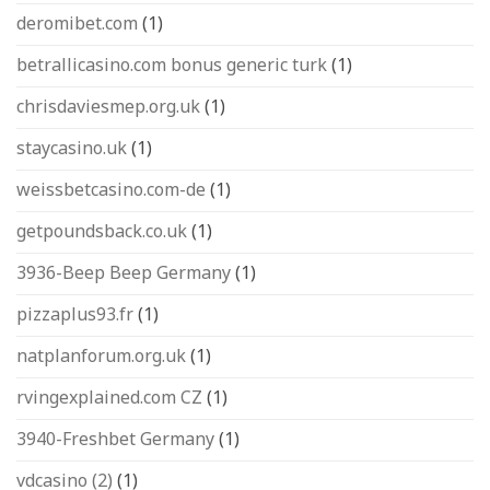
deromibet.com
(1)
betrallicasino.com bonus generic turk
(1)
chrisdaviesmep.org.uk
(1)
staycasino.uk
(1)
weissbetcasino.com-de
(1)
getpoundsback.co.uk
(1)
3936-Beep Beep Germany
(1)
pizzaplus93.fr
(1)
natplanforum.org.uk
(1)
rvingexplained.com CZ
(1)
3940-Freshbet Germany
(1)
vdcasino (2)
(1)