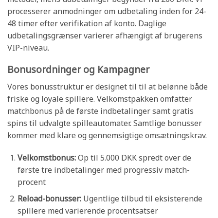
processerer anmodninger om udbetaling inden for 24-
48 timer efter verifikation af konto. Daglige
udbetalingsgrænser varierer afhængigt af brugerens
VIP-niveau.
Bonusordninger og Kampagner
Vores bonusstruktur er designet til til at belønne både
friske og loyale spillere. Velkomstpakken omfatter
matchbonus på de første indbetalinger samt gratis
spins til udvalgte spilleautomater. Samtlige bonusser
kommer med klare og gennemsigtige omsætningskrav.
Velkomstbonus:
Op til 5.000 DKK spredt over de
første tre indbetalinger med progressiv match-
procent
Reload-bonusser:
Ugentlige tilbud til eksisterende
spillere med varierende procentsatser