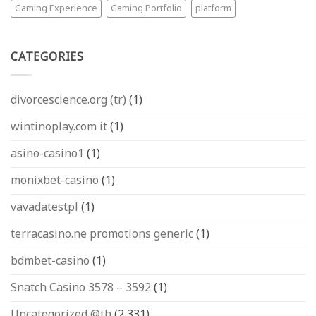
Spieler
Gaming Experience
Gaming Portfolio
platform
CATEGORIES
divorcescience.org (tr)
(1)
wintinoplay.com it
(1)
asino-casino1
(1)
monixbet-casino
(1)
vavadatestpl
(1)
terracasino.ne promotions generic
(1)
bdmbet-casino
(1)
Snatch Casino 3578 – 3592
(1)
Uncategorized @th
(2,331)