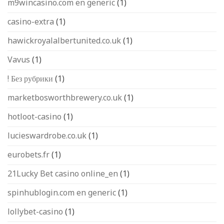
m9wincasino.com en generic
(1)
casino-extra
(1)
hawickroyalalbertunited.co.uk
(1)
Vavus
(1)
! Без рубрики
(1)
marketbosworthbrewery.co.uk
(1)
hotloot-casino
(1)
lucieswardrobe.co.uk
(1)
eurobets.fr
(1)
21Lucky Bet casino online_en
(1)
spinhublogin.com en generic
(1)
lollybet-casino
(1)