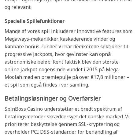
og relevant.
Specielle Spillefunktioner
Mange af vores spil inkluderer innovative features som
Megaways-mekanikker, kaskaderende vinder og
købbare bonus-runder. Vi har dedikerede sektioner til
progressive jackpots, hvor gevinster kan opnå
astronomiske beløb. Rent faktisk blev den største
online jackpot nogensinde vundet i 2015 på Mega
Moolah med en præmiepulje på over €17,8 millioner –
et spil som også findes i vor samling.
Betalingsløsninger og Overførsler
SpinBoss Casino understøtter et bredt spektrum af
betalingsmetoder skræddersyet det danske marked. Vi
prioriterer beskyttelse gennem SSL-kryptering og
overholder PCI DSS-standarder for behandling af