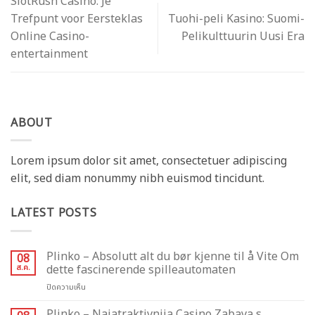
SlotRush Casino: Je
Trefpunt voor Eersteklas
Tuohi-peli Kasino: Suomi-
Online Casino-
Pelikulttuurin Uusi Era
entertainment
ABOUT
Lorem ipsum dolor sit amet, consectetuer adipiscing
elit, sed diam nonummy nibh euismod tincidunt.
LATEST POSTS
Plinko – Absolutt alt du bør kjenne til å Vite Om
08
ส.ค.
dette fascinerende spilleautomaten
บน
ปิดความเห็น
Plinko
–
Plinko – Najatraktivnija Casino Zabava s