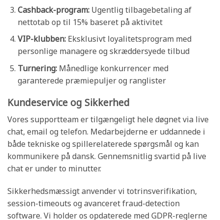
Cashback-program:
Ugentlig tilbagebetaling af
nettotab op til 15% baseret på aktivitet
VIP-klubben:
Eksklusivt loyalitetsprogram med
personlige managere og skræddersyede tilbud
Turnering:
Månedlige konkurrencer med
garanterede præmiepuljer og ranglister
Kundeservice og Sikkerhed
Vores supportteam er tilgængeligt hele døgnet via live
chat, email og telefon. Medarbejderne er uddannede i
både tekniske og spillerelaterede spørgsmål og kan
kommunikere på dansk. Gennemsnitlig svartid på live
chat er under to minutter.
Sikkerhedsmæssigt anvender vi totrinsverifikation,
session-timeouts og avanceret fraud-detection
software. Vi holder os opdaterede med GDPR-reglerne