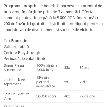
Programul propriu de beneficii pornește cu premiul de
bun venit împărțit pe primele 3 alimentări. Oferta
cumulat poate atinge până la 5.000 RON împreună cu
200 de învârtiri gratuite, distribuite inteligent pentru a
spori durata de divertisment și șansele de victorie.
Tip Promoție
Valoare totală
Cerințe Playthrough
Perioadă de valabilitate
Bonus Prima
100% până la
35x
30 zile
Alimentare
2,000 RON
15% din
Cash-back Pe
pierderi
5x
7 zile
săptămână
înregistrate
Spin-uri Gratuite
50-150 rotiri
40x
72 de ore
Vineri
Recompensă