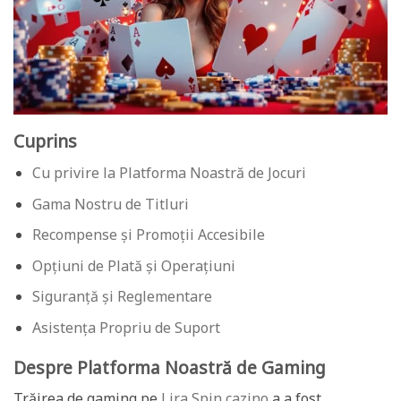
Cuprins
Cu privire la Platforma Noastră de Jocuri
Gama Nostru de Titluri
Recompense și Promoții Accesibile
Opțiuni de Plată și Operațiuni
Siguranță și Reglementare
Asistența Propriu de Suport
Despre Platforma Noastră de Gaming
Trăirea de gaming pe
Lira Spin cazino
a a fost