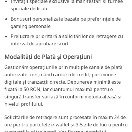
Invitații speciale exclusive la manifestări și turnee
speciale dedicate
Bonusuri personalizate bazate pe preferințele de
gaming personale
Prelucrare prioritară a solicitărilor de retragere cu
interval de aprobare scurt
Modalități de Plată și Operațiuni
Gestionăm operațiunile prin multiple canale de plată
autorizate, conținând carduri de credit, portmonee
digitale și tranzacții directe. Depunerea minimă este
fixată la 50 RON, iar cuantumul maximă pentru o
singură transfer variază în conform metoda aleasă și
nivelul profilului.
Solicitările de retragere sunt procesate în maxim 24 de
ore pentru portofele e-wallet și 3-5 zile de lucru pentru