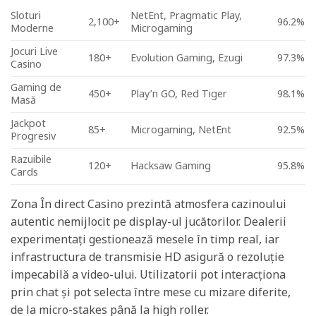
Sloturi
NetEnt, Pragmatic Play,
2,100+
96.2%
Moderne
Microgaming
Jocuri Live
180+
Evolution Gaming, Ezugi
97.3%
Casino
Gaming de
450+
Play’n GO, Red Tiger
98.1%
Masă
Jackpot
85+
Microgaming, NetEnt
92.5%
Progresiv
Razuibile
120+
Hacksaw Gaming
95.8%
Cards
Zona În direct Casino prezintă atmosfera cazinoului
autentic nemijlocit pe display-ul jucătorilor. Dealerii
experimentați gestionează mesele în timp real, iar
infrastructura de transmisie HD asigură o rezoluție
impecabilă a video-ului. Utilizatorii pot interacționa
prin chat și pot selecta între mese cu mizare diferite,
de la micro-stakes până la high roller.