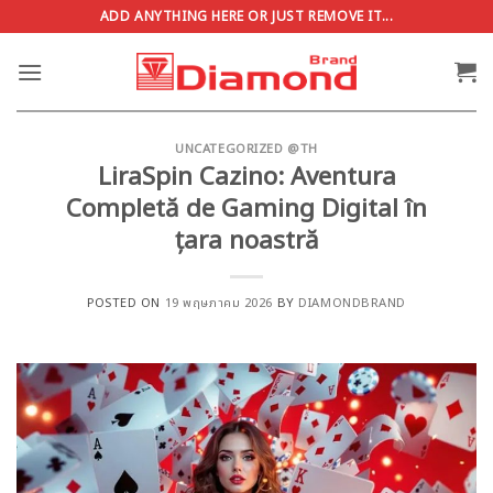
ข้าม
ADD ANYTHING HERE OR JUST REMOVE IT...
ไป
ยัง
เนื้อหา
UNCATEGORIZED @TH
LiraSpin Cazino: Aventura
Completă de Gaming Digital în
țara noastră
POSTED ON
19 พฤษภาคม 2026
BY
DIAMONDBRAND