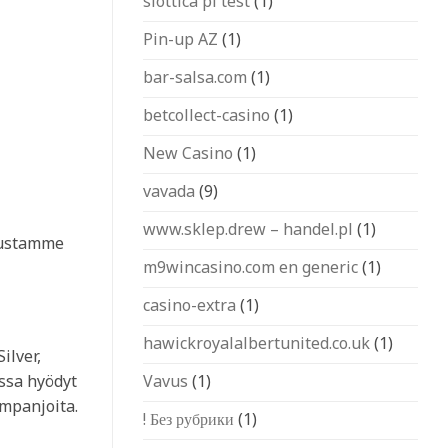
slottica pl test
(1)
Pin-up AZ
(1)
bar-salsa.com
(1)
betcollect-casino
(1)
New Casino
(1)
vavada
(9)
www.sklep.drew – handel.pl
(1)
nustamme
m9wincasino.com en generic
(1)
casino-extra
(1)
hawickroyalalbertunited.co.uk
(1)
ilver,
issa hyödyt
Vavus
(1)
ampanjoita.
! Без рубрики
(1)