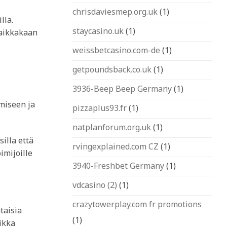
chrisdaviesmep.org.uk
(1)
lla.
staycasino.uk
(1)
vaikkakaan
weissbetcasino.com-de
(1)
getpoundsback.co.uk
(1)
3936-Beep Beep Germany
(1)
miseen ja
pizzaplus93.fr
(1)
natplanforum.org.uk
(1)
illa että
rvingexplained.com CZ
(1)
imijoille
3940-Freshbet Germany
(1)
vdcasino (2)
(1)
crazytowerplay.com fr promotions
taisia
(1)
ikka