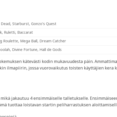
 Dead, Starburst, Gonzo’s Quest
k, Ruletti, Baccarat
ng Roulette, Mega Ball, Dream Catcher
olah, Divine Fortune, Hall de Gods
kokemuksen kätevästi kodin mukavuudesta päin. Ammattima
kin ilmapiirin, jossa vuorovaikutus toisten käyttäjien kera 
 mikä jakautuu 4 ensimmäiselle talletukselle. Ensimmäisee
ä tuottaa loistavan startin peliharrastuksen aloittamisell