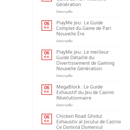
Génération
บน
ปิดความเห็น
PlayMe
:
PlayMe Jeu : Le Guide
06
Le
ส.ค.
Complet du Game de Pari
Guide
Nouvelle Ère
Complet
บน
ปิดความเห็น
du
PlayMe
Game
Jeu
de
PlayMe Jeu : Le meilleur
06
:
Pari
ส.ค.
Guide Détaillé du
Le
Nouvelle
Divertissement de Gaming
Guide
Génération
Nouvelle Génération
Complet
du
บน
ปิดความเห็น
Game
PlayMe
de
Jeu
MegaBlock : Le Guide
06
Pari
:
ส.ค.
Exhaustif du Jeu de Casino
Nouvelle
Le
Révolutionnaire
Ère
meilleur
บน
ปิดความเห็น
Guide
MegaBlock
Détaillé
:
du
Chicken Road: Ghidul
06
Le
Divertissement
ส.ค.
Exhaustiv al Jocului de Cazino
Guide
de
Ce Domină Domeniul
Exhaustif
Gaming