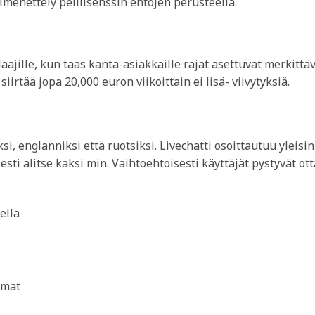
imenettely pelilisenssin ehtojen perusteella.
laajille, kun taas kanta-asiakkaille rajat asettuvat merkittäv
irtää jopa 20,000 euron viikoittain ei lisä- viivytyksiä.
 englanniksi että ruotsiksi. Livechatti osoittautuu yleisin
esti alitse kaksi min. Vaihtoehtoisesti käyttäjät pystyvät ot
ella
lmat