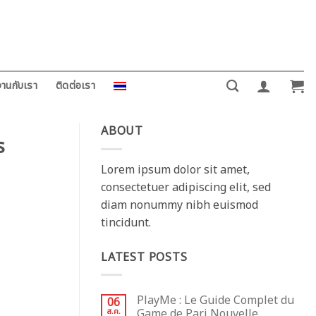
งานกับเรา
ติดต่อเรา
ABOUT
s
Lorem ipsum dolor sit amet,
consectetuer adipiscing elit, sed
diam nonummy nibh euismod
tincidunt.
LATEST POSTS
PlayMe : Le Guide Complet du
06
ส.ค.
Game de Pari Nouvelle