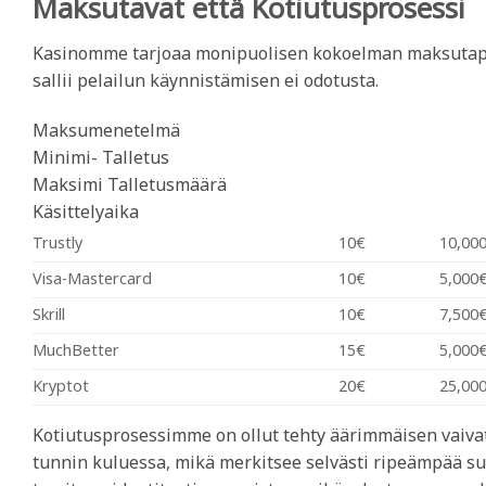
Maksutavat että Kotiutusprosessi
Kasinomme tarjoaa monipuolisen kokoelman maksutapoja
sallii pelailun käynnistämisen ei odotusta.
Maksumenetelmä
Minimi- Talletus
Maksimi Talletusmäärä
Käsittelyaika
Trustly
10€
10,00
Visa-Mastercard
10€
5,000
Skrill
10€
7,500
MuchBetter
15€
5,000
Kryptot
20€
25,00
Kotiutusprosessimme on ollut tehty äärimmäisen vaivatto
tunnin kuluessa, mikä merkitsee selvästi ripeämpää s