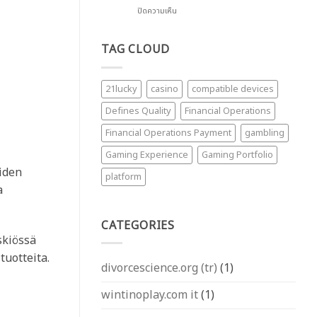
บน
ปิดความเห็น
du
Nouvelle
Chicken
Jeu
Génération
Road:
de
Ghidul
TAG CLOUD
Casino
Exhaustiv
Révolutionnaire
al
Jocului
21lucky
casino
compatible devices
de
Cazino
Defines Quality
Financial Operations
Ce
Domină
Financial Operations Payment
gambling
Domeniul
Gaming Experience
Gaming Portfolio
eiden
platform
a
CATEGORIES
skiössä
tuotteita.
divorcescience.org (tr)
(1)
wintinoplay.com it
(1)