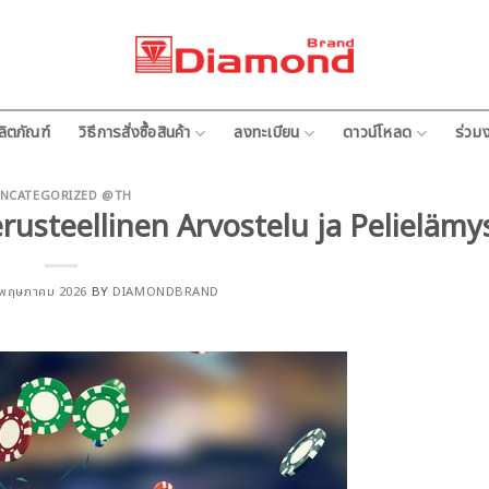
ลิตภัณฑ์
วิธีการสั่งซื้อสินค้า
ลงทะเบียน
ดาวน์โหลด
ร่วม
NCATEGORIZED @TH
rusteellinen Arvostelu ja Pelielämy
 พฤษภาคม 2026
BY
DIAMONDBRAND