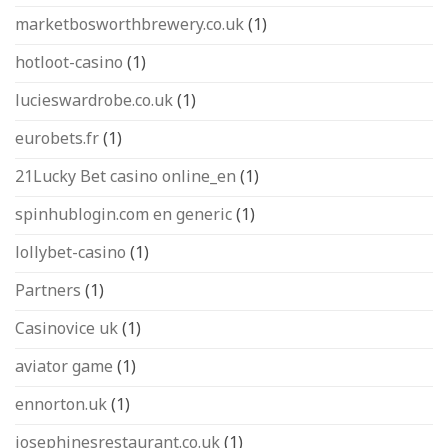
marketbosworthbrewery.co.uk
(1)
hotloot-casino
(1)
lucieswardrobe.co.uk
(1)
eurobets.fr
(1)
21Lucky Bet casino online_en
(1)
spinhublogin.com en generic
(1)
lollybet-casino
(1)
Partners
(1)
Casinovice uk
(1)
aviator game
(1)
ennorton.uk
(1)
josephinesrestaurant.co.uk
(1)