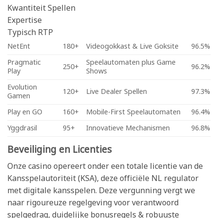
Kwantiteit Spellen
Expertise
Typisch RTP
NetEnt
180+
Videogokkast & Live Goksite
96.5%
Pragmatic
Speelautomaten plus Game
250+
96.2%
Play
Shows
Evolution
120+
Live Dealer Spellen
97.3%
Gamen
Play en GO
160+
Mobile-First Speelautomaten
96.4%
Yggdrasil
95+
Innovatieve Mechanismen
96.8%
Beveiliging en Licenties
Onze casino opereert onder een totale licentie van de
Kansspelautoriteit (KSA), deze officiële NL regulator
met digitale kansspelen. Deze vergunning vergt we
naar rigoureuze regelgeving voor verantwoord
spelgedrag, duidelijke bonusregels & robuuste