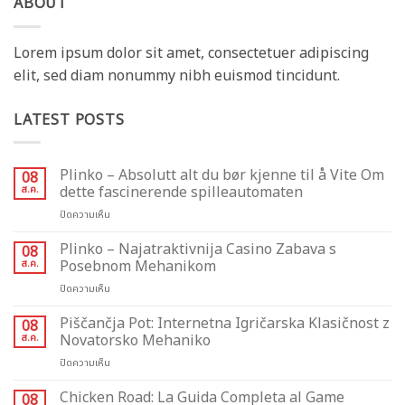
ABOUT
Lorem ipsum dolor sit amet, consectetuer adipiscing
elit, sed diam nonummy nibh euismod tincidunt.
LATEST POSTS
Plinko – Absolutt alt du bør kjenne til å Vite Om
08
ส.ค.
dette fascinerende spilleautomaten
บน
ปิดความเห็น
Plinko
–
Plinko – Najatraktivnija Casino Zabava s
08
Absolutt
ส.ค.
Posebnom Mehanikom
alt
บน
ปิดความเห็น
du
Plinko
bør
–
Piščančja Pot: Internetna Igričarska Klasičnost z
kjenne
08
Najatraktivnija
til
ส.ค.
Novatorsko Mehaniko
Casino
å
บน
ปิดความเห็น
Zabava
Vite
Piščančja
s
Om
Pot:
Chicken Road: La Guida Completa al Game
Posebnom
08
dette