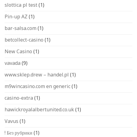
slottica pl test
(1)
Pin-up AZ
(1)
bar-salsa.com
(1)
betcollect-casino
(1)
New Casino
(1)
vavada
(9)
www.sklep.drew – handel.pl
(1)
m9wincasino.com en generic
(1)
casino-extra
(1)
hawickroyalalbertunited.co.uk
(1)
Vavus
(1)
! Без рубрики
(1)