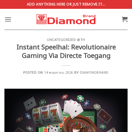
ข้าม
ADD ANYTHING HERE OR JUST REMOVE IT...
ไป
ยัง
เนื้อหา
UNCATEGORIZED @TH
Instant Speelhal: Revolutionaire
Gaming Via Directe Toegang
POSTED ON
14 พฤษภาคม 2026
BY
DIAMONDBRAND