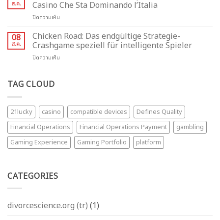
Internetna
Mehanikom
ส.ค.
Casino Che Sta Dominando l’Italia
fascinerende
Igričarska
spilleautomaten
บน
ปิดความเห็น
Klasičnost
Chicken
z
Road:
Chicken Road: Das endgültige Strategie-
Novatorsko
08
La
Mehaniko
ส.ค.
Crashgame speziell für intelligente Spieler
Guida
บน
ปิดความเห็น
Completa
Chicken
al
Road:
Game
Das
TAG CLOUD
Casino
endgültige
Che
Strategie-
Sta
Crashgame
Dominando
21lucky
casino
compatible devices
Defines Quality
speziell
l’Italia
für
Financial Operations
Financial Operations Payment
gambling
intelligente
Spieler
Gaming Experience
Gaming Portfolio
platform
CATEGORIES
divorcescience.org (tr)
(1)