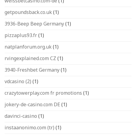
weissbetcasino.com-de
(1)
getpoundsback.co.uk
(1)
3936-Beep Beep Germany
(1)
pizzaplus93.fr
(1)
natplanforum.org.uk
(1)
rvingexplained.com CZ
(1)
3940-Freshbet Germany
(1)
vdcasino (2)
(1)
crazytowerplay.com fr promotions
(1)
jokery-de-casino.com DE
(1)
davinci-casino
(1)
instaanonimo.com (tr)
(1)