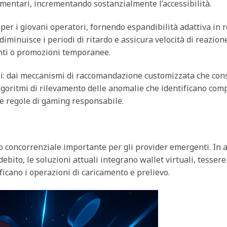
mentari, incrementando sostanzialmente l’accessibilità.
per i giovani operatori, fornendo espandibilità adattiva in r
diminuisce i periodi di ritardo e assicura velocità di reazion
enti o promozioni temporanee.
nali: dai meccanismi di raccomandazione customizzata che con
 algoritmi di rilevamento delle anomalie che identificano co
le regole di gaming responsabile.
o concorrenziale importante per gli provider emergenti. In 
bito, le soluzioni attuali integrano wallet virtuali, tessere
ficano i operazioni di caricamento e prelievo.