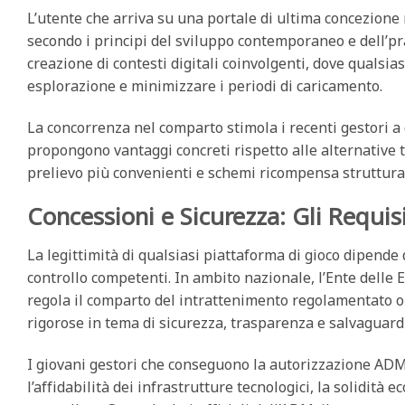
L’utente che arriva su una portale di ultima concezione 
secondo i principi del sviluppo contemporaneo e dell’pra
creazione di contesti digitali coinvolgenti, dove qualsi
esplorazione e minimizzare i periodi di caricamento.
La concorrenza nel comparto stimola i recenti gestori a
propongono vantaggi concreti rispetto alle alternative tra
prelievo più convenienti e schemi ricompensa strutturat
Concessioni e Sicurezza: Gli Requisi
La legittimità di qualsiasi piattaforma di gioco dipende 
controllo competenti. In ambito nazionale, l’Ente delle 
regola il comparto del intrattenimento regolamentato o
rigorose in tema di sicurezza, trasparenza e salvaguardi
I giovani gestori che conseguono la autorizzazione ADM
l’affidabilità dei infrastrutture tecnologici, la solidità