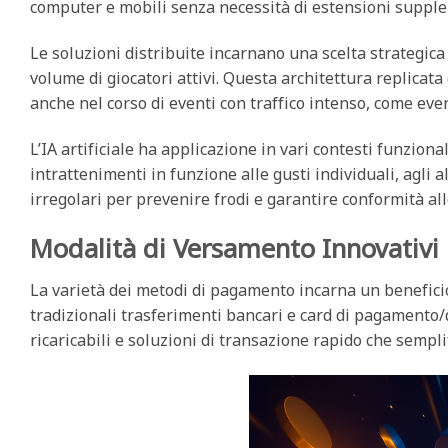
computer e mobili senza necessità di estensioni supple
Le soluzioni distribuite incarnano una scelta strategica 
volume di giocatori attivi. Questa architettura replicata 
anche nel corso di eventi con traffico intenso, come ev
L’IA artificiale ha applicazione in vari contesti funzio
intrattenimenti in funzione alle gusti individuali, agli
irregolari per prevenire frodi e garantire conformità al
Modalità di Versamento Innovativi
La varietà dei metodi di pagamento incarna un benefici
tradizionali trasferimenti bancari e card di pagamento/de
ricaricabili e soluzioni di transazione rapido che sempli