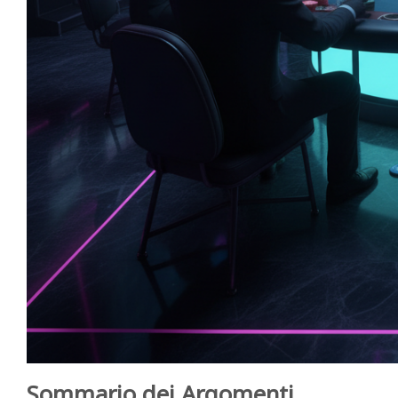
Sommario dei Argomenti