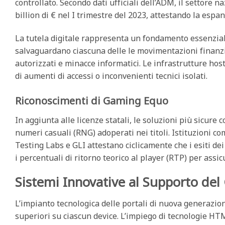
controllato. Secondo dati ufficiali dell’ADM, il settore 
billion di € nel I trimestre del 2023, attestando la espa
La tutela digitale rappresenta un fondamento essenziale
salvaguardano ciascuna delle le movimentazioni finanzia
autorizzati e minacce informatici. Le infrastrutture ho
di aumenti di accessi o inconvenienti tecnici isolati.
Riconoscimenti di Gaming Equo
In aggiunta alle licenze statali, le soluzioni più sicure
numeri casuali (RNG) adoperati nei titoli. Istituzioni
Testing Labs e GLI attestano ciclicamente che i esiti d
i percentuali di ritorno teorico al player (RTP) per assi
Sistemi Innovative al Supporto del
L’impianto tecnologica delle portali di nuova generazi
superiori su ciascun device. L’impiego di tecnologie H