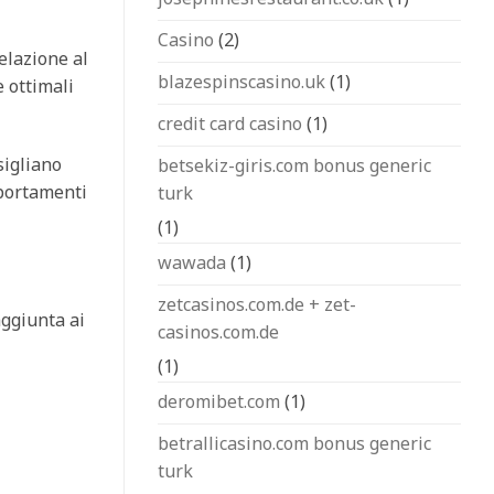
Casino
(2)
elazione al
blazespinscasino.uk
(1)
e ottimali
credit card casino
(1)
sigliano
betsekiz-giris.com bonus generic
mportamenti
turk
(1)
wawada
(1)
zetcasinos.com.de + zet-
aggiunta ai
casinos.com.de
(1)
deromibet.com
(1)
betrallicasino.com bonus generic
turk