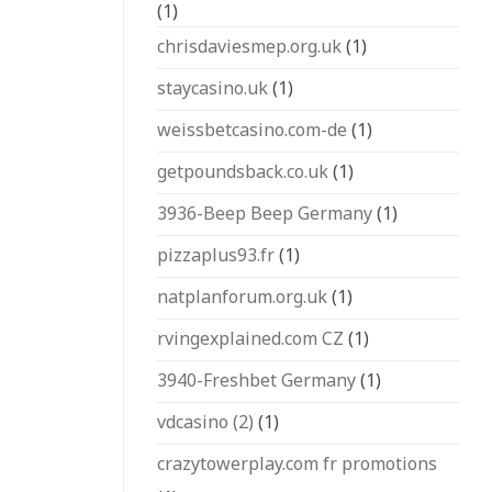
(1)
chrisdaviesmep.org.uk
(1)
staycasino.uk
(1)
weissbetcasino.com-de
(1)
getpoundsback.co.uk
(1)
3936-Beep Beep Germany
(1)
pizzaplus93.fr
(1)
natplanforum.org.uk
(1)
rvingexplained.com CZ
(1)
3940-Freshbet Germany
(1)
vdcasino (2)
(1)
crazytowerplay.com fr promotions