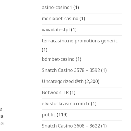
asino-casino1
(1)
monixbet-casino
(1)
vavadatestpl
(1)
terracasino.ne promotions generic
(1)
bdmbet-casino
(1)
Snatch Casino 3578 – 3592
(1)
Uncategorized @th
(2,300)
Betwoon TR
(1)
elvisluckcasino.com fr
(1)
e
public
(119)
ia
ei.
Snatch Casino 3608 – 3622
(1)