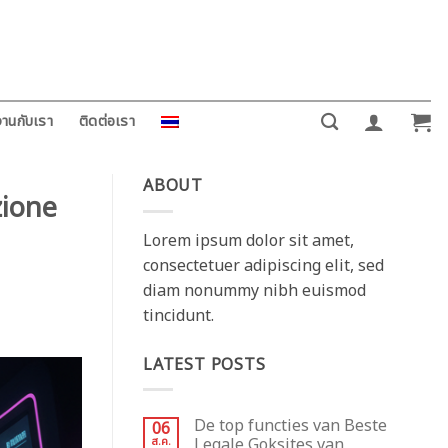
งานกับเรา
ติดต่อเรา
ABOUT
zione
Lorem ipsum dolor sit amet,
consectetuer adipiscing elit, sed
diam nonummy nibh euismod
tincidunt.
LATEST POSTS
De top functies van Beste
06
ส.ค.
Legale Goksites van