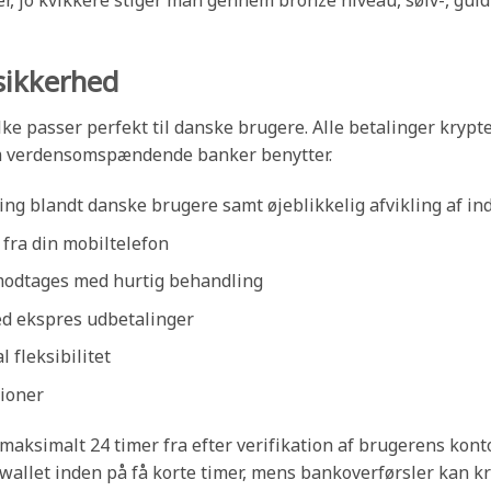
er, jo kvikkere stiger man gennem bronze niveau, sølv-, guld
sikkerhed
lke passer perfekt til danske brugere. Alle betalinger kryp
m verdensomspændende banker benytter.
g blandt danske brugere samt øjeblikkelig afvikling af in
 fra din mobiltelefon
odtages med hurtig behandling
ed ekspres udbetalinger
 fleksibilitet
tioner
simalt 24 timer fra efter verifikation af brugerens konto
-wallet inden på få korte timer, mens bankoverførsler kan k