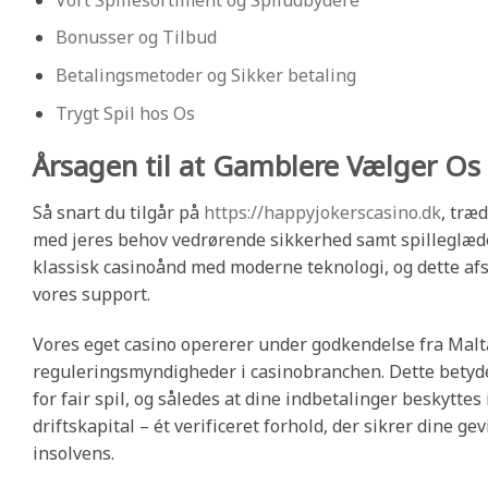
Vort Spillesortiment og Spiludbydere
Bonusser og Tilbud
Betalingsmetoder og Sikker betaling
Trygt Spil hos Os
Årsagen til at Gamblere Vælger Os
Så snart du tilgår på
https://happyjokerscasino.dk
, træ
med jeres behov vedrørende sikkerhed samt spilleglæde 
klassisk casinoånd med moderne teknologi, og dette af
vores support.
Vores eget casino opererer under godkendelse fra Malt
reguleringsmyndigheder i casinobranchen. Dette betyde
for fair spil, og således at dine indbetalinger beskytt
driftskapital – ét verificeret forhold, der sikrer dine g
insolvens.