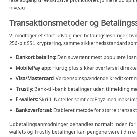
låse adgang til eksklusive promotioner. Jo mere du spill
niveau.
Transaktionsmetoder og Betalings
Vi modtager et stort udvalg med betalingsløsninger, hvi
256-bit SSL kryptering, samme sikkerhedsstandard so
Dankort betaling:
Den suverænt mest populære løsnin
MobilePay app:
Hurtig plus sikker overførsel direkte
Visa/Mastercard:
Verdensomspændende kreditkort m
Trustly:
Bank-til-bank betalinger uden tilmelding m
E-wallets:
Skrill, Neteller samt ecoPayz med maksimal
Bankoverførsel:
Etableret metode for større transak
Udbetalingsanmodninger behandles normalt inden for mak
wallets og Trustly betalinger kan pengene være i din e