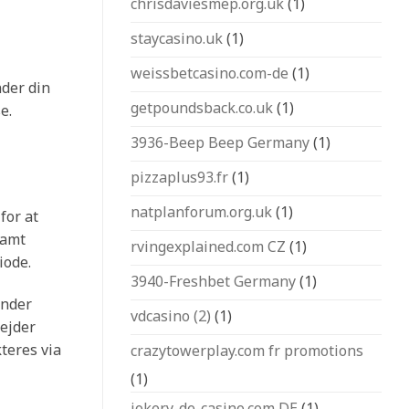
chrisdaviesmep.org.uk
(1)
staycasino.uk
(1)
weissbetcasino.com-de
(1)
der din
getpoundsback.co.uk
(1)
e.
3936-Beep Beep Germany
(1)
pizzaplus93.fr
(1)
natplanforum.org.uk
(1)
for at
samt
rvingexplained.com CZ
(1)
iode.
3940-Freshbet Germany
(1)
Under
vdcasino (2)
(1)
bejder
teres via
crazytowerplay.com fr promotions
(1)