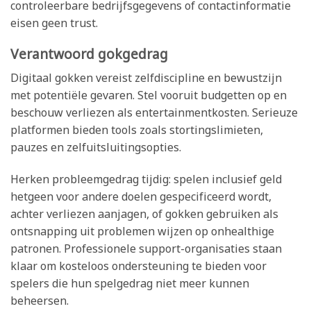
controleerbare bedrijfsgegevens of contactinformatie
eisen geen trust.
Verantwoord gokgedrag
Digitaal gokken vereist zelfdiscipline en bewustzijn
met potentiële gevaren. Stel vooruit budgetten op en
beschouw verliezen als entertainmentkosten. Serieuze
platformen bieden tools zoals stortingslimieten,
pauzes en zelfuitsluitingsopties.
Herken probleemgedrag tijdig: spelen inclusief geld
hetgeen voor andere doelen gespecificeerd wordt,
achter verliezen aanjagen, of gokken gebruiken als
ontsnapping uit problemen wijzen op onhealthige
patronen. Professionele support-organisaties staan
klaar om kosteloos ondersteuning te bieden voor
spelers die hun spelgedrag niet meer kunnen
beheersen.