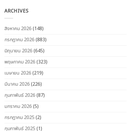
ARCHIVES
สิงหาคม 2026
(148)
กรกฎาคม 2026
(883)
มิถุนายน 2026
(645)
พฤษภาคม 2026
(323)
เมษายน 2026
(219)
มีนาคม 2026
(226)
กุมภาพันธ์ 2026
(87)
มกราคม 2026
(5)
กรกฎาคม 2025
(2)
กุมภาพันธ์ 2025
(1)