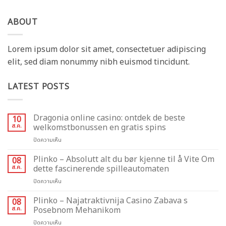
ABOUT
Lorem ipsum dolor sit amet, consectetuer adipiscing
elit, sed diam nonummy nibh euismod tincidunt.
LATEST POSTS
Dragonia online casino: ontdek de beste
10
ส.ค.
welkomstbonussen en gratis spins
บน
ปิดความเห็น
Dragonia
online
Plinko – Absolutt alt du bør kjenne til å Vite Om
08
casino:
ส.ค.
dette fascinerende spilleautomaten
ontdek
บน
ปิดความเห็น
de
Plinko
beste
–
Plinko – Najatraktivnija Casino Zabava s
welkomstbonussen
08
Absolutt
en
ส.ค.
Posebnom Mehanikom
alt
gratis
บน
ปิดความเห็น
du
spins