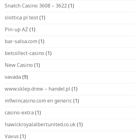
Snatch Casino 3608 – 3622
(1)
slottica pl test
(1)
Pin-up AZ
(1)
bar-salsa.com
(1)
betcollect-casino
(1)
New Casino
(1)
vavada
(9)
www.sklep.drew – handel.pl
(1)
m9wincasino.com en generic
(1)
casino-extra
(1)
hawickroyalalbertunited.co.uk
(1)
Vavus
(1)