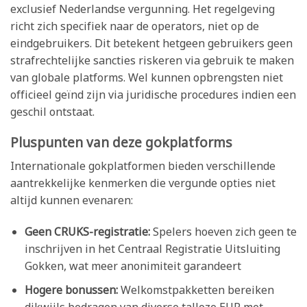
exclusief Nederlandse vergunning. Het regelgeving
richt zich specifiek naar de operators, niet op de
eindgebruikers. Dit betekent hetgeen gebruikers geen
strafrechtelijke sancties riskeren via gebruik te maken
van globale platforms. Wel kunnen opbrengsten niet
officieel geïnd zijn via juridische procedures indien een
geschil ontstaat.
Pluspunten van deze gokplatforms
Internationale gokplatformen bieden verschillende
aantrekkelijke kenmerken die vergunde opties niet
altijd kunnen evenaren:
Geen CRUKS-registratie:
Spelers hoeven zich geen te
inschrijven in het Centraal Registratie Uitsluiting
Gokken, wat meer anonimiteit garandeert
Hogere bonussen:
Welkomstpakketten bereiken