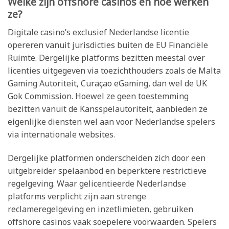
Welke zijn offshore casinos en hoe werken
ze?
Digitale casino’s exclusief Nederlandse licentie
opereren vanuit jurisdicties buiten de EU Financiële
Ruimte. Dergelijke platforms bezitten meestal over
licenties uitgegeven via toezichthouders zoals de Malta
Gaming Autoriteit, Curaçao eGaming, dan wel de UK
Gok Commission. Hoewel ze geen toestemming
bezitten vanuit de Kansspelautoriteit, aanbieden ze
eigenlijke diensten wel aan voor Nederlandse spelers
via internationale websites.
Dergelijke platformen onderscheiden zich door een
uitgebreider spelaanbod en beperktere restrictieve
regelgeving. Waar gelicentieerde Nederlandse
platforms verplicht zijn aan strenge
reclameregelgeving en inzetlimieten, gebruiken
offshore casinos vaak soepelere voorwaarden. Spelers