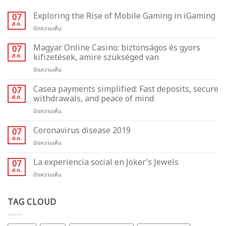
Exploring the Rise of Mobile Gaming in iGaming
07
ส.ค.
บน
ปิดความเห็น
Exploring
the
Magyar Online Casino: biztonságos és gyors
07
Rise
ส.ค.
kifizetések, amire szükséged van
of
บน
ปิดความเห็น
Mobile
Magyar
Gaming
Online
Casea payments simplified: Fast deposits, secure
in
07
Casino:
iGaming
ส.ค.
withdrawals, and peace of mind
biztonságos
บน
ปิดความเห็น
és
Casea
gyors
payments
Coronavirus disease 2019
kifizetések,
07
simplified:
amire
ส.ค.
บน
ปิดความเห็น
Fast
szükséged
Coronavirus
deposits,
van
disease
La experiencia social en Joker’s Jewels
07
secure
2019
ส.ค.
withdrawals,
บน
ปิดความเห็น
and
La
peace
experiencia
of
social
TAG CLOUD
mind
en
Joker’s
Jewels