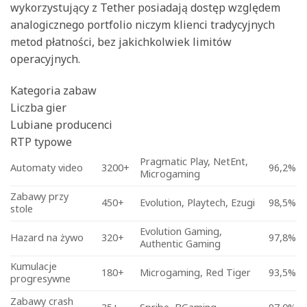
wykorzystujący z Tether posiadają dostęp względem
analogicznego portfolio niczym klienci tradycyjnych
metod płatności, bez jakichkolwiek limitów
operacyjnych.
Kategoria zabaw
Liczba gier
Lubiane producenci
RTP typowe
Pragmatic Play, NetEnt,
Automaty video
3200+
96,2%
Microgaming
Zabawy przy
450+
Evolution, Playtech, Ezugi
98,5%
stole
Evolution Gaming,
Hazard na żywo
320+
97,8%
Authentic Gaming
Kumulacje
180+
Microgaming, Red Tiger
93,5%
progresywne
Zabawy crash