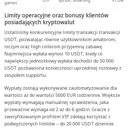
35+
Spribe, BGaming
97,0%
games
Limity operacyjne oraz bonusy klientów
posiadających kryptowalut
Ustaliliśmy konkurencyjne limity transakcji transakcji
USDT, pozwalając równie użytkownikom amatorom,
niczym oraz high rollerom przyjemną zabawę.
Najmniejsza wpłata wynosi 10 USDT, kiedy co
największy jednostkowy wpłata dochodzi do 50 000
USDT pozbawiona konieczności uprzedniej rozmowy z
zespołem supportu.
Wyplaty zostają wykonywane zautomatyzowanie dla
wartości aż do wartości 5000 EUR codziennie. Większe
wyplaty wymagają manualnej sprawdzenia, jaka
przeważnie wymaga od 2 aż do 6 godzin. Gracze z
zweryfikowanym profilem VIP zdołają korzystać z
podwyższonych limitów – do 20 000 USDT dziennie