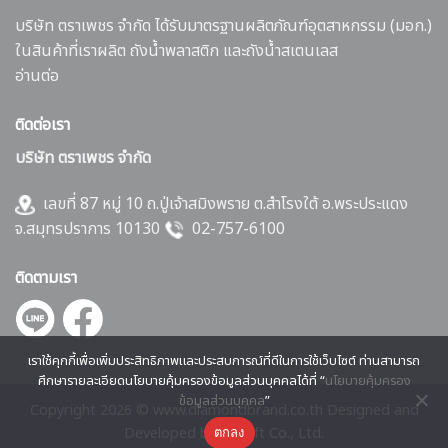
บริษัท ตราเพชร จำกัด ได้รับมาตรฐานผลิตภัณฑ์อุตสาหกรรม (มอก.)
ในสินค้าที่เราผลิต ถังน้ำพลาสติก และถังน้ำสเตนเลส
อ่านต่อ
ติดต่อเรา
บริษัท ตราเพชร จำกัด
เลขที่ 87 หมู่ 10 ถ.ปู่เจ้าสมิงพราย ต.สำโรงใต้ อ.พระประแดง
จ.สมุทรปราการ 10130
02-757-6100
ติดตามเรา
เราใช้คุกกี้เพื่อเพิ่มประสิทธิภาพและประสบการณ์ที่ดีในการใช้เว็บไซต์ ท่านสามารถ
ศึกษารายละเอียดนโยบายคุ้มครองข้อมูลส่วนบุคคลได้ที่ “
นโยบายคุ้มครอง
ข้อมูลส่วนบุคคล
”
Copyright 2026 © www.diamondbrand.co.th Designed and
Developed by
CJ Soft Co., Ltd.
ตกลง