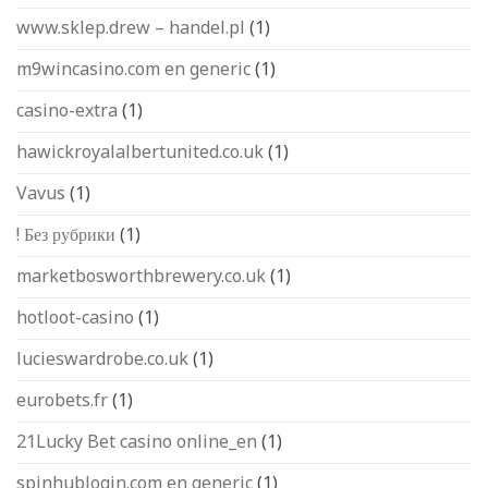
www.sklep.drew – handel.pl
(1)
m9wincasino.com en generic
(1)
casino-extra
(1)
hawickroyalalbertunited.co.uk
(1)
Vavus
(1)
! Без рубрики
(1)
marketbosworthbrewery.co.uk
(1)
hotloot-casino
(1)
lucieswardrobe.co.uk
(1)
eurobets.fr
(1)
21Lucky Bet casino online_en
(1)
spinhublogin.com en generic
(1)