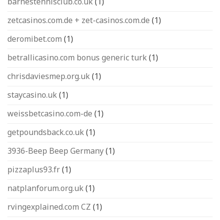
barnestennisclub.co.uk
(1)
zetcasinos.com.de + zet-casinos.com.de
(1)
deromibet.com
(1)
betrallicasino.com bonus generic turk
(1)
chrisdaviesmep.org.uk
(1)
staycasino.uk
(1)
weissbetcasino.com-de
(1)
getpoundsback.co.uk
(1)
3936-Beep Beep Germany
(1)
pizzaplus93.fr
(1)
natplanforum.org.uk
(1)
rvingexplained.com CZ
(1)