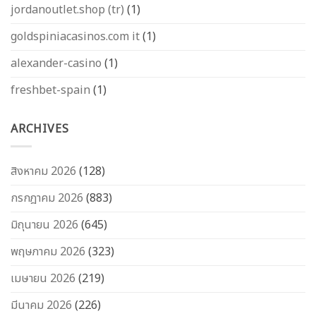
jordanoutlet.shop (tr)
(1)
goldspiniacasinos.com it
(1)
alexander-casino
(1)
freshbet-spain
(1)
ARCHIVES
สิงหาคม 2026
(128)
กรกฎาคม 2026
(883)
มิถุนายน 2026
(645)
พฤษภาคม 2026
(323)
เมษายน 2026
(219)
มีนาคม 2026
(226)