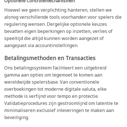
Optionele Controlemechanismen
Hoewel we geen verplichting hanteren, stellen we
alsnog verschillende tools voorhanden voor spelers die
regulering wensen. Dergelijke optionele keuzes
bevatten eigen beperkingen op inzetten, verlies of
speeltijd die altijd kunnen worden aangezet of
aangepast via accountinstellingen.
Betalingsmethoden en Transacties
Ons betalingssysteem faciliteert een uitgebreid
gamma aan opties om tegemoet te komen aan
wereldwijde spelersbase. Van conventionele
overboekingen tot moderne digitale valuta, elke
methode is verfijnd voor tempo en protectie.
Validatieprocedures zijn gestroomlijnd om latentie te
minimaliseren exclusief inleveringen te maken aan
beveiliging.