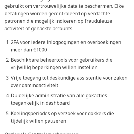
gebruikt om vertrouwelijke data te beschermen. Elke
betalingen worden gecontroleerd op verdachte
patronen die mogelijk indiceren op frauduleuze
activiteit of gehackte accounts.
2FA voor iedere inlogpogingen en overboekingen
meer dan €1000
Beschikbare beheertools voor gebruikers die
vrijwillig beperkingen willen instellen
Vrije toegang tot deskundige assistentie voor zaken
over gamingactiviteit
Duidelijke administratie van alle gokacties
toegankelijk in dashboard
Koelingsperiodes op verzoek voor gokkers die
tijdelijk willen pauzeren