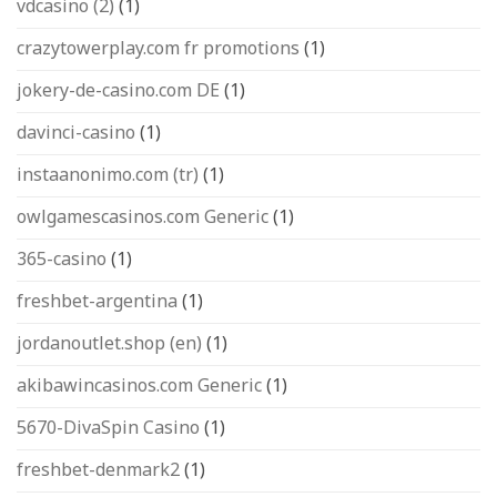
vdcasino (2)
(1)
crazytowerplay.com fr promotions
(1)
jokery-de-casino.com DE
(1)
davinci-casino
(1)
instaanonimo.com (tr)
(1)
owlgamescasinos.com Generic
(1)
365-casino
(1)
freshbet-argentina
(1)
jordanoutlet.shop (en)
(1)
akibawincasinos.com Generic
(1)
5670-DivaSpin Casino
(1)
freshbet-denmark2
(1)