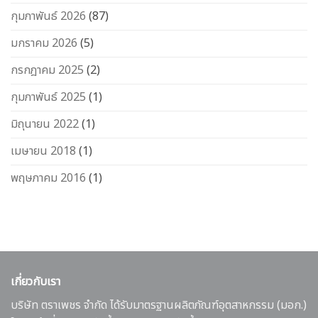
กุมภาพันธ์ 2026
(87)
มกราคม 2026
(5)
กรกฎาคม 2025
(2)
กุมภาพันธ์ 2025
(1)
มิถุนายน 2022
(1)
เมษายน 2018
(1)
พฤษภาคม 2016
(1)
เกี่ยวกับเรา
บริษัท ตราเพชร จำกัด ได้รับมาตรฐานผลิตภัณฑ์อุตสาหกรรม (มอก.)