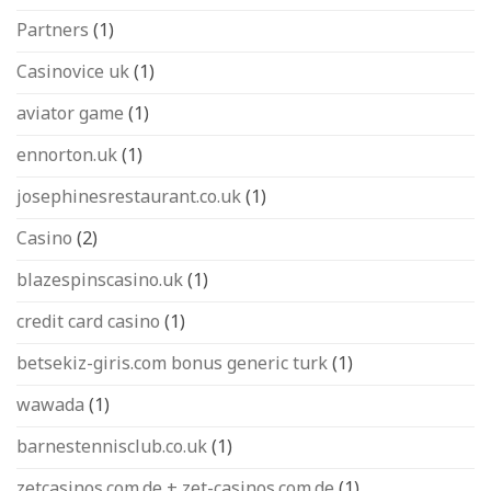
Partners
(1)
Casinovice uk
(1)
aviator game
(1)
ennorton.uk
(1)
josephinesrestaurant.co.uk
(1)
Casino
(2)
blazespinscasino.uk
(1)
credit card casino
(1)
betsekiz-giris.com bonus generic turk
(1)
wawada
(1)
barnestennisclub.co.uk
(1)
zetcasinos.com.de + zet-casinos.com.de
(1)