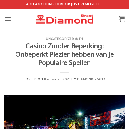
ข้าม
ADD ANYTHING HERE OR JUST REMOVE IT...
ไป
ยัง
เนื้อหา
UNCATEGORIZED @TH
Casino Zonder Beperking:
Onbeperkt Plezier hebben van Je
Populaire Spellen
POSTED ON
8 พฤษภาคม 2026
BY
DIAMONDBRAND