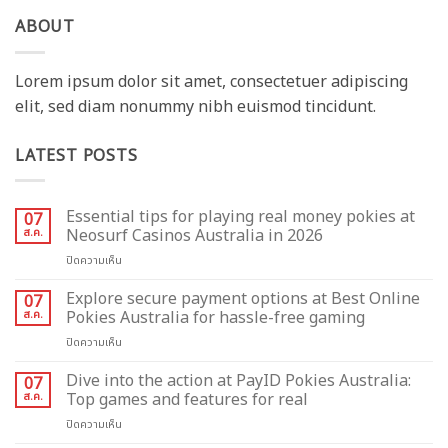
ABOUT
Lorem ipsum dolor sit amet, consectetuer adipiscing
elit, sed diam nonummy nibh euismod tincidunt.
LATEST POSTS
Essential tips for playing real money pokies at
07
ส.ค.
Neosurf Casinos Australia in 2026
บน
ปิดความเห็น
Essential
tips
Explore secure payment options at Best Online
07
for
ส.ค.
Pokies Australia for hassle-free gaming
playing
บน
ปิดความเห็น
real
Explore
money
secure
Dive into the action at PayID Pokies Australia:
pokies
07
payment
at
ส.ค.
Top games and features for real
options
Neosurf
บน
ปิดความเห็น
at
Casinos
Dive
Best
Australia