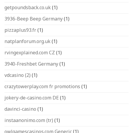
getpoundsback.co.uk
(1)
3936-Beep Beep Germany
(1)
pizzaplus93.fr
(1)
natplanforum.org.uk
(1)
rvingexplained.com CZ
(1)
3940-Freshbet Germany
(1)
vdcasino (2)
(1)
crazytowerplay.com fr promotions
(1)
jokery-de-casino.com DE
(1)
davinci-casino
(1)
instaanonimo.com (tr)
(1)
owlgamescasinos.com Generic
(1)