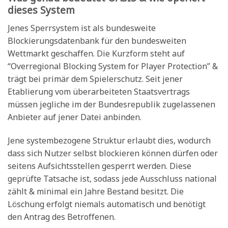
dieses System
Jenes Sperrsystem ist als bundesweite
Blockierungsdatenbank für den bundesweiten
Wettmarkt geschaffen. Die Kurzform steht auf
“Overregional Blocking System for Player Protection” &
trägt bei primär dem Spielerschutz. Seit jener
Etablierung vom überarbeiteten Staatsvertrags
müssen jegliche im der Bundesrepublik zugelassenen
Anbieter auf jener Datei anbinden.
Jene systembezogene Struktur erlaubt dies, wodurch
dass sich Nutzer selbst blockieren können dürfen oder
seitens Aufsichtsstellen gesperrt werden. Diese
geprüfte Tatsache ist, sodass jede Ausschluss national
zählt & minimal ein Jahre Bestand besitzt. Die
Löschung erfolgt niemals automatisch und benötigt
den Antrag des Betroffenen.