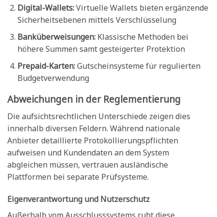
Digital-Wallets:
Virtuelle Wallets bieten ergänzende
Sicherheitsebenen mittels Verschlüsselung
Banküberweisungen:
Klassische Methoden bei
höhere Summen samt gesteigerter Protektion
Prepaid-Karten:
Gutscheinsysteme für regulierten
Budgetverwendung
Abweichungen in der Reglementierung
Die aufsichtsrechtlichen Unterschiede zeigen dies
innerhalb diversen Feldern. Während nationale
Anbieter detaillierte Protokollierungspflichten
aufweisen und Kundendaten an dem System
abgleichen müssen, vertrauen ausländische
Plattformen bei separate Prüfsysteme.
Eigenverantwortung und Nutzerschutz
Außerhalb vom Ausschlusssystems ruht diese