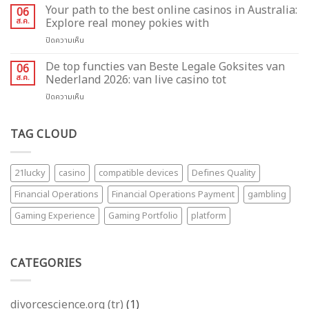
into
Your path to the best online casinos in Australia:
Online
06
in
the
Pokies
ส.ค.
Explore real money pokies with
2026
action
Australia
บน
ปิดความเห็น
at
for
Your
PayID
hassle-
path
De top functies van Beste Legale Goksites van
Pokies
06
free
to
Australia:
ส.ค.
Nederland 2026: van live casino tot
gaming
the
Top
บน
ปิดความเห็น
best
games
De
online
and
top
casinos
features
functies
TAG CLOUD
in
for
van
Australia:
real
Beste
Explore
Legale
real
21lucky
casino
compatible devices
Defines Quality
Goksites
money
van
pokies
Financial Operations
Financial Operations Payment
gambling
Nederland
with
2026:
Gaming Experience
Gaming Portfolio
platform
van
live
casino
tot
CATEGORIES
divorcescience.org (tr)
(1)