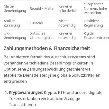
europäische
Malta-
Keinerlei
Republik Malta
Normen, hohe
Genehmigung
erforderlich
Protektion
Antillen-
Nicht
Flexiblere
Curacao
Zulassung
notwendig
Regulierung
UK-
britisches
Keinerlei
Rigide
Genehmigung
Überseegebiet
notwendig
Finanzkontrolle
Zahlungsmethoden & Finanzsicherheit
Bei Anbietern fernab des Ausschlusssystems sind
vorhanden verschiedene Bezahlmöglichkeiten in
Option. Jene Zahlungsabwicklung geschieht via
etablierte Dienstleister, jene globale Schutzkriterien
entsprechen.
Kryptowährungen:
Krypto, ETH und andere digitale
Tokens erlauben vertrauliche & zügige
Transaktionen