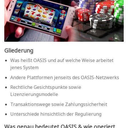
Gliederung
Was heißt OASIS und auf welche Weise arbeitet
jenes System
Andere Plattformen jenseits des OASIS-Netzwerks
Rechtliche Gesichtspunkte sowie
Lizenzierungsmodelle
Transaktionswege sowie Zahlungssicherheit
Unterschiede hinsichtlich der Regulierung
Was genau bedeutet OASIS & wie operiert