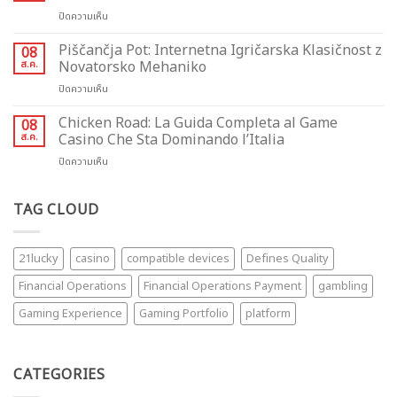
alt
gratis
บน
ปิดความเห็น
du
spins
Plinko
bør
–
Piščančja Pot: Internetna Igričarska Klasičnost z
kjenne
08
Najatraktivnija
til
ส.ค.
Novatorsko Mehaniko
Casino
å
บน
ปิดความเห็น
Zabava
Vite
Piščančja
s
Om
Pot:
Chicken Road: La Guida Completa al Game
Posebnom
08
dette
Internetna
Mehanikom
ส.ค.
Casino Che Sta Dominando l’Italia
fascinerende
Igričarska
spilleautomaten
บน
ปิดความเห็น
Klasičnost
Chicken
z
Road:
Novatorsko
La
TAG CLOUD
Mehaniko
Guida
Completa
al
21lucky
casino
compatible devices
Defines Quality
Game
Casino
Financial Operations
Financial Operations Payment
gambling
Che
Sta
Gaming Experience
Gaming Portfolio
platform
Dominando
l’Italia
CATEGORIES