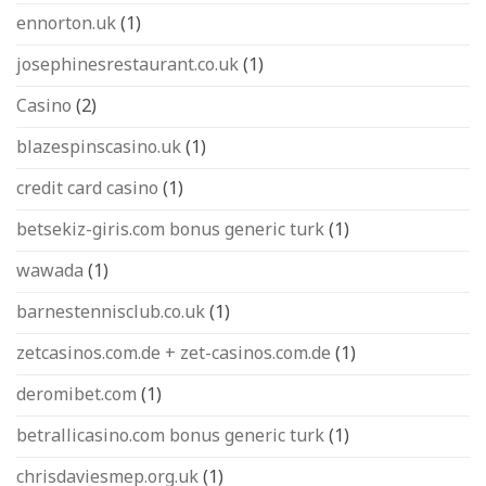
ennorton.uk
(1)
josephinesrestaurant.co.uk
(1)
Casino
(2)
blazespinscasino.uk
(1)
credit card casino
(1)
betsekiz-giris.com bonus generic turk
(1)
wawada
(1)
barnestennisclub.co.uk
(1)
zetcasinos.com.de + zet-casinos.com.de
(1)
deromibet.com
(1)
betrallicasino.com bonus generic turk
(1)
chrisdaviesmep.org.uk
(1)