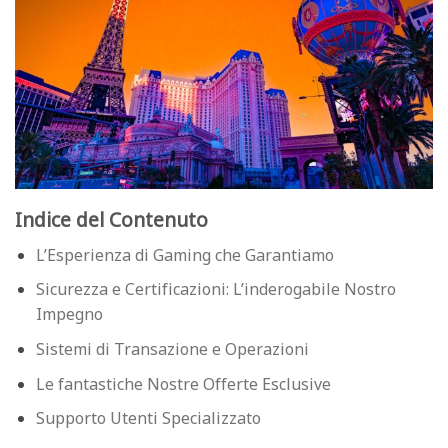
Indice del Contenuto
L’Esperienza di Gaming che Garantiamo
Sicurezza e Certificazioni: L’inderogabile Nostro
Impegno
Sistemi di Transazione e Operazioni
Le fantastiche Nostre Offerte Esclusive
Supporto Utenti Specializzato