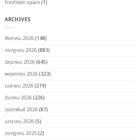
freshbet-spain
(1)
ARCHIVES
สิงหาคม 2026
(148)
กรกฎาคม 2026
(883)
มิถุนายน 2026
(645)
พฤษภาคม 2026
(323)
เมษายน 2026
(219)
มีนาคม 2026
(226)
กุมภาพันธ์ 2026
(87)
มกราคม 2026
(5)
กรกฎาคม 2025
(2)