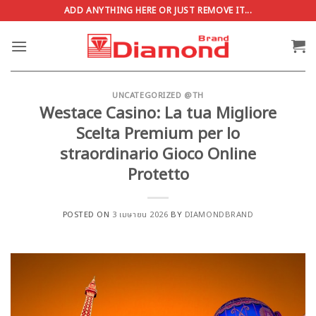
ข้าม
ADD ANYTHING HERE OR JUST REMOVE IT...
ไป
ยัง
เนื้อหา
UNCATEGORIZED @TH
Westace Casino: La tua Migliore
Scelta Premium per lo
straordinario Gioco Online
Protetto
POSTED ON
3 เมษายน 2026
BY
DIAMONDBRAND