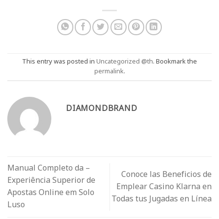
This entry was posted in
Uncategorized @th
. Bookmark the
permalink
.
DIAMONDBRAND
Manual Completo da –
Conoce las Beneficios de
Experiência Superior de
Emplear Casino Klarna en
Apostas Online em Solo
Todas tus Jugadas en Línea
Luso