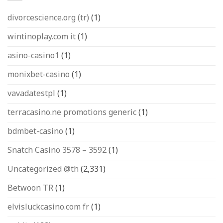
divorcescience.org (tr)
(1)
wintinoplay.com it
(1)
asino-casino1
(1)
monixbet-casino
(1)
vavadatestpl
(1)
terracasino.ne promotions generic
(1)
bdmbet-casino
(1)
Snatch Casino 3578 – 3592
(1)
Uncategorized @th
(2,331)
Betwoon TR
(1)
elvisluckcasino.com fr
(1)