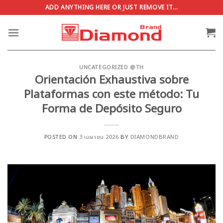
ข้าม
ADD ANYTHING HERE OR JUST REMOVE IT...
ไป
ยัง
เนื้อหา
UNCATEGORIZED @TH
Orientación Exhaustiva sobre
Plataformas con este método: Tu
Forma de Depósito Seguro
POSTED ON
3 เมษายน 2026
BY
DIAMONDBRAND