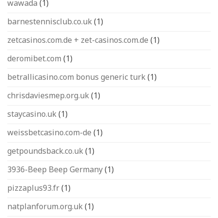
wawada
(1)
barnestennisclub.co.uk
(1)
zetcasinos.com.de + zet-casinos.com.de
(1)
deromibet.com
(1)
betrallicasino.com bonus generic turk
(1)
chrisdaviesmep.org.uk
(1)
staycasino.uk
(1)
weissbetcasino.com-de
(1)
getpoundsback.co.uk
(1)
3936-Beep Beep Germany
(1)
pizzaplus93.fr
(1)
natplanforum.org.uk
(1)