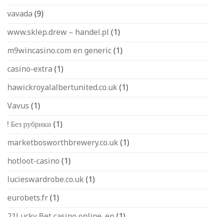
vavada
(9)
www.sklep.drew – handel.pl
(1)
m9wincasino.com en generic
(1)
casino-extra
(1)
hawickroyalalbertunited.co.uk
(1)
Vavus
(1)
! Без рубрики
(1)
marketbosworthbrewery.co.uk
(1)
hotloot-casino
(1)
lucieswardrobe.co.uk
(1)
eurobets.fr
(1)
21Lucky Bet casino online_en
(1)