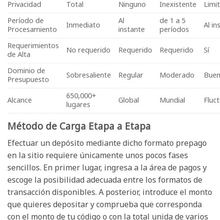
Privacidad
Total
Ninguno
Inexistente
Limi
Período de
Al
de 1 a 5
Inmediato
Al in
Procesamiento
instante
períodos
Requerimientos
No requerido
Requerido
Requerido
Sí
de Alta
Dominio de
Sobresaliente
Regular
Moderado
Bue
Presupuesto
650,000+
Alcance
Global
Mundial
Fluc
lugares
Método de Carga Etapa a Etapa
Efectuar un depósito mediante dicho formato prepago
en la sitio requiere únicamente unos pocos fases
sencillos. En primer lugar, ingresa a la área de pagos y
escoge la posibilidad adecuada entre los formatos de
transacción disponibles. A posterior, introduce el monto
que quieres depositar y comprueba que corresponda
con el monto de tu código o con la total unida de varios