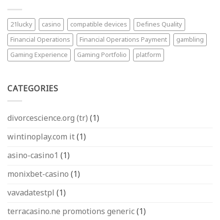
endgültige
Che
Strategie-
Sta
Crashgame
Dominando
21lucky
casino
compatible devices
Defines Quality
speziell
l’Italia
für
Financial Operations
Financial Operations Payment
gambling
intelligente
Spieler
Gaming Experience
Gaming Portfolio
platform
CATEGORIES
divorcescience.org (tr)
(1)
wintinoplay.com it
(1)
asino-casino1
(1)
monixbet-casino
(1)
vavadatestpl
(1)
terracasino.ne promotions generic
(1)