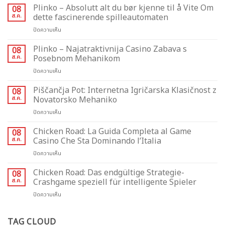
Plinko – Absolutt alt du bør kjenne til å Vite Om
08
ส.ค.
dette fascinerende spilleautomaten
บน
ปิดความเห็น
Plinko
–
Plinko – Najatraktivnija Casino Zabava s
08
Absolutt
ส.ค.
Posebnom Mehanikom
alt
บน
ปิดความเห็น
du
Plinko
bør
–
Piščančja Pot: Internetna Igričarska Klasičnost z
kjenne
08
Najatraktivnija
til
ส.ค.
Novatorsko Mehaniko
Casino
å
บน
ปิดความเห็น
Zabava
Vite
Piščančja
s
Om
Pot:
Chicken Road: La Guida Completa al Game
Posebnom
08
dette
Internetna
Mehanikom
ส.ค.
Casino Che Sta Dominando l’Italia
fascinerende
Igričarska
spilleautomaten
บน
ปิดความเห็น
Klasičnost
Chicken
z
Road:
Chicken Road: Das endgültige Strategie-
Novatorsko
08
La
Mehaniko
ส.ค.
Crashgame speziell für intelligente Spieler
Guida
บน
ปิดความเห็น
Completa
Chicken
al
Road:
Game
Das
TAG CLOUD
Casino