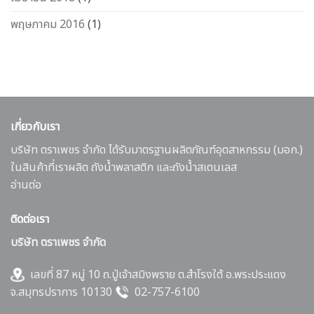
พฤษภาคม 2016
(1)
เกี่ยวกับเรา
บริษัท ตราเพชร จำกัด ได้รับมาตรฐานผลิตภัณฑ์อุตสาหกรรม (มอก.)
ในสินค้าที่เราผลิต ถังน้ำพลาสติก และถังน้ำสเตนเลส
อ่านต่อ
ติดต่อเรา
บริษัท ตราเพชร จำกัด
เลขที่ 87 หมู่ 10 ถ.ปู่เจ้าสมิงพราย ต.สำโรงใต้ อ.พระประแดง
จ.สมุทรปราการ 10130
02-757-6100