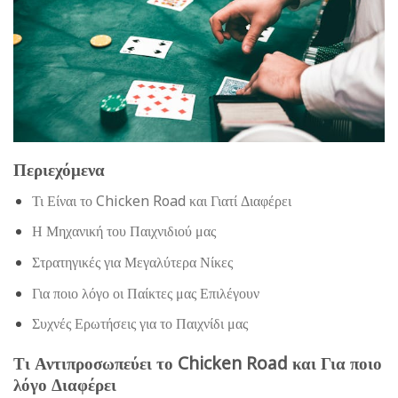
Περιεχόμενα
Τι Είναι το Chicken Road και Γιατί Διαφέρει
Η Μηχανική του Παιχνιδιού μας
Στρατηγικές για Μεγαλύτερα Νίκες
Για ποιο λόγο οι Παίκτες μας Επιλέγουν
Συχνές Ερωτήσεις για το Παιχνίδι μας
Τι Αντιπροσωπεύει το Chicken Road και Για ποιο
λόγο Διαφέρει