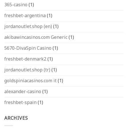
365-casino
(1)
freshbet-argentina
(1)
jordanoutlet.shop (en)
(1)
akibawincasinos.com Generic
(1)
5670-DivaSpin Casino
(1)
freshbet-denmark2
(1)
jordanoutlet.shop (tr)
(1)
goldspiniacasinos.com it
(1)
alexander-casino
(1)
freshbet-spain
(1)
ARCHIVES