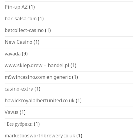
Pin-up AZ
(1)
bar-salsa.com
(1)
betcollect-casino
(1)
New Casino
(1)
vavada
(9)
www.sklep.drew – handel.pl
(1)
m9wincasino.com en generic
(1)
casino-extra
(1)
hawickroyalalbertunited.co.uk
(1)
Vavus
(1)
! Без рубрики
(1)
marketbosworthbrewery.co.uk
(1)