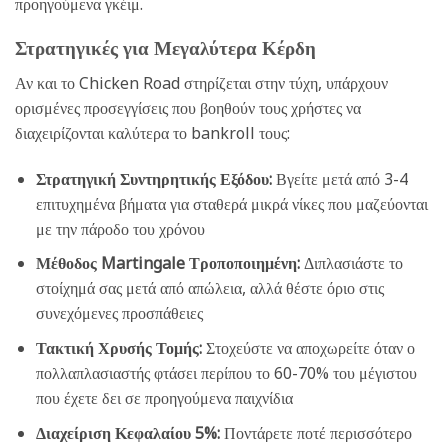
προηγούμενα γκέιμ.
Στρατηγικές για Μεγαλύτερα Κέρδη
Αν και το Chicken Road στηρίζεται στην τύχη, υπάρχουν
ορισμένες προσεγγίσεις που βοηθούν τους χρήστες να
διαχειρίζονται καλύτερα το bankroll τους:
Στρατηγική Συντηρητικής Εξόδου:
Βγείτε μετά από 3-4
επιτυχημένα βήματα για σταθερά μικρά νίκες που μαζεύονται
με την πάροδο του χρόνου
Μέθοδος Martingale Τροποποιημένη:
Διπλασιάστε το
στοίχημά σας μετά από απώλεια, αλλά θέστε όριο στις
συνεχόμενες προσπάθειες
Τακτική Χρυσής Τομής:
Στοχεύστε να αποχωρείτε όταν ο
πολλαπλασιαστής φτάσει περίπου το 60-70% του μέγιστου
που έχετε δει σε προηγούμενα παιχνίδια
Διαχείριση Κεφαλαίου 5%:
Ποντάρετε ποτέ περισσότερο