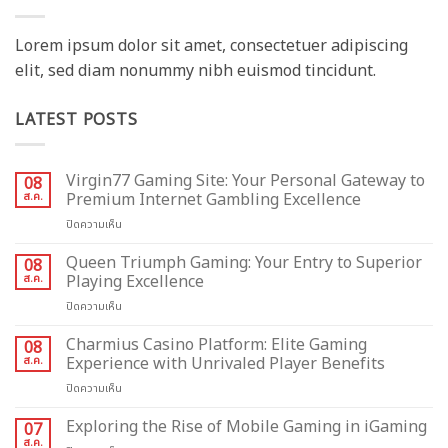
Lorem ipsum dolor sit amet, consectetuer adipiscing
elit, sed diam nonummy nibh euismod tincidunt.
LATEST POSTS
Virgin77 Gaming Site: Your Personal Gateway to
08
ส.ค.
Premium Internet Gambling Excellence
บน
ปิดความเห็น
Virgin77
Gaming
Queen Triumph Gaming: Your Entry to Superior
08
Site:
ส.ค.
Playing Excellence
Your
บน
ปิดความเห็น
Personal
Queen
Gateway
Triumph
Charmius Casino Platform: Elite Gaming
to
08
Gaming:
Premium
ส.ค.
Experience with Unrivaled Player Benefits
Your
Internet
บน
ปิดความเห็น
Entry
Gambling
Charmius
to
Excellence
Casino
Exploring the Rise of Mobile Gaming in iGaming
Superior
07
Platform:
Playing
ส.ค.