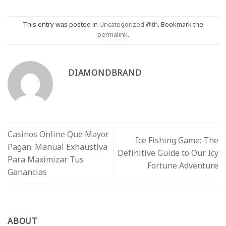
This entry was posted in
Uncategorized @th
. Bookmark the
permalink
.
DIAMONDBRAND
Casinos Online Que Mayor
Ice Fishing Game: The
Pagan: Manual Exhaustiva
Definitive Guide to Our Icy
Para Maximizar Tus
Fortune Adventure
Ganancias
ABOUT