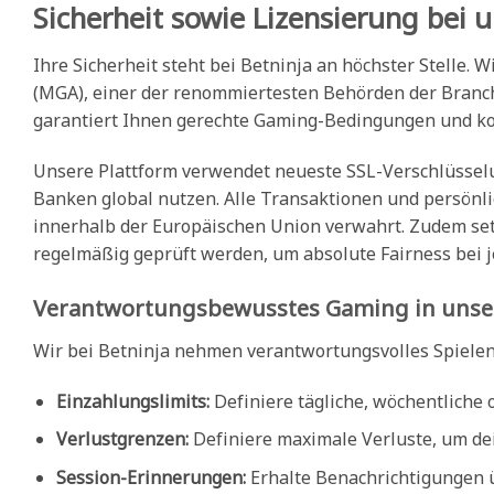
Sicherheit sowie Lizensierung bei 
Ihre Sicherheit steht bei Betninja an höchster Stelle. 
(MGA), einer der renommiertesten Behörden der Branch
garantiert Ihnen gerechte Gaming-Bedingungen und ko
Unsere Plattform verwendet neueste SSL-Verschlüsselun
Banken global nutzen. Alle Transaktionen und persönl
innerhalb der Europäischen Union verwahrt. Zudem set
regelmäßig geprüft werden, um absolute Fairness bei j
Verantwortungsbewusstes Gaming in unse
Wir bei Betninja nehmen verantwortungsvolles Spielen
Einzahlungslimits:
Definiere tägliche, wöchentliche 
Verlustgrenzen:
Definiere maximale Verluste, um de
Session-Erinnerungen:
Erhalte Benachrichtigungen ü