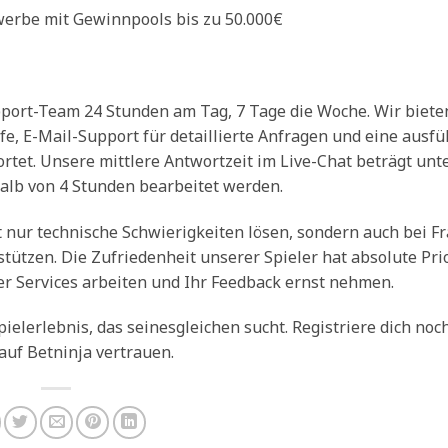
erbe mit Gewinnpools bis zu 50.000€
pport-Team 24 Stunden am Tag, 7 Tage die Woche. Wir biete
fe, E-Mail-Support für detaillierte Anfragen und eine ausfü
rtet. Unsere mittlere Antwortzeit im Live-Chat beträgt unt
alb von 4 Stunden bearbeitet werden.
 nur technische Schwierigkeiten lösen, sondern auch bei F
ützen. Die Zufriedenheit unserer Spieler hat absolute Prio
r Services arbeiten und Ihr Feedback ernst nehmen.
pielerlebnis, das seinesgleichen sucht. Registriere dich noc
uf Betninja vertrauen.