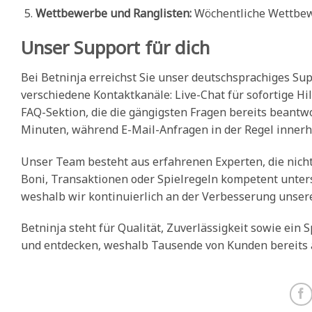
Wettbewerbe und Ranglisten:
Wöchentliche Wettbew
Unser Support für dich
Bei Betninja erreichst Sie unser deutschsprachiges Su
verschiedene Kontaktkanäle: Live-Chat für sofortige Hil
FAQ-Sektion, die die gängigsten Fragen bereits beantwo
Minuten, während E-Mail-Anfragen in der Regel innerh
Unser Team besteht aus erfahrenen Experten, die nicht
Boni, Transaktionen oder Spielregeln kompetent unterst
weshalb wir kontinuierlich an der Verbesserung unsere
Betninja steht für Qualität, Zuverlässigkeit sowie ein S
und entdecken, weshalb Tausende von Kunden bereits a