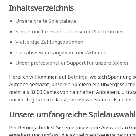
Inhaltsverzeichnis
Unsere breite Spielpalette
Schutz und Lizenzen auf unserer Plattform uns
Vielseitige Zahlungsoptionen
Lukrative Bonusangebote und Aktionen
Unser professioneller Support für unsere Spieler
Herzlich willkommen auf
Betninja
, wo sich Spannung s
Aufgabe gemacht, unseren Spielern ein unvergessliches
mehr als 3.000 Games von namhaften Anbietern, ultra
um die Tag für dich da ist, setzen wir Standards in der
Unsere umfangreiche Spielauswahl
Bei Betninja findest Sie eine imposante Auswahl an Gam
erweitert und umfasst die aktuellsten Neuerscheinunge