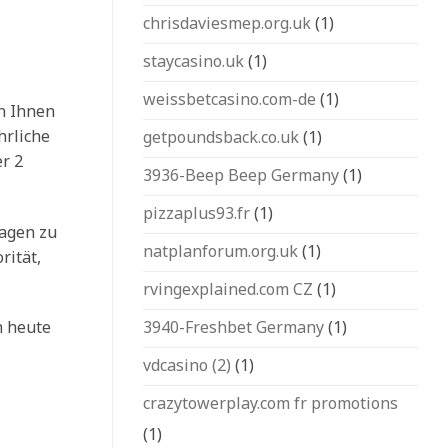
chrisdaviesmep.org.uk
(1)
staycasino.uk
(1)
weissbetcasino.com-de
(1)
n Ihnen
hrliche
getpoundsback.co.uk
(1)
er 2
3936-Beep Beep Germany
(1)
pizzaplus93.fr
(1)
ragen zu
natplanforum.org.uk
(1)
rität,
rvingexplained.com CZ
(1)
3940-Freshbet Germany
(1)
h heute
vdcasino (2)
(1)
crazytowerplay.com fr promotions
(1)