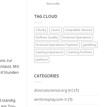
บน
ปิดความเห็น
Bestemming
Ο
voor
Ολοκληρωμένος
Premium
Οδηγός
TAG CLOUD
Online
για
Vermaak
το
Ηλεκτρονικό
21lucky
casino
compatible devices
Καζίνο:
Όλα
Defines Quality
Financial Operations
Αυτά
που
Financial Operations Payment
gambling
Χρειάζεται
Gaming Experience
Gaming Portfolio
να
Γνωρίσετε
platform
uns zur
nlässt. Mit
24 Stunden
CATEGORIES
divorcescience.org (tr)
(1)
wintinoplay.com it
(1)
d ständig
 mit Top-