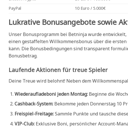
PayPal
10 Euro / 5.000€
Lukrative Bonusangebote sowie Ak
Unser Bonusprogramm bei Betninja wurde entwickelt, u
einen gestaffelten Willkommensbonus über die ersten d
kann. Die Bonusbedingungen sind transparent formuli
Bonusbetrag.
Laufende Aktionen für treue Spieler
Deine Treue wird belohnt! Neben dem Willkommenspake
Wiederaufladeboni jeden Montag:
Beginne die Woch
Cashback-System:
Bekomme jeden Donnerstag 10 Pro
Freispiel-Freitage:
Sammle Punkte und tausche diese 
VIP-Club:
Exklusive Boni, persönlicher Account-Ma