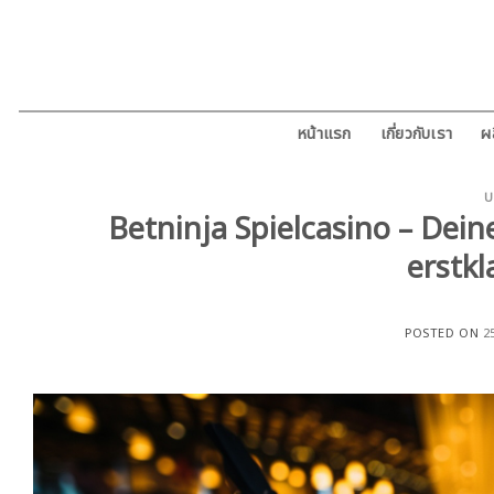
ข้าม
ไป
ยัง
เนื้อหา
หน้าแรก
เกี่ยวกับเรา
ผ
U
Betninja Spielcasino – Dein
erstk
POSTED ON
2