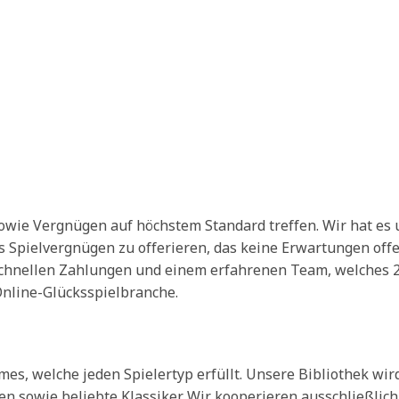
owie Vergnügen auf höchstem Standard treffen. Wir hat es 
 Spielvergnügen zu offerieren, das keine Erwartungen offe
schnellen Zahlungen und einem erfahrenen Team, welches 
 Online-Glücksspielbranche.
es, welche jeden Spielertyp erfüllt. Unsere Bibliothek wir
n sowie beliebte Klassiker. Wir kooperieren ausschließlich