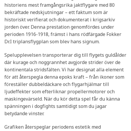
historiens mest framgångsrika jaktflygare med 80
bekräftade nedskjutningar – ett faktum som är
historiskt verifierat och dokumenterat i krigsarkiv
jorden över. Denna prestation genomfördes under
perioden 1916-1918, främst i hans rödfärgade Fokker
Dr.I triplansflygplan som blev hans signum.
Spelupplevelsen transporterar dig till flygets guldålder
där kurage och noggrannhet avgjorde strider över de
kontinentala stridsfälten. Vi har designat alla element
för att återspegla denna epoks kraft – från ikoner som
föreställer dubbeldäckare och flygarhjälmar till
ljudeffekter som efterliknar propellermotorer och
maskingevärseld. När du kör detta spel får du känna
spänningen i dogfights samtidigt som du jagar
betydande vinster.
Grafiken återspeglar periodens estetik med