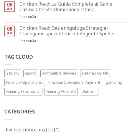
Pot:
Chicken Road: La Guida Completa al Game
Posebnom
08
dette
Internetna
Mehanikom
ส.ค.
Casino Che Sta Dominando l’Italia
fascinerende
Igričarska
spilleautomaten
บน
ปิดความเห็น
Klasičnost
Chicken
z
Road:
Chicken Road: Das endgültige Strategie-
Novatorsko
08
La
Mehaniko
ส.ค.
Crashgame speziell für intelligente Spieler
Guida
บน
ปิดความเห็น
Completa
Chicken
al
Road:
Game
Das
TAG CLOUD
Casino
endgültige
Che
Strategie-
Sta
Crashgame
Dominando
21lucky
casino
compatible devices
Defines Quality
speziell
l’Italia
für
Financial Operations
Financial Operations Payment
gambling
intelligente
Spieler
Gaming Experience
Gaming Portfolio
platform
CATEGORIES
divorcescience.org (tr)
(1)