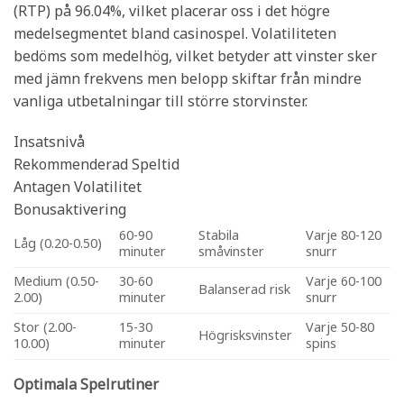
(RTP) på 96.04%, vilket placerar oss i det högre
medelsegmentet bland casinospel. Volatiliteten
bedöms som medelhög, vilket betyder att vinster sker
med jämn frekvens men belopp skiftar från mindre
vanliga utbetalningar till större storvinster.
Insatsnivå
Rekommenderad Speltid
Antagen Volatilitet
Bonusaktivering
60-90
Stabila
Varje 80-120
Låg (0.20-0.50)
minuter
småvinster
snurr
Medium (0.50-
30-60
Varje 60-100
Balanserad risk
2.00)
minuter
snurr
Stor (2.00-
15-30
Varje 50-80
Högrisksvinster
10.00)
minuter
spins
Optimala Spelrutiner