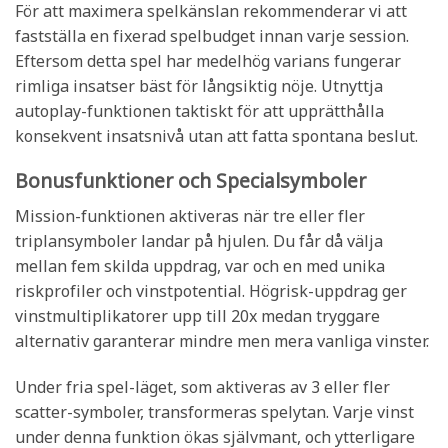
För att maximera spelkänslan rekommenderar vi att
fastställa en fixerad spelbudget innan varje session.
Eftersom detta spel har medelhög varians fungerar
rimliga insatser bäst för långsiktig nöje. Utnyttja
autoplay-funktionen taktiskt för att upprätthålla
konsekvent insatsnivå utan att fatta spontana beslut.
Bonusfunktioner och Specialsymboler
Mission-funktionen aktiveras när tre eller fler
triplansymboler landar på hjulen. Du får då välja
mellan fem skilda uppdrag, var och en med unika
riskprofiler och vinstpotential. Högrisk-uppdrag ger
vinstmultiplikatorer upp till 20x medan tryggare
alternativ garanterar mindre men mera vanliga vinster.
Under fria spel-läget, som aktiveras av 3 eller fler
scatter-symboler, transformeras spelytan. Varje vinst
under denna funktion ökas självmant, och ytterligare