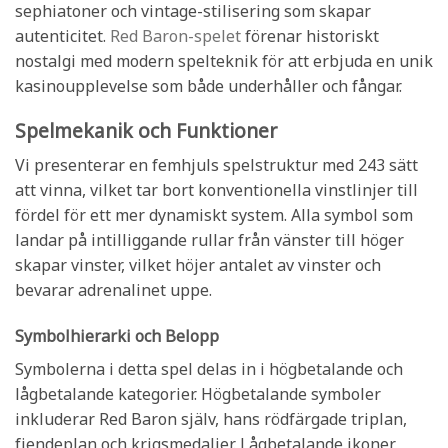
sephiatoner och vintage-stilisering som skapar
autenticitet.
Red Baron-spelet
förenar historiskt
nostalgi med modern spelteknik för att erbjuda en unik
kasinoupplevelse som både underhåller och fångar.
Spelmekanik och Funktioner
Vi presenterar en femhjuls spelstruktur med 243 sätt
att vinna, vilket tar bort konventionella vinstlinjer till
fördel för ett mer dynamiskt system. Alla symbol som
landar på intilliggande rullar från vänster till höger
skapar vinster, vilket höjer antalet av vinster och
bevarar adrenalinet uppe.
Symbolhierarki och Belopp
Symbolerna i detta spel delas in i högbetalande och
lågbetalande kategorier. Högbetalande symboler
inkluderar Red Baron själv, hans rödfärgade triplan,
fiendeplan och krigsmedaljer. Lågbetalande ikoner