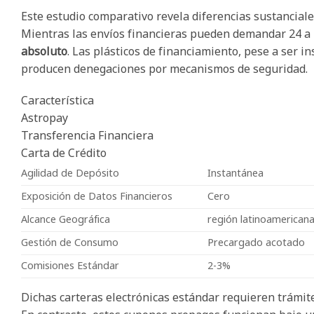
Este estudio comparativo revela diferencias sustanciale
Mientras las envíos financieras pueden demandar 24 a 7
absoluto
. Las plásticos de financiamiento, pese a ser
producen denegaciones por mecanismos de seguridad.
Característica
Astropay
Transferencia Financiera
Carta de Crédito
Agilidad de Depósito
Instantánea
Exposición de Datos Financieros
Cero
Alcance Geográfica
región latinoamericana
Gestión de Consumo
Precargado acotado
Comisiones Estándar
2-3%
Dichas carteras electrónicas estándar requieren trámite