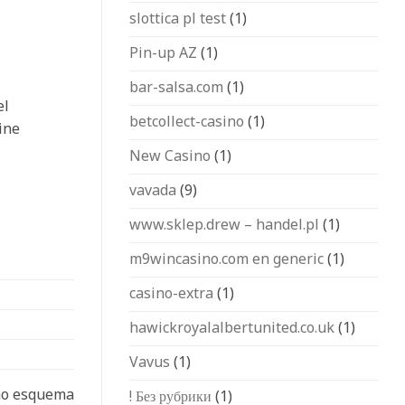
slottica pl test
(1)
Pin-up AZ
(1)
bar-salsa.com
(1)
el
betcollect-casino
(1)
ine
New Casino
(1)
vavada
(9)
www.sklep.drew – handel.pl
(1)
m9wincasino.com en generic
(1)
casino-extra
(1)
hawickroyalalbertunited.co.uk
(1)
Vavus
(1)
cho esquema
! Без рубрики
(1)