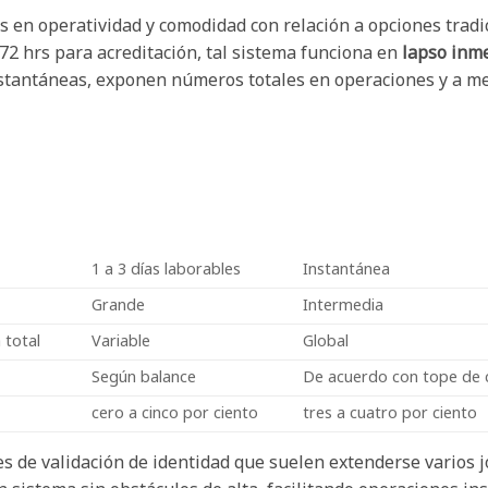
s en operatividad y comodidad con relación a opciones tradi
2 hrs para acreditación, tal sistema funciona en
lapso inm
 instantáneas, exponen números totales en operaciones y a 
1 a 3 días laborables
Instantánea
Grande
Intermedia
 total
Variable
Global
Según balance
De acuerdo con tope de 
cero a cinco por ciento
tres a cuatro por ciento
s de validación de identidad que suelen extenderse varios 