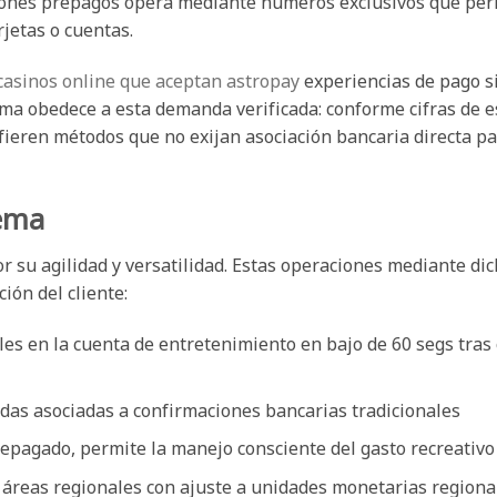
pones prepagos opera mediante números exclusivos que pe
rjetas o cuentas.
casinos online que aceptan astropay
experiencias de pago s
ma obedece a esta demanda verificada: conforme cifras de es
fieren métodos que no exijan asociación bancaria directa p
tema
r su agilidad y versatilidad. Estas operaciones mediante di
ión del cliente:
es en la cuenta de entretenimiento en bajo de 60 segs tras
das asociadas a confirmaciones bancarias tradicionales
repagado, permite la manejo consciente del gasto recreativo
áreas regionales con ajuste a unidades monetarias regiona