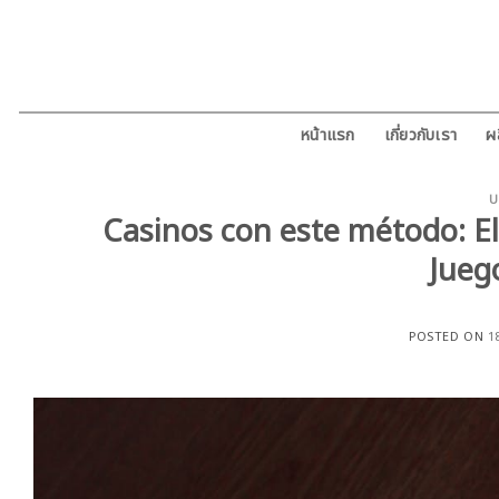
ข้าม
ไป
ยัง
เนื้อหา
หน้าแรก
เกี่ยวกับเรา
ผ
U
Casinos con este método: E
Jueg
POSTED ON
1