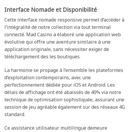
Interface Nomade et Disponibilité
Cette interface nomade responsive permet d’accéder à
l’intégralité de notre collection via tout terminal
connecté. Mad Casino a élaboré une application web
évolutive qui offre une aventure similaire à une
application originale, sans nécessiter exiger de
téléchargement des les boutiques.
La harmonie se propage à l’ensemble les plateformes
d’exploitation contemporains, avec une
perfectionnement dédiée pour iOS et Android. Les
délais de affichage ont été abaissés de 40% via notre
technique de optimisation sophistiquée, assurant une
session de jeu agréable également sur des réseaux 4G
standard.
Ce assistance utilisateur multilingue demeure