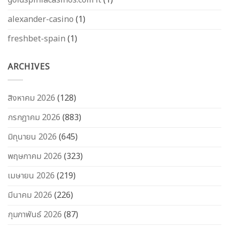
goldspiniacasinos.com it
(1)
alexander-casino
(1)
freshbet-spain
(1)
ARCHIVES
สิงหาคม 2026
(128)
กรกฎาคม 2026
(883)
มิถุนายน 2026
(645)
พฤษภาคม 2026
(323)
เมษายน 2026
(219)
มีนาคม 2026
(226)
กุมภาพันธ์ 2026
(87)