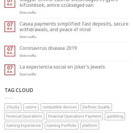
07
Rise
ส.ค.
kifizetések, amire szükséged van
of
บน
ปิดความเห็น
Mobile
Magyar
Gaming
Online
Casea payments simplified: Fast deposits, secure
in
07
Casino:
iGaming
ส.ค.
withdrawals, and peace of mind
biztonságos
บน
ปิดความเห็น
és
Casea
gyors
payments
Coronavirus disease 2019
kifizetések,
07
simplified:
amire
ส.ค.
บน
ปิดความเห็น
Fast
szükséged
Coronavirus
deposits,
van
disease
La experiencia social en Joker’s Jewels
07
secure
2019
ส.ค.
withdrawals,
บน
ปิดความเห็น
and
La
peace
experiencia
of
social
TAG CLOUD
mind
en
Joker’s
Jewels
21lucky
casino
compatible devices
Defines Quality
Financial Operations
Financial Operations Payment
gambling
Gaming Experience
Gaming Portfolio
platform