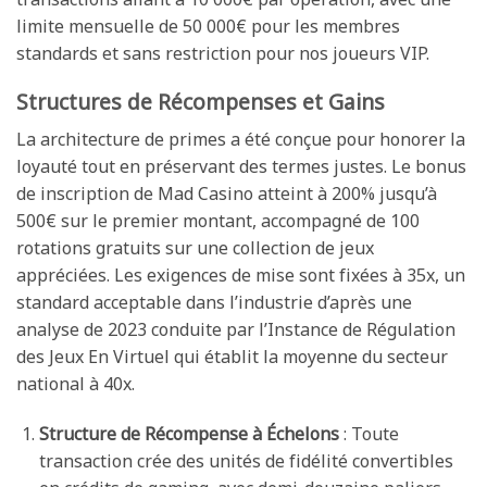
limite mensuelle de 50 000€ pour les membres
standards et sans restriction pour nos joueurs VIP.
Structures de Récompenses et Gains
La architecture de primes a été conçue pour honorer la
loyauté tout en préservant des termes justes. Le bonus
de inscription de Mad Casino atteint à 200% jusqu’à
500€ sur le premier montant, accompagné de 100
rotations gratuits sur une collection de jeux
appréciées. Les exigences de mise sont fixées à 35x, un
standard acceptable dans l’industrie d’après une
analyse de 2023 conduite par l’Instance de Régulation
des Jeux En Virtuel qui établit la moyenne du secteur
national à 40x.
Structure de Récompense à Échelons
: Toute
transaction crée des unités de fidélité convertibles