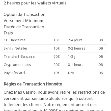
2 heures pour les wallets virtuels.
Option de Transaction
Versement Minimum
Durée de Transaction
Frais
CB Bancaires
10€
2-4 jours
0%
Skrill / Neteller
10€
0-2 heures
0%
Transfert Bancaire
50€
1-3 j
0%
Cryptomonnaies
20€
0-1 heure
0%
PaySafeCard
10€
N/A
0%
Règles de Transaction Honnête
Chez Mad Casino, nous avons retiré les restrictions de
versement par semaine aléatoires qui frustrent
tellement les clients. Notre règlement permet des
transactions allant à 10 000€ par opération, avec une