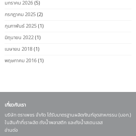
มกราคม 2026
(5)
กรกฎาคม 2025
(2)
กุมภาพันธ์ 2025
(1)
มิถุนายน 2022
(1)
เมษายน 2018
(1)
พฤษภาคม 2016
(1)
เกี่ยวกับเรา
บริษัท ตราเพชร จำกัด ได้รับมาตรฐานผลิตภัณฑ์อุตสาหกรรม (มอก.)
ในสินค้าที่เราผลิต ถังน้ำพลาสติก และถังน้ำสเตนเลส
อ่านต่อ