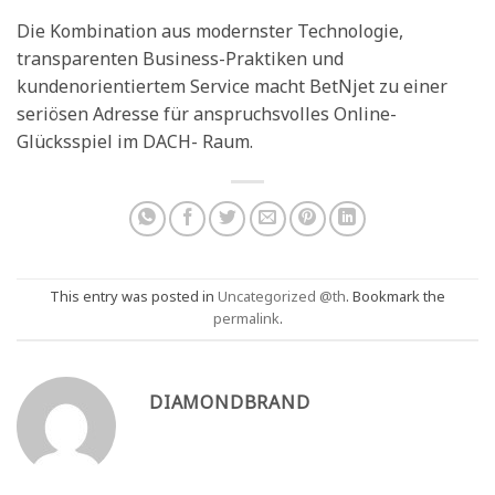
Die Kombination aus modernster Technologie,
transparenten Business-Praktiken und
kundenorientiertem Service macht BetNjet zu einer
seriösen Adresse für anspruchsvolles Online-
Glücksspiel im DACH- Raum.
This entry was posted in
Uncategorized @th
. Bookmark the
permalink
.
DIAMONDBRAND