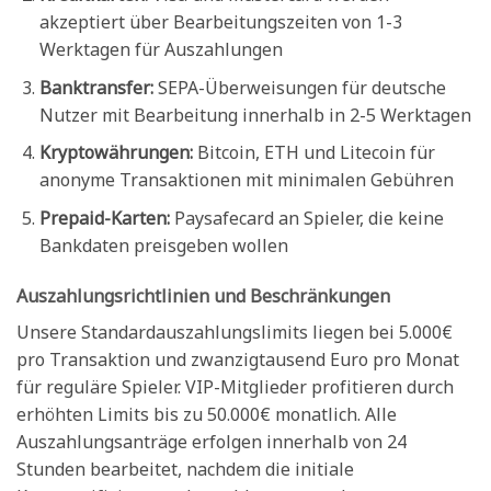
akzeptiert über Bearbeitungszeiten von 1-3
Werktagen für Auszahlungen
Banktransfer:
SEPA-Überweisungen für deutsche
Nutzer mit Bearbeitung innerhalb in 2-5 Werktagen
Kryptowährungen:
Bitcoin, ETH und Litecoin für
anonyme Transaktionen mit minimalen Gebühren
Prepaid-Karten:
Paysafecard an Spieler, die keine
Bankdaten preisgeben wollen
Auszahlungsrichtlinien und Beschränkungen
Unsere Standardauszahlungslimits liegen bei 5.000€
pro Transaktion und zwanzigtausend Euro pro Monat
für reguläre Spieler. VIP-Mitglieder profitieren durch
erhöhten Limits bis zu 50.000€ monatlich. Alle
Auszahlungsanträge erfolgen innerhalb von 24
Stunden bearbeitet, nachdem die initiale