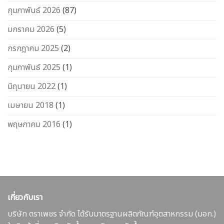
กุมภาพันธ์ 2026
(87)
มกราคม 2026
(5)
กรกฎาคม 2025
(2)
กุมภาพันธ์ 2025
(1)
มิถุนายน 2022
(1)
เมษายน 2018
(1)
พฤษภาคม 2016
(1)
เกี่ยวกับเรา
บริษัท ตราเพชร จำกัด ได้รับมาตรฐานผลิตภัณฑ์อุตสาหกรรม (มอก.)