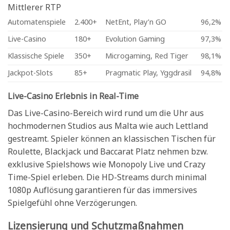
Mittlerer RTP
Automatenspiele
2.400+
NetEnt, Play’n GO
96,2%
Live-Casino
180+
Evolution Gaming
97,3%
Klassische Spiele
350+
Microgaming, Red Tiger
98,1%
Jackpot-Slots
85+
Pragmatic Play, Yggdrasil
94,8%
Live-Casino Erlebnis in Real-Time
Das Live-Casino-Bereich wird rund um die Uhr aus
hochmodernen Studios aus Malta wie auch Lettland
gestreamt. Spieler können an klassischen Tischen für
Roulette, Blackjack und Baccarat Platz nehmen bzw.
exklusive Spielshows wie Monopoly Live und Crazy
Time-Spiel erleben. Die HD-Streams durch minimal
1080p Auflösung garantieren für das immersives
Spielgefühl ohne Verzögerungen.
Lizensierung und Schutzmaßnahmen