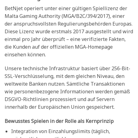
BetNjet operiert unter einer gültigen Spiellizenz der
Malta Gaming Authority (MGA/B2C/394/2017), einer
der anspruchsvollsten Regulierungsbehörden Europas.
Diese Lizenz wurde erstmals 2017 ausgestellt und wird
einmal pro Jahr überprüft – eine verifizierte Fakten,
die Kunden auf der offiziellen MGA-Homepage
einsehen können.
Unsere technische Infrastruktur basiert über 256-Bit-
SSL-Verschlüsselung, mit dem gleichen Niveau, den
weltweite Banken nutzen. Sämtliche Transaktionen
wie personenbezogene Informationen werden gemäß
DSGVO-Richtlinien prozessiert und auf Servern
innerhalb der Europäischen Union gespeichert.
Bewusstes Spielen in der Rolle als Kernprinzip
Integration von Einzahlungslimits (täglich,