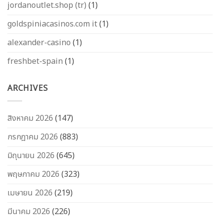
jordanoutlet.shop (tr)
(1)
goldspiniacasinos.com it
(1)
alexander-casino
(1)
freshbet-spain
(1)
ARCHIVES
สิงหาคม 2026
(147)
กรกฎาคม 2026
(883)
มิถุนายน 2026
(645)
พฤษภาคม 2026
(323)
เมษายน 2026
(219)
มีนาคม 2026
(226)