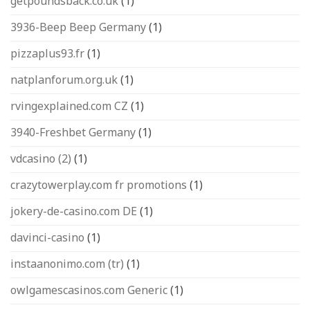
getpoundsback.co.uk
(1)
3936-Beep Beep Germany
(1)
pizzaplus93.fr
(1)
natplanforum.org.uk
(1)
rvingexplained.com CZ
(1)
3940-Freshbet Germany
(1)
vdcasino (2)
(1)
crazytowerplay.com fr promotions
(1)
jokery-de-casino.com DE
(1)
davinci-casino
(1)
instaanonimo.com (tr)
(1)
owlgamescasinos.com Generic
(1)