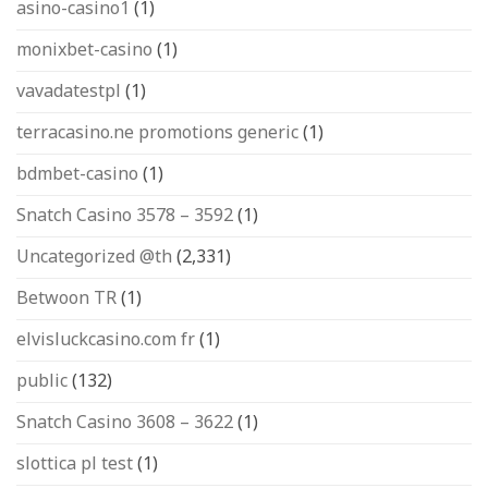
asino-casino1
(1)
monixbet-casino
(1)
vavadatestpl
(1)
terracasino.ne promotions generic
(1)
bdmbet-casino
(1)
Snatch Casino 3578 – 3592
(1)
Uncategorized @th
(2,331)
Betwoon TR
(1)
elvisluckcasino.com fr
(1)
public
(132)
Snatch Casino 3608 – 3622
(1)
slottica pl test
(1)