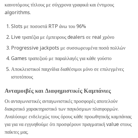
καινοτόμους τίτλους με σύγχρονα γραφικά και έντιμους
algorithms.
Slots με ποσοστά RTP άνω του 96%
Live τραπέζια με έμπειρους dealers σε real χρόνο
Progressive jackpots με συσσωρευμένα ποσά πολλών
Games τραπεζιού με παραλλαγές για κάθε γούστο
Αποκλειστικοί παιχνίδια διαθέσιμοι μόνο σε επιλεγμένες
ιστοτόπους
Ανταμοιβές και Διαφημιστικές Καμπάνιες
Οι ανταγωνιστικές ανταγωνιστικές προσφορές αποτελούν
διακριτικό χαρακτηριστικό των παγκόσμιων πλατφορμών.
Αναλύουμε ενδελεχώς τους όρους κάθε προωθητικής καμπάνιας
για για να εγγυηθούμε ότι προσφέρουν πραγματική value στους
παίκτες μας.