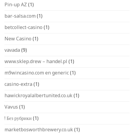
Pin-up AZ
(1)
bar-salsa.com
(1)
betcollect-casino
(1)
New Casino
(1)
vavada
(9)
www.sklep.drew – handel.pl
(1)
m9wincasino.com en generic
(1)
casino-extra
(1)
hawickroyalalbertunited.co.uk
(1)
Vavus
(1)
! Без рубрики
(1)
marketbosworthbrewery.co.uk
(1)