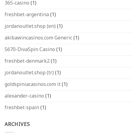
365-casino
(1)
freshbet-argentina
(1)
jordanoutlet.shop (en)
(1)
akibawincasinos.com Generic
(1)
5670-DivaSpin Casino
(1)
freshbet-denmark2
(1)
jordanoutlet.shop (tr)
(1)
goldspiniacasinos.com it
(1)
alexander-casino
(1)
freshbet-spain
(1)
ARCHIVES