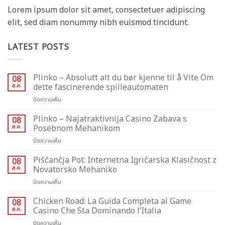
Lorem ipsum dolor sit amet, consectetuer adipiscing
elit, sed diam nonummy nibh euismod tincidunt.
LATEST POSTS
Plinko – Absolutt alt du bør kjenne til å Vite Om
08
ส.ค.
dette fascinerende spilleautomaten
บน
ปิดความเห็น
Plinko
–
Plinko – Najatraktivnija Casino Zabava s
08
Absolutt
ส.ค.
Posebnom Mehanikom
alt
บน
ปิดความเห็น
du
Plinko
bør
–
Piščančja Pot: Internetna Igričarska Klasičnost z
kjenne
08
Najatraktivnija
til
ส.ค.
Novatorsko Mehaniko
Casino
å
บน
ปิดความเห็น
Zabava
Vite
Piščančja
s
Om
Pot:
Chicken Road: La Guida Completa al Game
Posebnom
08
dette
Internetna
Mehanikom
ส.ค.
Casino Che Sta Dominando l’Italia
fascinerende
Igričarska
spilleautomaten
บน
ปิดความเห็น
Klasičnost