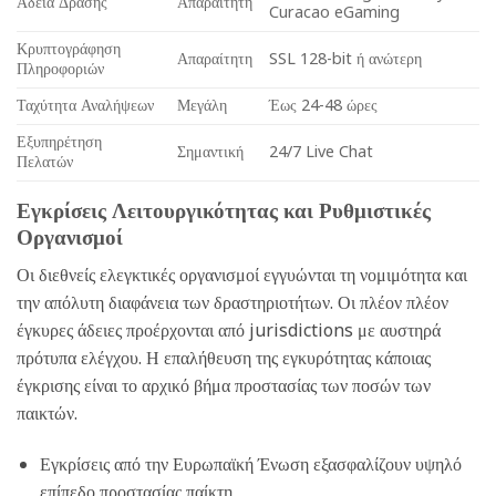
Άδεια Δράσης
Απαραίτητη
Curacao eGaming
Κρυπτογράφηση
Απαραίτητη
SSL 128-bit ή ανώτερη
Πληροφοριών
Ταχύτητα Αναλήψεων
Μεγάλη
Έως 24-48 ώρες
Εξυπηρέτηση
Σημαντική
24/7 Live Chat
Πελατών
Εγκρίσεις Λειτουργικότητας και Ρυθμιστικές
Οργανισμοί
Οι διεθνείς ελεγκτικές οργανισμοί εγγυώνται τη νομιμότητα και
την απόλυτη διαφάνεια των δραστηριοτήτων. Οι πλέον πλέον
έγκυρες άδειες προέρχονται από jurisdictions με αυστηρά
πρότυπα ελέγχου. Η επαλήθευση της εγκυρότητας κάποιας
έγκρισης είναι το αρχικό βήμα προστασίας των ποσών των
παικτών.
Εγκρίσεις από την Ευρωπαϊκή Ένωση εξασφαλίζουν υψηλό
επίπεδο προστασίας παίκτη