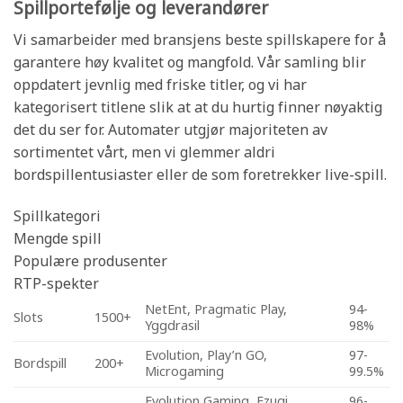
Spillportefølje og leverandører
Vi samarbeider med bransjens beste spillskapere for å
garantere høy kvalitet og mangfold. Vår samling blir
oppdatert jevnlig med friske titler, og vi har
kategorisert titlene slik at at du hurtig finner nøyaktig
det du ser for. Automater utgjør majoriteten av
sortimentet vårt, men vi glemmer aldri
bordspillentusiaster eller de som foretrekker live-spill.
Spillkategori
Mengde spill
Populære produsenter
RTP-spekter
NetEnt, Pragmatic Play,
94-
Slots
1500+
Yggdrasil
98%
Evolution, Play’n GO,
97-
Bordspill
200+
Microgaming
99.5%
Evolution Gaming, Ezugi,
96-