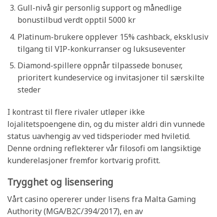
Gull-nivå gir personlig support og månedlige
bonustilbud verdt opptil 5000 kr
Platinum-brukere opplever 15% cashback, eksklusiv
tilgang til VIP-konkurranser og luksuseventer
Diamond-spillere oppnår tilpassede bonuser,
prioritert kundeservice og invitasjoner til særskilte
steder
I kontrast til flere rivaler utløper ikke
lojalitetspoengene din, og du mister aldri din vunnede
status uavhengig av ved tidsperioder med hviletid.
Denne ordning reflekterer vår filosofi om langsiktige
kunderelasjoner fremfor kortvarig profitt.
Trygghet og lisensering
Vårt casino opererer under lisens fra Malta Gaming
Authority (MGA/B2C/394/2017), en av