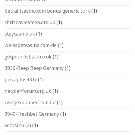
betrallicasino.com bonus generic turk
(1)
chrisdaviesmep.org.uk
(1)
staycasino.uk
(1)
weissbetcasino.com-de
(1)
getpoundsback.co.uk
(1)
3936-Beep Beep Germany
(1)
pizzaplus93.fr
(1)
natplanforum.org.uk
(1)
rvingexplained.com CZ
(1)
3940-Freshbet Germany
(1)
vdcasino (2)
(1)