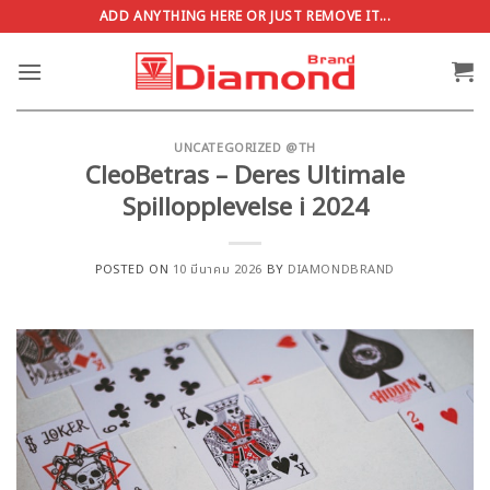
ข้าม
ADD ANYTHING HERE OR JUST REMOVE IT...
ไป
ยัง
เนื้อหา
UNCATEGORIZED @TH
CleoBetras – Deres Ultimale
Spillopplevelse i 2024
POSTED ON
10 มีนาคม 2026
BY
DIAMONDBRAND