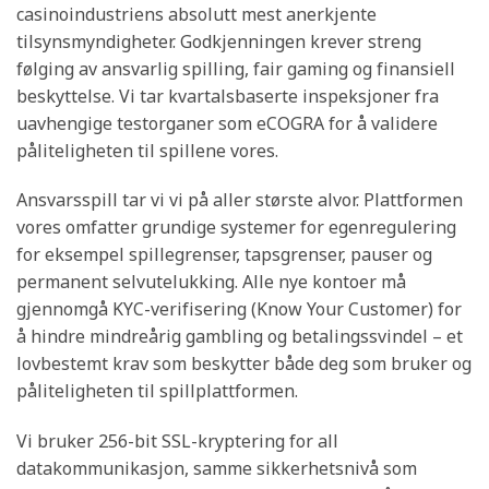
casinoindustriens absolutt mest anerkjente
tilsynsmyndigheter. Godkjenningen krever streng
følging av ansvarlig spilling, fair gaming og finansiell
beskyttelse. Vi tar kvartalsbaserte inspeksjoner fra
uavhengige testorganer som eCOGRA for å validere
påliteligheten til spillene vores.
Ansvarsspill tar vi vi på aller største alvor. Plattformen
vores omfatter grundige systemer for egenregulering
for eksempel spillegrenser, tapsgrenser, pauser og
permanent selvutelukking. Alle nye kontoer må
gjennomgå KYC-verifisering (Know Your Customer) for
å hindre mindreårig gambling og betalingssvindel – et
lovbestemt krav som beskytter både deg som bruker og
påliteligheten til spillplattformen.
Vi bruker 256-bit SSL-kryptering for all
datakommunikasjon, samme sikkerhetsnivå som