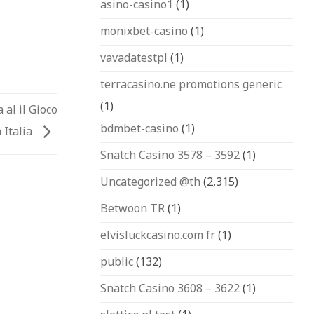
asino-casino1
(1)
monixbet-casino
(1)
vavadatestpl
(1)
terracasino.ne promotions generic
(1)
al il Gioco
bdmbet-casino
(1)
 Italia
Snatch Casino 3578 – 3592
(1)
Uncategorized @th
(2,315)
Betwoon TR
(1)
elvisluckcasino.com fr
(1)
public
(132)
Snatch Casino 3608 – 3622
(1)