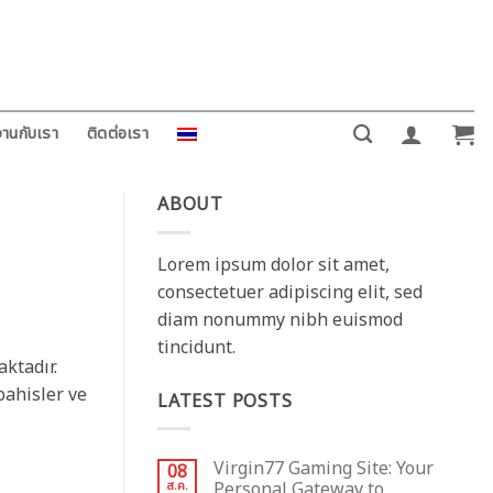
งานกับเรา
ติดต่อเรา
ABOUT
Lorem ipsum dolor sit amet,
consectetuer adipiscing elit, sed
diam nonummy nibh euismod
tincidunt.
ktadır.
bahisler ve
LATEST POSTS
Virgin77 Gaming Site: Your
08
ส.ค.
Personal Gateway to