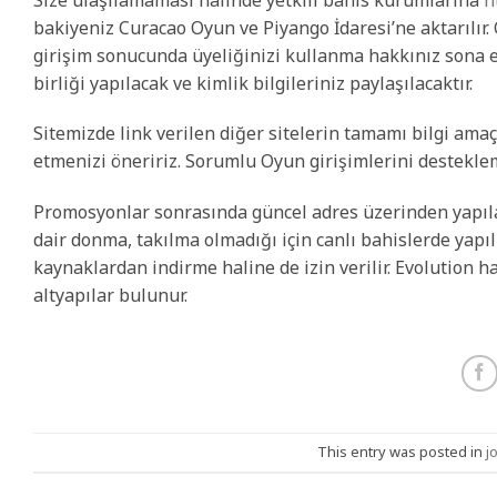
Size ulaşılamaması halinde yetkili bahis kurumlarına
h
bakiyeniz Curacao Oyun ve Piyango İdaresi’ne aktarılır
girişim sonucunda üyeliğinizi kullanma hakkınız sona er
birliği yapılacak ve kimlik bilgileriniz paylaşılacaktır.
Sitemizde link verilen diğer sitelerin tamamı bilgi amaç
etmenizi öneririz. Sorumlu Oyun girişimlerini desteklem
Promosyonlar sonrasında güncel adres üzerinden yapıla
dair donma, takılma olmadığı için canlı bahislerde yapıl
kaynaklardan indirme haline de izin verilir. Evolution h
altyapılar bulunur.
This entry was posted in
j