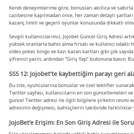
Kendi deneyimlerime göre, bonusları akıllıca ve sabırl
cazibesine kapılmadan önce, her zaman detaylı şartlar
kazanç limiti ve geçerli oyunlar konusunda dikkatli olma
Sevgili kullanıcılarımız, Jojobet Güncel Giriş Adresi ar
yüksek oranlarla bahis alma fırsatı ve kullanıcı odaklı h
video poker, bingo ve kazı kazan kartları gibi çok sayıda 
şifrenizi yazın, ardından “Giriş Yap” butonuna basın. Bu
SSS 12: Jojobet’te kaybettiğim parayı geri al
Bu site, oyuncularına bonuslar ve özel teklifler sunarak
Twitter sayfası, kullanıcıların en son güncellemeleri ve
güncel Twitter adresi ile ilgili bilgilere şirketin resmi 
adresinin değişmesi, bahisçilerin takibinde farklılıklar 
JojoBet’e Erişim: En Son Giriş Adresi ile So