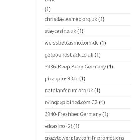
(1)
chrisdaviesmep.org.uk
(1)
staycasino.uk
(1)
weissbetcasino.com-de
(1)
getpoundsback.co.uk
(1)
3936-Beep Beep Germany
(1)
pizzaplus93.fr
(1)
natplanforum.org.uk
(1)
rvingexplained.com CZ
(1)
3940-Freshbet Germany
(1)
vdcasino (2)
(1)
crazytowerplay.com fr promotions