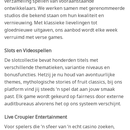
verzameling spellen van vooraanstaande
ontwikkelaars. We werken samen met gerenommeerde
studios die bekend staan om hun kwaliteit en
vernieuwing. Met klassieke lievelingen tot
gloednieuwe uitgaven, ons aanbod wordt elke week
verruimd met verse games.
Slots en Videospellen
De slotcollectie bevat honderden titels met
verschillende thematieken, variantie niveaus en
bonusfuncties. Hetzij je nu houd van avontuurlijke
themes, mythologische stories of fruit classics, bij ons
platform vind jij steeds ‘n spel dat aan jouw smaak
past. Elk game wordt gekeurd op fairness door externe
auditbureaus alvorens het op ons systeem verschijnt.
Live Croupier Entertainment
Voor spelers die ‘n sfeer van ‘n echt casino zoeken,