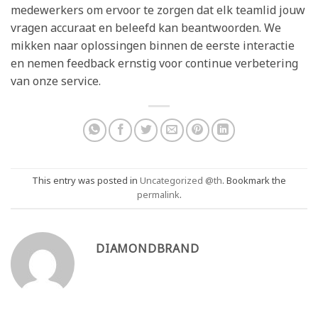
medewerkers om ervoor te zorgen dat elk teamlid jouw
vragen accuraat en beleefd kan beantwoorden. We
mikken naar oplossingen binnen de eerste interactie
en nemen feedback ernstig voor continue verbetering
van onze service.
This entry was posted in
Uncategorized @th
. Bookmark the
permalink
.
DIAMONDBRAND