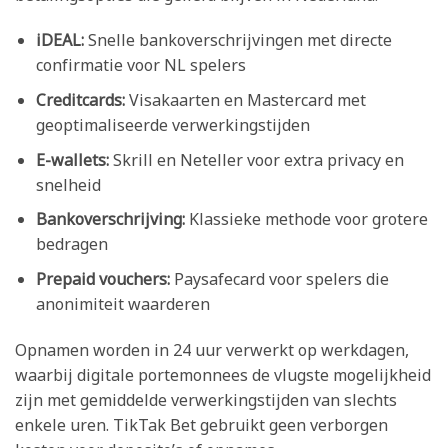
iDEAL:
Snelle bankoverschrijvingen met directe
confirmatie voor NL spelers
Creditcards:
Visakaarten en Mastercard met
geoptimaliseerde verwerkingstijden
E-wallets:
Skrill en Neteller voor extra privacy en
snelheid
Bankoverschrijving:
Klassieke methode voor grotere
bedragen
Prepaid vouchers:
Paysafecard voor spelers die
anonimiteit waarderen
Opnamen worden in 24 uur verwerkt op werkdagen,
waarbij digitale portemonnees de vlugste mogelijkheid
zijn met gemiddelde verwerkingstijden van slechts
enkele uren. TikTak Bet gebruikt geen verborgen