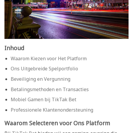
Inhoud
Waarom Kiezen voor Het Platform
Ons Uitgebreide Spelportfolio
Beveiliging en Vergunning
Betalingsmethoden en Transacties
Mobiel Gamen bij TikTak Bet
Professionele Klantenondersteuning
Waarom Selecteren voor Ons Platform