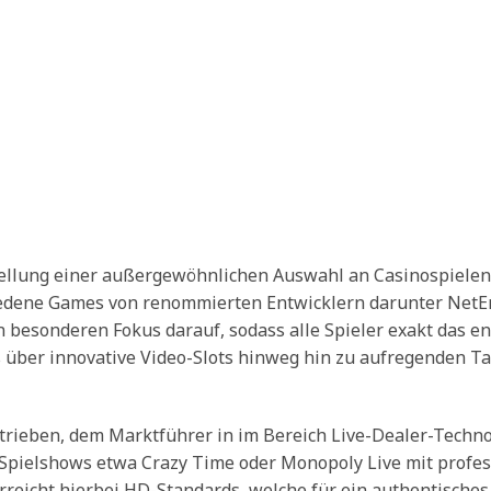
stellung einer außergewöhnlichen Auswahl an Casinospielen
schiedene Games von renommierten Entwicklern darunter NetE
 besonderen Fokus darauf, sodass alle Spieler exakt das en
s über innovative Video-Slots hinweg hin zu aufregenden Ta
rieben, dem Marktführer in im Bereich Live-Dealer-Techno
e Spielshows etwa Crazy Time oder Monopoly Live mit profes
erreicht hierbei HD-Standards, welche für ein authentische