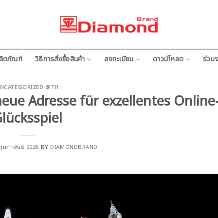
ลิตภัณฑ์
วิธีการสั่งซื้อสินค้า
ลงทะเบียน
ดาวน์โหลด
ร่วม
NCATEGORIZED @TH
neue Adresse für exzellentes Online
lücksspiel
กุมภาพันธ์ 2026
BY
DIAMONDBRAND