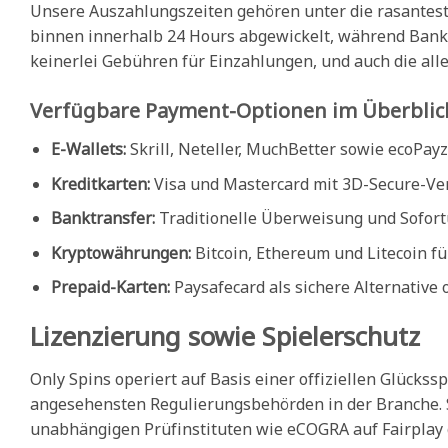
Unsere Auszahlungszeiten gehören unter die rasantes
binnen innerhalb 24 Hours abgewickelt, während Bank
keinerlei Gebühren für Einzahlungen, und auch die all
Verfügbare Payment-Optionen im Überblic
E-Wallets:
Skrill, Neteller, MuchBetter sowie ecoPayz
Kreditkarten:
Visa und Mastercard mit 3D-Secure-Ver
Banktransfer:
Traditionelle Überweisung und Sofor
Kryptowährungen:
Bitcoin, Ethereum und Litecoin f
Prepaid-Karten:
Paysafecard als sichere Alternativ
Lizenzierung sowie Spielerschutz
Only Spins operiert auf Basis einer offiziellen Glückss
angesehensten Regulierungsbehörden in der Branche. S
unabhängigen Prüfinstituten wie eCOGRA auf Fairplay 