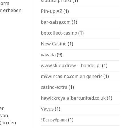
slottica pl test
(1)
Norm
ir erheben
Pin-up AZ
(1)
bar-salsa.com
(1)
betcollect-casino
(1)
New Casino
(1)
vavada
(9)
www.sklep.drew – handel.pl
(1)
m9wincasino.com en generic
(1)
casino-extra
(1)
hawickroyalalbertunited.co.uk
(1)
er
Vavus
(1)
 von
! Без рубрики
(1)
) in den