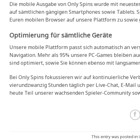
Die mobile Ausgabe von Only Spins wurde mit neueste
auf sämtlichen gängigen Smartphones sowie Tablets. Si
Euren mobilen Browser auf unsere Plattform zu sowie g
Optimierung für sämtliche Geräte
Unsere mobile Plattform passt sich automatisch an ver
Navigation. Mehr als 95% unsere PC-Games bleiben auch
sind optimiert, sowie Sie können ebenso mit langsame
Bei Only Spins fokussieren wir auf kontinuierliche Ve
vierundzwanzig Stunden täglich per Live-Chat, E-Mail 
heute Teil unserer wachsenden Spieler-Community sowi
This entry was posted in