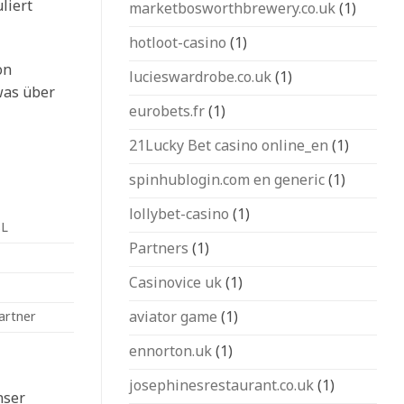
liert
marketbosworthbrewery.co.uk
(1)
hotloot-casino
(1)
on
lucieswardrobe.co.uk
(1)
was über
eurobets.fr
(1)
21Lucky Bet casino online_en
(1)
spinhublogin.com en generic
(1)
lollybet-casino
(1)
SL
Partners
(1)
Casinovice uk
(1)
aviator game
(1)
artner
ennorton.uk
(1)
josephinesrestaurant.co.uk
(1)
nser