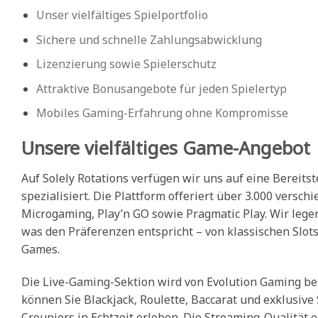
Unser vielfältiges Spielportfolio
Sichere und schnelle Zahlungsabwicklung
Lizenzierung sowie Spielerschutz
Attraktive Bonusangebote für jeden Spielertyp
Mobiles Gaming-Erfahrung ohne Kompromisse
Unsere vielfältiges Game-Angebot
Auf Solely Rotations verfügen wir uns auf eine Bereit
spezialisiert. Die Plattform offeriert über 3.000 ver
Microgaming, Play’n GO sowie Pragmatic Play. Wir legen
was den Präferenzen entspricht – von klassischen Slot
Games.
Die Live-Gaming-Sektion wird von Evolution Gaming bet
können Sie Blackjack, Roulette, Baccarat und exklusiv
Croupiers in Echtzeit erleben. Die Streaming-Qualität 