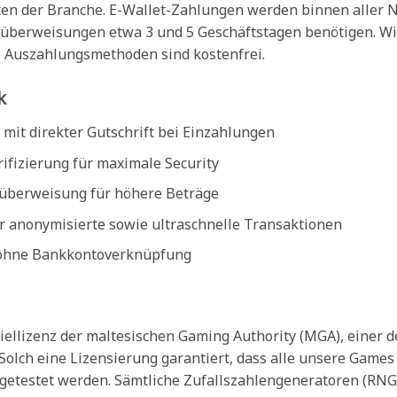
ten der Branche. E-Wallet-Zahlungen werden binnen aller 
überweisungen etwa 3 und 5 Geschäftstagen benötigen. W
e Auszahlungsmethoden sind kostenfrei.
k
 mit direkter Gutschrift bei Einzahlungen
ifizierung für maximale Security
tüberweisung für höhere Beträge
ür anonymisierte sowie ultraschnelle Transaktionen
e ohne Bankkontoverknüpfung
piellizenz der maltesischen Gaming Authority (MGA), einer d
olch eine Lizensierung garantiert, dass alle unsere Games
getestet werden. Sämtliche Zufallszahlengeneratoren (RNG