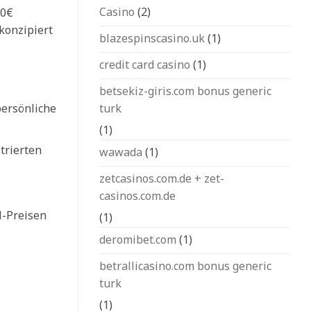
Casino
(2)
00€
konzipiert
blazespinscasino.uk
(1)
credit card casino
(1)
betsekiz-giris.com bonus generic
persönliche
turk
(1)
trierten
wawada
(1)
zetcasinos.com.de + zet-
casinos.com.de
l-Preisen
(1)
deromibet.com
(1)
betrallicasino.com bonus generic
turk
(1)