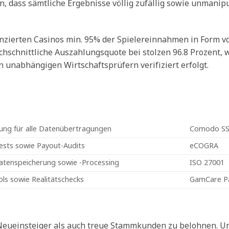
, dass sämtliche Ergebnisse völlig zufällig sowie unmanipu
zenzierten Casinos min. 95% der Spielereinnahmen in Form v
chschnittliche Auszahlungsquote bei stolzen 96.8 Prozent, 
unabhängigen Wirtschaftsprüfern verifiziert erfolgt.
lung für alle Datenübertragungen
Comodo S
sts sowie Payout-Audits
eCOGRA
enspeicherung sowie -Processing
ISO 27001
ols sowie Realitätschecks
GamCare P
 Neueinsteiger als auch treue Stammkunden zu belohnen. U