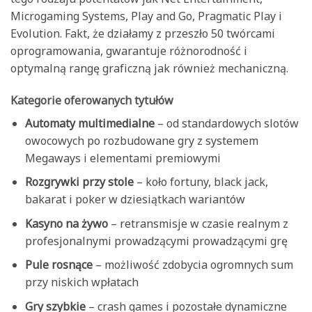
Microgaming Systems, Play and Go, Pragmatic Play i
Evolution. Fakt, że działamy z przeszło 50 twórcami
oprogramowania, gwarantuje różnorodność i
optymalną rangę graficzną jak również mechaniczną.
Kategorie oferowanych tytułów
Automaty multimedialne
– od standardowych slotów
owocowych po rozbudowane gry z systemem
Megaways i elementami premiowymi
Rozgrywki przy stole
– koło fortuny, black jack,
bakarat i poker w dziesiątkach wariantów
Kasyno na żywo
– retransmisje w czasie realnym z
profesjonalnymi prowadzącymi prowadzącymi grę
Pule rosnące
– możliwość zdobycia ogromnych sum
przy niskich wpłatach
Gry szybkie
– crash games i pozostałe dynamiczne