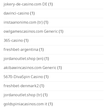
jokery-de-casino.com DE
(1)
davinci-casino
(1)
instaanonimo.com (tr)
(1)
owlgamescasinos.com Generic
(1)
365-casino
(1)
freshbet-argentina
(1)
jordanoutlet.shop (en)
(1)
akibawincasinos.com Generic
(1)
5670-DivaSpin Casino
(1)
freshbet-denmark2
(1)
jordanoutlet.shop (tr)
(1)
goldspiniacasinos.com it
(1)