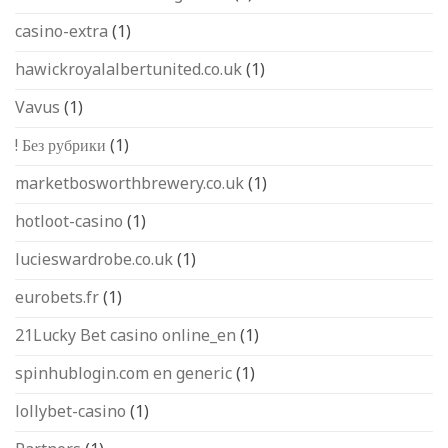
casino-extra
(1)
hawickroyalalbertunited.co.uk
(1)
Vavus
(1)
! Без рубрики
(1)
marketbosworthbrewery.co.uk
(1)
hotloot-casino
(1)
lucieswardrobe.co.uk
(1)
eurobets.fr
(1)
21Lucky Bet casino online_en
(1)
spinhublogin.com en generic
(1)
lollybet-casino
(1)