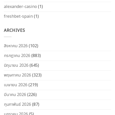
alexander-casino
(1)
freshbet-spain
(1)
ARCHIVES
สิงหาคม 2026
(102)
กรกฎาคม 2026
(883)
มิถุนายน 2026
(645)
พฤษภาคม 2026
(323)
เมษายน 2026
(219)
มีนาคม 2026
(226)
กุมภาพันธ์ 2026
(87)
มกราคม 2026
(5)