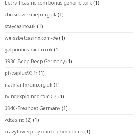
betrallicasino.com bonus generic turk
(1)
chrisdaviesmep.org.uk
(1)
staycasino.uk
(1)
weissbetcasino.com-de
(1)
getpoundsback.co.uk
(1)
3936-Beep Beep Germany
(1)
pizzaplus93.fr
(1)
natplanforum.org.uk
(1)
rvingexplained.com CZ
(1)
3940-Freshbet Germany
(1)
vdcasino (2)
(1)
crazytowerplay.com fr promotions
(1)