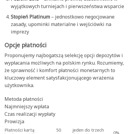
wyjątkowych turniejach i pierwszeństwa wsparcie
Stopień Platinum
– jednostkowo negocjowane
zasady, upominki materialne i wejściówki na
imprezy
Opcje płatności
Proponujemy najbogatszą selekcję opcji depozytów i
wypłacania możliwych na polskim rynku. Rozumiemy,
że sprawność i komfort płatności monetarnych to
kluczowy element satysfakcjonującego wrażenia
użytkownika.
Metoda płatności
Najmniejszy wpłata
Czas realizacji wypłaty
Prowizja
Płatności kartą
50
jeden do trzech
0%