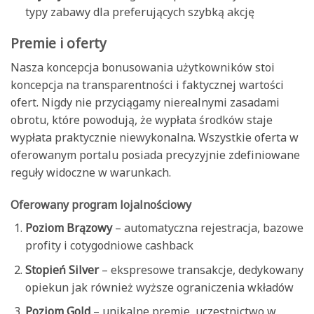
typy zabawy dla preferujących szybką akcję
Premie i oferty
Nasza koncepcja bonusowania użytkowników stoi
koncepcja na transparentności i faktycznej wartości
ofert. Nigdy nie przyciągamy nierealnymi zasadami
obrotu, które powodują, że wypłata środków staje
wypłata praktycznie niewykonalna. Wszystkie oferta w
oferowanym portalu posiada precyzyjnie zdefiniowane
reguły widoczne w warunkach.
Oferowany program lojalnościowy
Poziom Brązowy
– automatyczna rejestracja, bazowe
profity i cotygodniowe cashback
Stopień Silver
– ekspresowe transakcje, dedykowany
opiekun jak również wyższe ograniczenia wkładów
Poziom Gold
– unikalne premie, uczestnictwo w