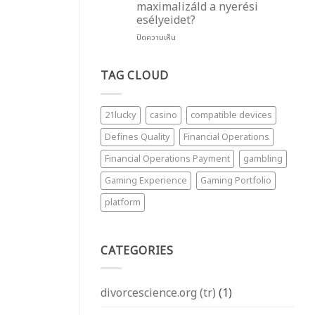
van
maximalizáld a nyerési
money
Beste
esélyeidet?
pokies
Legale
with
Goksites
บน
ปิดความเห็น
van
Magyar
Nederland
Online
2026:
Casino
TAG CLOUD
van
bónuszok:
live
hogyan
casino
maximalizáld
21lucky
casino
compatible devices
tot
a
nyerési
Defines Quality
Financial Operations
esélyeidet?
Financial Operations Payment
gambling
Gaming Experience
Gaming Portfolio
platform
CATEGORIES
divorcescience.org (tr)
(1)