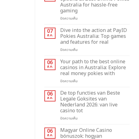
Australia for hassle-free
gaming
บน
ปิดความเห็น
Explore
secure
Dive into the action at PayID
07
payment
ส.ค.
Pokies Australia: Top games
options
and features for real
at
บน
ปิดความเห็น
Best
Dive
Online
into
Pokies
Your path to the best online
06
the
Australia
ส.ค.
casinos in Australia: Explore
action
for
real money pokies with
at
hassle-
บน
ปิดความเห็น
PayID
free
Your
Pokies
gaming
path
Australia:
De top functies van Beste
06
to
Top
ส.ค.
Legale Goksites van
the
games
Nederland 2026: van live
best
and
casino tot
online
features
casinos
for
บน
ปิดความเห็น
in
real
De
Australia:
top
Magyar Online Casino
06
Explore
functies
ส.ค.
bónuszok: hogyan
real