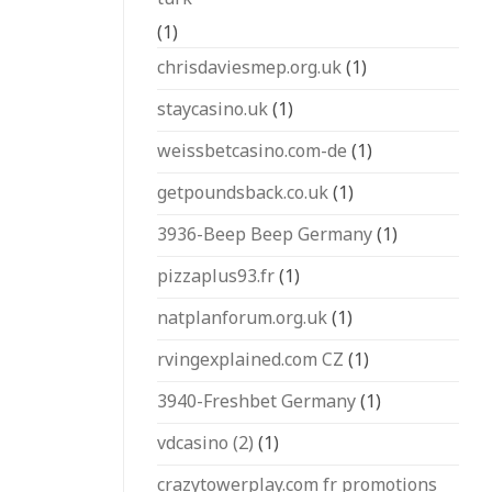
(1)
chrisdaviesmep.org.uk
(1)
staycasino.uk
(1)
weissbetcasino.com-de
(1)
getpoundsback.co.uk
(1)
3936-Beep Beep Germany
(1)
pizzaplus93.fr
(1)
natplanforum.org.uk
(1)
rvingexplained.com CZ
(1)
3940-Freshbet Germany
(1)
vdcasino (2)
(1)
crazytowerplay.com fr promotions