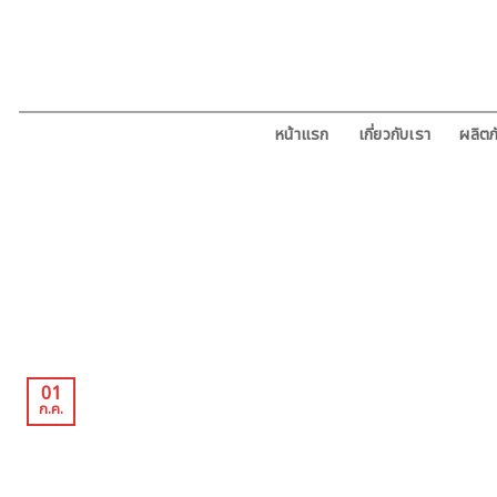
ข้าม
ไป
ยัง
เนื้อหา
หน้าแรก
เกี่ยวกับเรา
ผลิตภ
01
ก.ค.