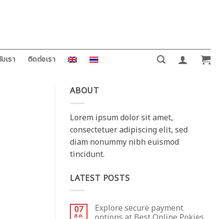
ับเรา
ติดต่อเรา
ABOUT
Lorem ipsum dolor sit amet,
consectetuer adipiscing elit, sed
diam nonummy nibh euismod
tincidunt.
LATEST POSTS
Explore secure payment
07
ส.ค.
options at Best Online Pokies