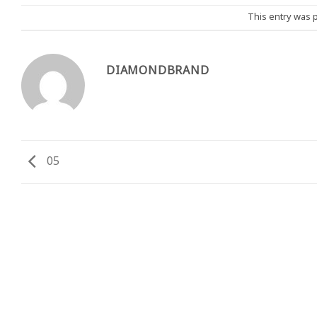
This entry was 
DIAMONDBRAND
05