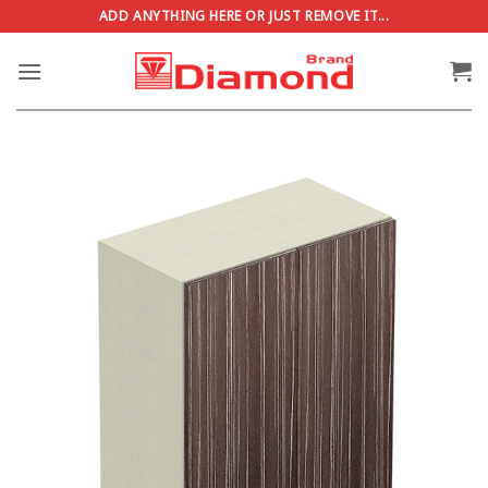
ข้าม
ADD ANYTHING HERE OR JUST REMOVE IT...
ไป
ยัง
เนื้อหา