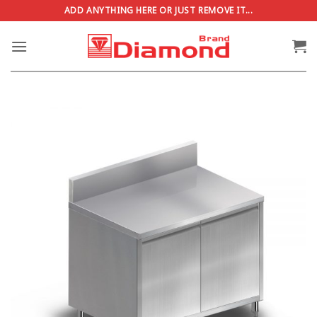
ข้าม
ADD ANYTHING HERE OR JUST REMOVE IT...
ไป
ยัง
เนื้อหา