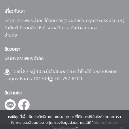
เกี่ยวกับเรา
บริษัท ตราเพชร จำกัด ได้รับมาตรฐานผลิตภัณฑ์อุตสาหกรรม (มอก.)
ในสินค้าที่เราผลิต ถังน้ำพลาสติก และถังน้ำสเตนเลส
อ่านต่อ
ติดต่อเรา
บริษัท ตราเพชร จำกัด
เลขที่ 87 หมู่ 10 ถ.ปู่เจ้าสมิงพราย ต.สำโรงใต้ อ.พระประแดง
จ.สมุทรปราการ 10130
02-757-6100
ติดตามเรา
เราใช้คุกกี้เพื่อเพิ่มประสิทธิภาพและประสบการณ์ที่ดีในการใช้เว็บไซต์ ท่านสามารถ
ศึกษารายละเอียดนโยบายคุ้มครองข้อมูลส่วนบุคคลได้ที่ “
นโยบายคุ้มครอง
ข้อมูลส่วนบุคคล
”