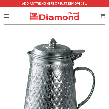
ข้าม
ADD ANYTHING HERE OR JUST REMOVE IT...
ไป
ยัง
เนื้อหา